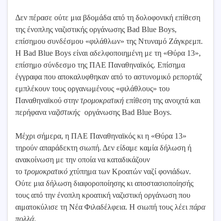
Δεν πέρασε ούτε μια βδομάδα από τη δολοφονική επίθεση
της ένοπλης ναζιστικής οργάνωσης Bad Blue Boys,
επίσημου συνδέσμου «φιλάθλων» της Ντυναμό Ζάγκρεμπ.
Η Bad Blue Boys είναι αδελφοποιημένη με τη «Θύρα 13»,
επίσημο σύνδεσμο της ΠΑΕ Παναθηναϊκός. Επίσημα
έγγραφα που αποκαλυφθηκαν από το αστυνομικό ρεπορτάζ
εμπλέκουν τους οργανωμένους «φιλάθλους» του
Παναθηναϊκού στην
τρομοκρατική
επίθεση της ανοιχτά και
περήφανα
ναζιστικής
οργάνωσης Bad Blue Boys.
Μέχρι σήμερα, η ΠΑΕ Παναθηναϊκός κι η «Θύρα 13»
τηρούν απαράδεκτη σιωπή. Δεν είδαμε καμία δήλωση ή
ανακοίνωση με την οποία να καταδικάζουν
το
τρομοκρατικό
χτύπημα των Κροατών ναζί φονιάδων.
Ούτε μια δήλωση διαφοροποίησης κι αποστασιοποίησής
τους από την ένοπλη κροατική ναζιστική οργάνωση που
αιματοκύλισε τη Νέα Φιλαδέλφεια. Η σιωπή τους λέει
πάρα
πολλά
.