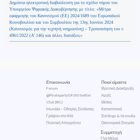
Δημόσια ηλεκτρονική διαβούλευση για το σχέδιο νόμου του
Υπουργείου Ψηφιακής Διακυβέρνησης με τίτλο: «Μέτρα
εφαρμογής του Κανονισμού (ΕΕ) 2024/1689 του Ευρωπαϊκού
Κοινοβουλίου και του Συμβουλίου της 13ης Ιουνίου 2024
(Kανονισμός για την τεχνητή νοημοσύνη) – Τροποποίηση του ν.
4961/2022 (Α’ 146) και άλλες διατάξεις»
Επικοινωνία
Ποιοί είμαστε
Forum
Ιδρυτική Διακήρυξη
@PiratepartyGR στο twitter
Αρχές
Chat (IRC)
Θέσεις
Mumble – Οδηγίες Σύνδεσης
Καταστατικό
Γράψου στο RSS
Στα blogs & τα media
Πολιτική Απορρήτου
Οικονομικά Στοιχεία
Συμμετοχή
Γίνε Μέλος