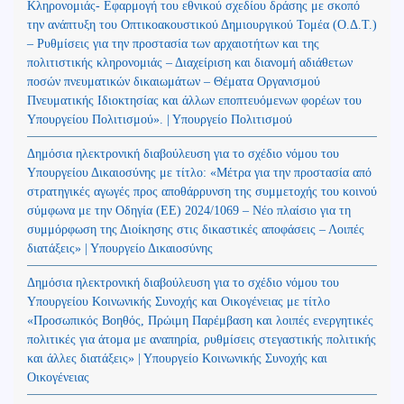
Κληρονομιάς- Εφαρμογή του εθνικού σχεδίου δράσης με σκοπό
την ανάπτυξη του Οπτικοακουστικού Δημιουργικού Τομέα (Ο.Δ.Τ.)
– Ρυθμίσεις για την προστασία των αρχαιοτήτων και της
πολιτιστικής κληρονομιάς – Διαχείριση και διανομή αδιάθετων
ποσών πνευματικών δικαιωμάτων – Θέματα Οργανισμού
Πνευματικής Ιδιοκτησίας και άλλων εποπτευόμενων φορέων του
Υπουργείου Πολιτισμού». | Υπουργείο Πολιτισμού
Δημόσια ηλεκτρονική διαβούλευση για το σχέδιο νόμου του
Υπουργείου Δικαιοσύνης με τίτλο: «Μέτρα για την προστασία από
στρατηγικές αγωγές προς αποθάρρυνση της συμμετοχής του κοινού
σύμφωνα με την Οδηγία (ΕΕ) 2024/1069 – Νέο πλαίσιο για τη
συμμόρφωση της Διοίκησης στις δικαστικές αποφάσεις – Λοιπές
διατάξεις» | Υπουργείο Δικαιοσύνης
Δημόσια ηλεκτρονική διαβούλευση για το σχέδιο νόμου του
Υπουργείου Κοινωνικής Συνοχής και Οικογένειας με τίτλο
«Προσωπικός Βοηθός, Πρώιμη Παρέμβαση και λοιπές ενεργητικές
πολιτικές για άτομα με αναπηρία, ρυθμίσεις στεγαστικής πολιτικής
και άλλες διατάξεις» | Υπουργείο Κοινωνικής Συνοχής και
Οικογένειας