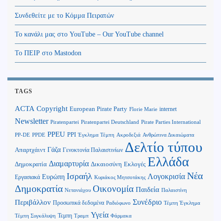
Συνδεθείτε με το Κόμμα Πειρατών
Το κανάλι μας στο YouTube – Our YouTube channel
Το ΠΕΙΡ στο Mastodon
TAGS
Copyright
ACTA
European Pirate Party
internet
Florie Marie
Newsletter
Piratenpartei
Piratenpartei Deutschland
Pirate Parties International
PPEU
PPI
Ανθρώπινα Δικαιώματα
PP-DE
PPDE
Έγκλημα Τέμπη
Ακροδεξιά
Δελτίο τύπου
Γάζα
Απαρτχάιντ
Γενοκτονία Παλαιστινίων
Ελλάδα
Διαμαρτυρία
Δημοκρατία
Δικαιοσύνη
Εκλογές
Νέα
Ισραήλ
Λογοκρισία
Ευρώπη
Εργασιακά
Κυριάκος Μητσοτάκης
Δημοκρατία
Οικονομία
Παιδεία
Παλαιστίνη
Νετανιάχου
Περιβάλλον
Συνέδριο
Προσωπικά δεδομένα
Τέμπη Έγκλημα
Ραδιόφωνο
Υγεία
Τεμπη
Τέμπη Συγκάλυψη
Τραμπ
Φάρμακα