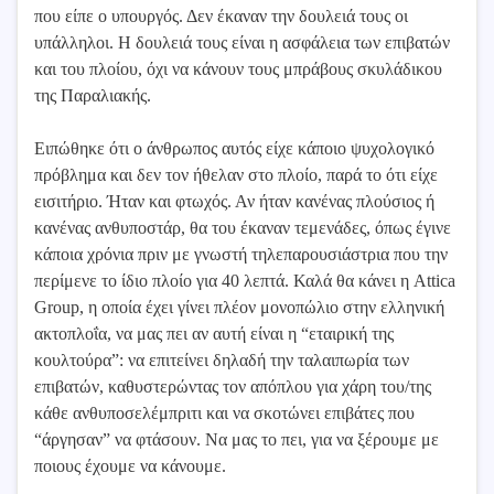
που είπε ο υπουργός. Δεν έκαναν την δουλειά τους οι
υπάλληλοι. Η δουλειά τους είναι η ασφάλεια των επιβατών
και του πλοίου, όχι να κάνουν τους μπράβους σκυλάδικου
της Παραλιακής.
Ειπώθηκε ότι ο άνθρωπος αυτός είχε κάποιο ψυχολογικό
πρόβλημα και δεν τον ήθελαν στο πλοίο, παρά το ότι είχε
εισιτήριο. Ήταν και φτωχός. Αν ήταν κανένας πλούσιος ή
κανένας ανθυποστάρ, θα του έκαναν τεμενάδες, όπως έγινε
κάποια χρόνια πριν με γνωστή τηλεπαρουσιάστρια που την
περίμενε το ίδιο πλοίο για 40 λεπτά. Καλά θα κάνει η Attica
Group, η οποία έχει γίνει πλέον μονοπώλιο στην ελληνική
ακτοπλοΐα, να μας πει αν αυτή είναι η “εταιρική της
κουλτούρα”: να επιτείνει δηλαδή την ταλαιπωρία των
επιβατών, καθυστερώντας τον απόπλου για χάρη του/της
κάθε ανθυποσελέμπριτι και να σκοτώνει επιβάτες που
“άργησαν” να φτάσουν. Να μας το πει, για να ξέρουμε με
ποιους έχουμε να κάνουμε.