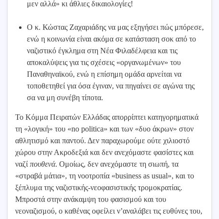
μεν αλλά» κι άθλιες δικαιολογίες!
Ο κ. Κώστας Ζαχαριάδης να μας εξηγήσει πώς μπόρεσε,
ενώ η κοινωνία είναι ακόμα σε κατάσταση σοκ από το
ναζιστικό έγκλημα στη Νέα Φιλαδέλφεια και τις
αποκαλύψεις για τις σχέσεις «οργανωμένων» του
Παναθηναϊκού, ενώ η επίσημη ομάδα αρνείται να
τοποθετηθεί για όσα έγιναν, να πηγαίνει σε αγώνα της
σα να μη συνέβη τίποτα.
Το Κόμμα Πειρατών Ελλάδας απορρίπτει κατηγορηματικά
τη «λογική» του «no politica» και των «δυο άκρων» στον
αθλητισμό και παντού. Δεν παραχωρούμε ούτε χιλιοστό
χώρου στην Ακροδεξιά και δεν ανεχόμαστε φασίστες και
ναζί
πουθενά
. Ομοίως, δεν ανεχόμαστε τη σιωπή, τα
«στραβά μάτια», τη νοοτροπία «business as usual», και το
ξέπλυμα της ναζιστικής-νεοφασιστικής τρομοκρατίας.
Μπροστά στην ανάκαμψη του φασισμού και του
νεοναζισμού, ο καθένας οφείλει ν’αναλάβει τις ευθύνες του,