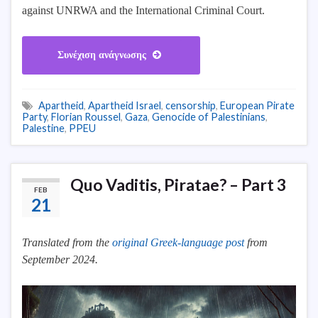
against UNRWA and the International Criminal Court.
Συνέχιση ανάγνωσης
Apartheid
,
Apartheid Israel
,
censorship
,
European Pirate
Party
,
Florian Roussel
,
Gaza
,
Genocide of Palestinians
,
Palestine
,
PPEU
Quo Vaditis, Piratae? – Part 3
FEB
21
Translated from the
original Greek-langu
a
ge post
from
September 2024.