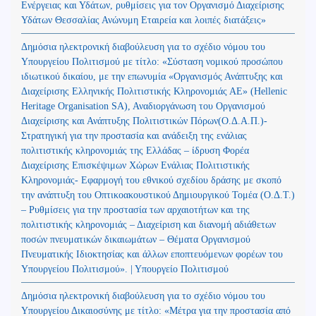
Ενέργειας και Υδάτων, ρυθμίσεις για τον Οργανισμό Διαχείρισης
Υδάτων Θεσσαλίας Ανώνυμη Εταιρεία και λοιπές διατάξεις»
Δημόσια ηλεκτρονική διαβούλευση για το σχέδιο νόμου του
Υπουργείου Πολιτισμού με τίτλο: «Σύσταση νομικού προσώπου
ιδιωτικού δικαίου, με την επωνυμία «Οργανισμός Ανάπτυξης και
Διαχείρισης Ελληνικής Πολιτιστικής Κληρονομιάς ΑΕ» (Hellenic
Heritage Organisation SA), Αναδιοργάνωση του Οργανισμού
Διαχείρισης και Ανάπτυξης Πολιτιστικών Πόρων(Ο.Δ.Α.Π.)-
Στρατηγική για την προστασία και ανάδειξη της ενάλιας
πολιτιστικής κληρονομιάς της Ελλάδας – ίδρυση Φορέα
Διαχείρισης Επισκέψιμων Χώρων Ενάλιας Πολιτιστικής
Κληρονομιάς- Εφαρμογή του εθνικού σχεδίου δράσης με σκοπό
την ανάπτυξη του Οπτικοακουστικού Δημιουργικού Τομέα (Ο.Δ.Τ.)
– Ρυθμίσεις για την προστασία των αρχαιοτήτων και της
πολιτιστικής κληρονομιάς – Διαχείριση και διανομή αδιάθετων
ποσών πνευματικών δικαιωμάτων – Θέματα Οργανισμού
Πνευματικής Ιδιοκτησίας και άλλων εποπτευόμενων φορέων του
Υπουργείου Πολιτισμού». | Υπουργείο Πολιτισμού
Δημόσια ηλεκτρονική διαβούλευση για το σχέδιο νόμου του
Υπουργείου Δικαιοσύνης με τίτλο: «Μέτρα για την προστασία από