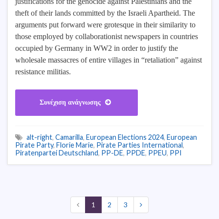
justifications for the genocide against Palestinians and the
theft of their lands committed by the Israeli Apartheid. The
arguments put forward were grotesque in their similarity to
those employed by collaborationist newspapers in countries
occupied by Germany in WW2 in order to justify the
wholesale massacres of entire villages in “retaliation” against
resistance militias.
Συνέχιση ανάγνωσης
alt-right
,
Camarilla
,
European Elections 2024
,
European
Pirate Party
,
Florie Marie
,
Pirate Parties International
,
Piratenpartei Deutschland
,
PP-DE
,
PPDE
,
PPEU
,
PPI
1
2
3