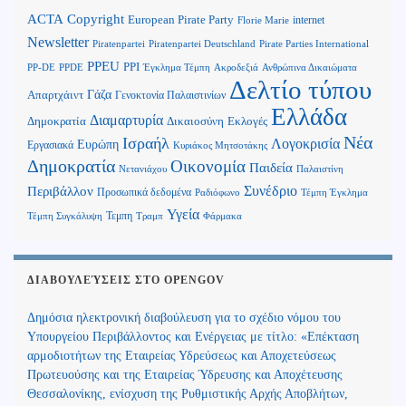
Copyright
ACTA
European Pirate Party
internet
Florie Marie
Newsletter
Piratenpartei
Piratenpartei Deutschland
Pirate Parties International
PPEU
PPI
Ανθρώπινα Δικαιώματα
PP-DE
PPDE
Έγκλημα Τέμπη
Ακροδεξιά
Δελτίο τύπου
Γάζα
Απαρτχάιντ
Γενοκτονία Παλαιστινίων
Ελλάδα
Διαμαρτυρία
Δημοκρατία
Δικαιοσύνη
Εκλογές
Νέα
Ισραήλ
Λογοκρισία
Ευρώπη
Εργασιακά
Κυριάκος Μητσοτάκης
Δημοκρατία
Οικονομία
Παιδεία
Παλαιστίνη
Νετανιάχου
Περιβάλλον
Συνέδριο
Προσωπικά δεδομένα
Τέμπη Έγκλημα
Ραδιόφωνο
Υγεία
Τεμπη
Τέμπη Συγκάλυψη
Τραμπ
Φάρμακα
ΔΙΑΒΟΥΛΕΎΣΕΙΣ ΣΤΟ OPENGOV
Δημόσια ηλεκτρονική διαβούλευση για το σχέδιο νόμου του
Υπουργείου Περιβάλλοντος και Ενέργειας με τίτλο: «Επέκταση
αρμοδιοτήτων της Εταιρείας Υδρεύσεως και Αποχετεύσεως
Πρωτευούσης και της Εταιρείας Ύδρευσης και Αποχέτευσης
Θεσσαλονίκης, ενίσχυση της Ρυθμιστικής Αρχής Αποβλήτων,