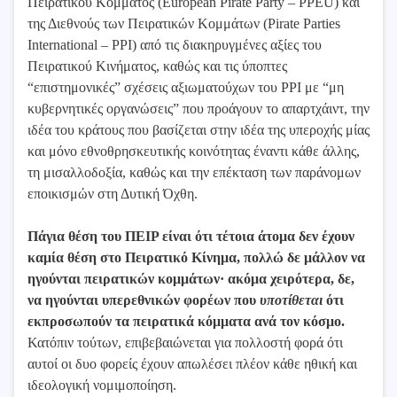
Πειρατικού Κόμματος (European Pirate Party – PPEU) και
της Διεθνούς των Πειρατικών Κομμάτων (Pirate Parties
International – PPI) από τις διακηρυγμένες αξίες του
Πειρατικού Κινήματος, καθώς και τις ύποπτες
“επιστημονικές” σχέσεις αξιωματούχων του PPI με “μη
κυβερνητικές οργανώσεις” που προάγουν το απαρτχάιντ, την
ιδέα του κράτους που βασίζεται στην ιδέα της υπεροχής μίας
και μόνο εθνοθρησκευτικής κοινότητας έναντι κάθε άλλης,
τη μισαλλοδοξία, καθώς και την επέκταση των παράνομων
εποικισμών στη Δυτική Όχθη.
Πάγια θέση του ΠΕΙΡ είναι ότι τέτοια άτομα δεν έχουν
καμία θέση στο Πειρατικό Κίνημα, πολλώ δε μάλλον να
ηγούνται πειρατικών κομμάτων· ακόμα χειρότερα, δε,
να ηγούνται υπερεθνικών φορέων που
υποτίθεται
ότι
εκπροσωπούν τα πειρατικά κόμματα ανά τον κόσμο.
Κατόπιν τούτων, επιβεβαιώνεται για πολλοστή φορά ότι
αυτοί οι δυο φορείς έχουν απωλέσει πλέον κάθε ηθική και
ιδεολογική νομιμοποίηση.