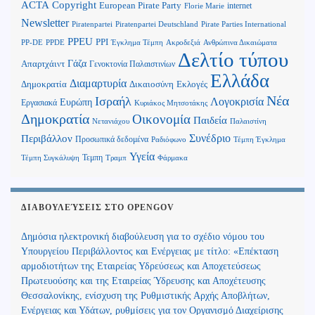
Copyright
ACTA
European Pirate Party
internet
Florie Marie
Newsletter
Piratenpartei
Piratenpartei Deutschland
Pirate Parties International
PPEU
PPI
Ανθρώπινα Δικαιώματα
PP-DE
PPDE
Έγκλημα Τέμπη
Ακροδεξιά
Δελτίο τύπου
Γάζα
Απαρτχάιντ
Γενοκτονία Παλαιστινίων
Ελλάδα
Διαμαρτυρία
Δημοκρατία
Δικαιοσύνη
Εκλογές
Νέα
Ισραήλ
Λογοκρισία
Ευρώπη
Εργασιακά
Κυριάκος Μητσοτάκης
Δημοκρατία
Οικονομία
Παιδεία
Παλαιστίνη
Νετανιάχου
Περιβάλλον
Συνέδριο
Προσωπικά δεδομένα
Τέμπη Έγκλημα
Ραδιόφωνο
Υγεία
Τεμπη
Τέμπη Συγκάλυψη
Τραμπ
Φάρμακα
ΔΙΑΒΟΥΛΕΎΣΕΙΣ ΣΤΟ OPENGOV
Δημόσια ηλεκτρονική διαβούλευση για το σχέδιο νόμου του
Υπουργείου Περιβάλλοντος και Ενέργειας με τίτλο: «Επέκταση
αρμοδιοτήτων της Εταιρείας Υδρεύσεως και Αποχετεύσεως
Πρωτευούσης και της Εταιρείας Ύδρευσης και Αποχέτευσης
Θεσσαλονίκης, ενίσχυση της Ρυθμιστικής Αρχής Αποβλήτων,
Ενέργειας και Υδάτων, ρυθμίσεις για τον Οργανισμό Διαχείρισης