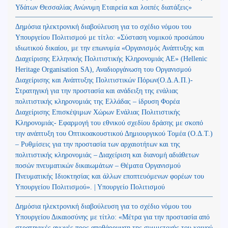
Υδάτων Θεσσαλίας Ανώνυμη Εταιρεία και λοιπές διατάξεις»
Δημόσια ηλεκτρονική διαβούλευση για το σχέδιο νόμου του
Υπουργείου Πολιτισμού με τίτλο: «Σύσταση νομικού προσώπου
ιδιωτικού δικαίου, με την επωνυμία «Οργανισμός Ανάπτυξης και
Διαχείρισης Ελληνικής Πολιτιστικής Κληρονομιάς ΑΕ» (Hellenic
Heritage Organisation SA), Αναδιοργάνωση του Οργανισμού
Διαχείρισης και Ανάπτυξης Πολιτιστικών Πόρων(Ο.Δ.Α.Π.)-
Στρατηγική για την προστασία και ανάδειξη της ενάλιας
πολιτιστικής κληρονομιάς της Ελλάδας – ίδρυση Φορέα
Διαχείρισης Επισκέψιμων Χώρων Ενάλιας Πολιτιστικής
Κληρονομιάς- Εφαρμογή του εθνικού σχεδίου δράσης με σκοπό
την ανάπτυξη του Οπτικοακουστικού Δημιουργικού Τομέα (Ο.Δ.Τ.)
– Ρυθμίσεις για την προστασία των αρχαιοτήτων και της
πολιτιστικής κληρονομιάς – Διαχείριση και διανομή αδιάθετων
ποσών πνευματικών δικαιωμάτων – Θέματα Οργανισμού
Πνευματικής Ιδιοκτησίας και άλλων εποπτευόμενων φορέων του
Υπουργείου Πολιτισμού». | Υπουργείο Πολιτισμού
Δημόσια ηλεκτρονική διαβούλευση για το σχέδιο νόμου του
Υπουργείου Δικαιοσύνης με τίτλο: «Μέτρα για την προστασία από
στρατηγικές αγωγές προς αποθάρρυνση της συμμετοχής του κοινού