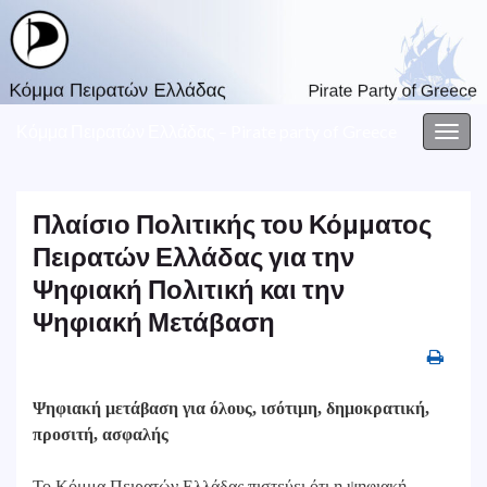
Κόμμα Πειρατών Ελλάδας – Pirate party of Greece
Togg
navig
Πλαίσιο Πολιτικής του Κόμματος
Πειρατών Ελλάδας για την
Ψηφιακή Πολιτική και την
Ψηφιακή Μετάβαση
Ψηφιακή μετάβαση για όλους, ισότιμη, δημοκρατική,
προσιτή, ασφαλής
Το Κόμμα Πειρατών Ελλάδας πιστεύει ότι η ψηφιακή