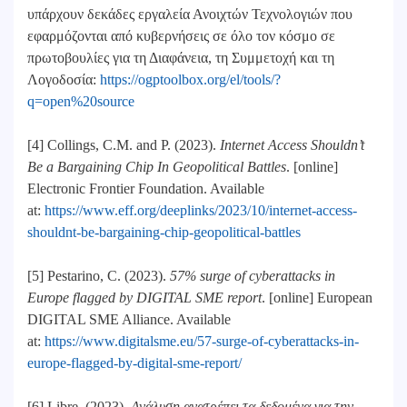
υπάρχουν δεκάδες εργαλεία Ανοιχτών Τεχνολογιών που
εφαρμόζονται από κυβερνήσεις σε όλο τον κόσμο σε
πρωτοβουλίες για τη Διαφάνεια, τη Συμμετοχή και τη
Λογοδοσία:
https://ogptoolbox.org/el/tools/?
q=open%20source
[4] Collings, C.M. and P. (2023).
Internet Access Shouldn’t
Be a Bargaining Chip In Geopolitical Battles
. [online]
Electronic Frontier Foundation. Available
at:
https://www.eff.org/deeplinks/2023/10/internet-access-
shouldnt-be-bargaining-chip-geopolitical-battles
[5] Pestarino, C. (2023).
57% surge of cyberattacks in
Europe flagged by DIGITAL SME report
. [online] European
DIGITAL SME Alliance. Available
at:
https://www.digitalsme.eu/57-surge-of-cyberattacks-in-
europe-flagged-by-digital-sme-report/
[6] Libre. (2023).
Ανάλυση ανατρέπει τα δεδομένα για την