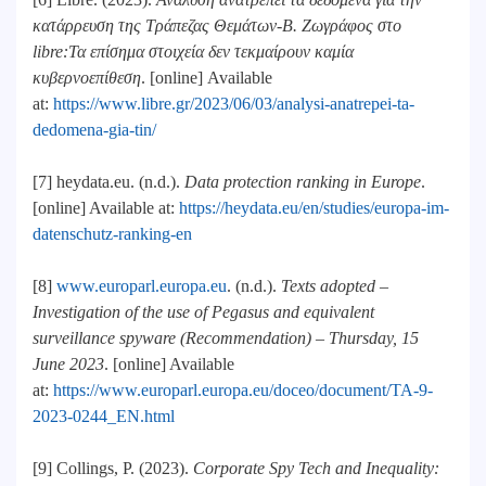
κατάρρευση της Τράπεζας Θεμάτων-Β. Ζωγράφος στο
libre:Τα επίσημα στοιχεία δεν τεκμαίρουν καμία
κυβερνοεπίθεση
. [online] Available
at:
https://www.libre.gr/2023/06/03/analysi-anatrepei-ta-
dedomena-gia-tin/
[7] heydata.eu. (n.d.).
Data protection ranking in Europe
.
[online] Available at:
https://heydata.eu/en/studies/europa-im-
datenschutz-ranking-en
[8]
www.europarl.europa.eu
. (n.d.).
Texts adopted –
Investigation of the use of Pegasus and equivalent
surveillance spyware (Recommendation) – Thursday, 15
June 2023
. [online] Available
at:
https://www.europarl.europa.eu/doceo/document/TA-9-
2023-0244_EN.html
[9] Collings, P. (2023).
Corporate Spy Tech and Inequality: