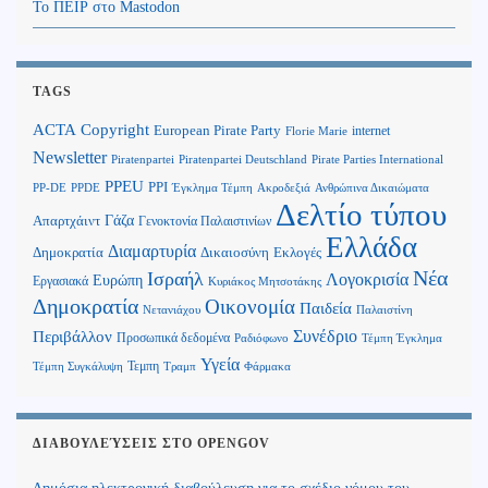
Το ΠΕΙΡ στο Mastodon
TAGS
Copyright
ACTA
European Pirate Party
internet
Florie Marie
Newsletter
Piratenpartei
Piratenpartei Deutschland
Pirate Parties International
PPEU
PPI
Ανθρώπινα Δικαιώματα
PP-DE
PPDE
Έγκλημα Τέμπη
Ακροδεξιά
Δελτίο τύπου
Γάζα
Απαρτχάιντ
Γενοκτονία Παλαιστινίων
Ελλάδα
Διαμαρτυρία
Δημοκρατία
Δικαιοσύνη
Εκλογές
Νέα
Ισραήλ
Λογοκρισία
Ευρώπη
Εργασιακά
Κυριάκος Μητσοτάκης
Δημοκρατία
Οικονομία
Παιδεία
Παλαιστίνη
Νετανιάχου
Περιβάλλον
Συνέδριο
Προσωπικά δεδομένα
Τέμπη Έγκλημα
Ραδιόφωνο
Υγεία
Τεμπη
Τέμπη Συγκάλυψη
Τραμπ
Φάρμακα
ΔΙΑΒΟΥΛΕΎΣΕΙΣ ΣΤΟ OPENGOV