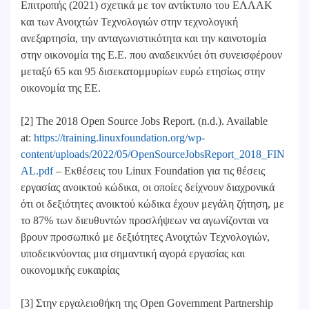
Επιτροπής (2021) σχετικά με τον αντίκτυπο του ΕΛΛΑΚ
και των Ανοιχτών Τεχνολογιών στην τεχνολογική
ανεξαρτησία, την ανταγωνιστικότητα και την καινοτομία
στην οικονομία της Ε.Ε. που αναδεικνύει ότι συνεισφέρουν
μεταξύ 65 και 95 δισεκατομμυρίων ευρώ ετησίως στην
οικονομία της ΕΕ.
[2] The 2018 Open Source Jobs Report. (n.d.). Available
at:
https://training.linuxfoundation.org/wp-
content/uploads/2022/05/OpenSourceJobsReport_2018_FIN
AL.pdf
– Εκθέσεις του Linux Foundation για τις θέσεις
εργασίας ανοικτού κώδικα, οι οποίες δείχνουν διαχρονικά
ότι οι δεξιότητες ανοικτού κώδικα έχουν μεγάλη ζήτηση, με
το 87% των διευθυντών προσλήψεων να αγωνίζονται να
βρουν προσωπικό με δεξιότητες Ανοιχτών Τεχνολογιών,
υποδεικνύοντας μια σημαντική αγορά εργασίας και
οικονομικής ευκαιρίας
[3] Στην εργαλειοθήκη της Open Government Partnership