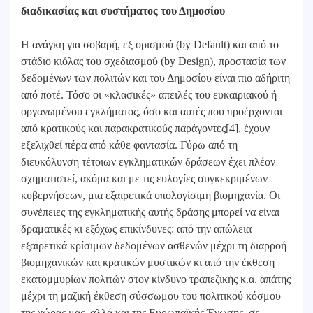
διαδικασίας και συστήματος του Δημοσίου
Η ανάγκη για σοβαρή, εξ ορισμού (by Default) και από το
στάδιο κιόλας του σχεδιασμού (by Design), προστασία των
δεδομένων των πολιτών και του Δημοσίου είναι πιο αδήριτη
από ποτέ. Τόσο οι «κλασικές» απειλές του ευκαιριακού ή
οργανωμένου εγκλήματος, όσο και αυτές που προέρχονται
από κρατικούς και παρακρατικούς παράγοντες[4], έχουν
εξελιχθεί πέρα από κάθε φαντασία. Γύρω από τη
διευκόλυνση τέτοιων εγκληματικών δράσεων έχει πλέον
σχηματιστεί, ακόμα και με τις ευλογίες συγκεκριμένων
κυβερνήσεων, μια εξαιρετικά υπολογίσιμη βιομηχανία. Οι
συνέπειες της εγκληματικής αυτής δράσης μπορεί να είναι
δραματικές κι εξόχως επικίνδυνες: από την απώλεια
εξαιρετικά κρίσιμων δεδομένων ασθενών μέχρι τη διαρροή
βιομηχανικών και κρατικών μυστικών κι από την έκθεση
εκατομμυρίων πολιτών στον κίνδυνο τραπεζικής κ.α. απάτης
μέχρι τη μαζική έκθεση σύσσωμου του πολιτικού κόσμου
της χώρας μας, αλλά και της Ευρωπαϊκής Ένωσης, σε