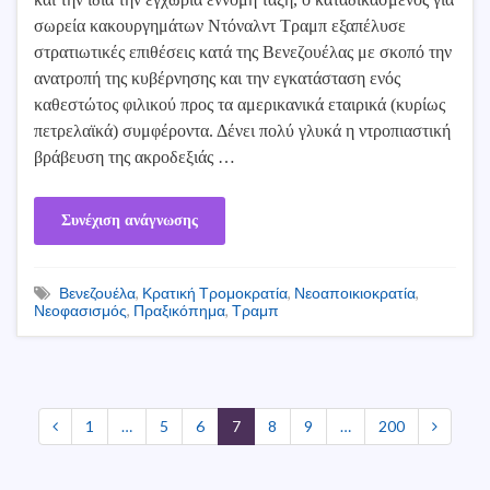
σωρεία κακουργημάτων Ντόναλντ Τραμπ εξαπέλυσε
στρατιωτικές επιθέσεις κατά της Βενεζουέλας με σκοπό την
ανατροπή της κυβέρνησης και την εγκατάσταση ενός
καθεστώτος φιλικού προς τα αμερικανικά εταιρικά (κυρίως
πετρελαϊκά) συμφέροντα. Δένει πολύ γλυκά η ντροπιαστική
βράβευση της ακροδεξιάς …
Συνέχιση ανάγνωσης
Βενεζουέλα
,
Κρατική Τρομοκρατία
,
Νεοαποικιοκρατία
,
Νεοφασισμός
,
Πραξικόπημα
,
Τραμπ
1
…
5
6
7
8
9
…
200