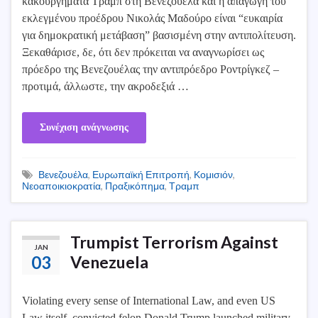
κακουργήματα Τραμπ στη Βενεζουέλα και η απαγωγή του
εκλεγμένου προέδρου Νικολάς Μαδούρο είναι “ευκαιρία
για δημοκρατική μετάβαση” βασισμένη στην αντιπολίτευση.
Ξεκαθάρισε, δε, ότι δεν πρόκειται να αναγνωρίσει ως
πρόεδρο της Βενεζουέλας την αντιπρόεδρο Ροντρίγκεζ –
προτιμά, άλλωστε, την ακροδεξιά …
Συνέχιση ανάγνωσης
Βενεζουέλα
,
Ευρωπαϊκή Επιτροπή
,
Κομισιόν
,
Νεοαποικιοκρατία
,
Πραξικόπημα
,
Τραμπ
Trumpist Terrorism Against
JAN
03
Venezuela
Violating every sense of International Law, and even US
Law itself, convicted felon Donald Trump launched military