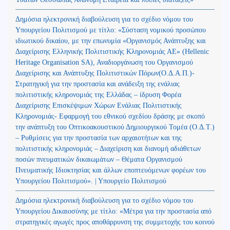
Δημόσια ηλεκτρονική διαβούλευση για το σχέδιο νόμου του
Υπουργείου Πολιτισμού με τίτλο: «Σύσταση νομικού προσώπου
ιδιωτικού δικαίου, με την επωνυμία «Οργανισμός Ανάπτυξης και
Διαχείρισης Ελληνικής Πολιτιστικής Κληρονομιάς ΑΕ» (Hellenic
Heritage Organisation SA), Αναδιοργάνωση του Οργανισμού
Διαχείρισης και Ανάπτυξης Πολιτιστικών Πόρων(Ο.Δ.Α.Π.)-
Στρατηγική για την προστασία και ανάδειξη της ενάλιας
πολιτιστικής κληρονομιάς της Ελλάδας – ίδρυση Φορέα
Διαχείρισης Επισκέψιμων Χώρων Ενάλιας Πολιτιστικής
Κληρονομιάς- Εφαρμογή του εθνικού σχεδίου δράσης με σκοπό
την ανάπτυξη του Οπτικοακουστικού Δημιουργικού Τομέα (Ο.Δ.Τ.)
– Ρυθμίσεις για την προστασία των αρχαιοτήτων και της
πολιτιστικής κληρονομιάς – Διαχείριση και διανομή αδιάθετων
ποσών πνευματικών δικαιωμάτων – Θέματα Οργανισμού
Πνευματικής Ιδιοκτησίας και άλλων εποπτευόμενων φορέων του
Υπουργείου Πολιτισμού». | Υπουργείο Πολιτισμού
Δημόσια ηλεκτρονική διαβούλευση για το σχέδιο νόμου του
Υπουργείου Δικαιοσύνης με τίτλο: «Μέτρα για την προστασία από
στρατηγικές αγωγές προς αποθάρρυνση της συμμετοχής του κοινού