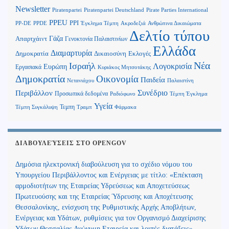
Newsletter
Piratenpartei
Piratenpartei Deutschland
Pirate Parties International
PPEU
PPI
Ανθρώπινα Δικαιώματα
PP-DE
PPDE
Έγκλημα Τέμπη
Ακροδεξιά
Δελτίο τύπου
Γάζα
Απαρτχάιντ
Γενοκτονία Παλαιστινίων
Ελλάδα
Διαμαρτυρία
Δημοκρατία
Δικαιοσύνη
Εκλογές
Νέα
Ισραήλ
Λογοκρισία
Ευρώπη
Εργασιακά
Κυριάκος Μητσοτάκης
Δημοκρατία
Οικονομία
Παιδεία
Παλαιστίνη
Νετανιάχου
Περιβάλλον
Συνέδριο
Προσωπικά δεδομένα
Τέμπη Έγκλημα
Ραδιόφωνο
Υγεία
Τεμπη
Τέμπη Συγκάλυψη
Τραμπ
Φάρμακα
ΔΙΑΒΟΥΛΕΎΣΕΙΣ ΣΤΟ OPENGOV
Δημόσια ηλεκτρονική διαβούλευση για το σχέδιο νόμου του
Υπουργείου Περιβάλλοντος και Ενέργειας με τίτλο: «Επέκταση
αρμοδιοτήτων της Εταιρείας Υδρεύσεως και Αποχετεύσεως
Πρωτευούσης και της Εταιρείας Ύδρευσης και Αποχέτευσης
Θεσσαλονίκης, ενίσχυση της Ρυθμιστικής Αρχής Αποβλήτων,
Ενέργειας και Υδάτων, ρυθμίσεις για τον Οργανισμό Διαχείρισης
Υδάτων Θεσσαλίας Ανώνυμη Εταιρεία και λοιπές διατάξεις»