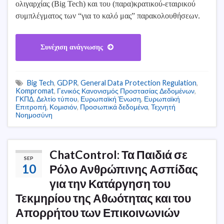
ολιγαρχίας (Big Tech) και του (παρα)κρατικού-εταιρικού
συμπλέγματος των “για το καλό μας” παρακολουθήσεων.
Συνέχιση ανάγνωσης
Big Tech
,
GDPR
,
General Data Protection Regulation
,
Kompromat
,
Γενικός Κανονισμός Προστασίας Δεδομένων
,
ΓΚΠΔ
,
Δελτίο τύπου
,
Ευρωπαϊκή Ένωση
,
Ευρωπαϊκή
Επιτροπή
,
Κομισιόν
,
Προσωπικά δεδομένα
,
Τεχνητή
Νοημοσύνη
ChatControl: Τα Παιδιά σε
SEP
10
Ρόλο Ανθρώπινης Ασπίδας
για την Κατάργηση του
Τεκμηρίου της Αθωότητας και του
Απορρήτου των Επικοινωνιών