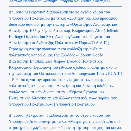
Υδάτων Θεσσαλίας Ανώνυμη Εταιρεία και λοιπές διατάξεις»
Δημόσια ηλεκτρονική διαβούλευση για το σχέδιο νόμου του
Υπουργείου Πολιτισμού με τίτλο: «Σύσταση νομικού προσώπου
ιδιωτικού δικαίου, με την επωνυμία «Οργανισμός Ανάπτυξης και
Διαχείρισης Ελληνικής Πολιτιστικής Κληρονομιάς ΑΕ» (Hellenic
Heritage Organisation SA), Αναδιοργάνωση του Οργανισμού
Διαχείρισης και Ανάπτυξης Πολιτιστικών Πόρων(Ο.Δ.Α.Π.)-
Στρατηγική για την προστασία και ανάδειξη της ενάλιας
πολιτιστικής κληρονομιάς της Ελλάδας – ίδρυση Φορέα
Διαχείρισης Επισκέψιμων Χώρων Ενάλιας Πολιτιστικής
Κληρονομιάς- Εφαρμογή του εθνικού σχεδίου δράσης με σκοπό
την ανάπτυξη του Οπτικοακουστικού Δημιουργικού Τομέα (Ο.Δ.Τ.)
– Ρυθμίσεις για την προστασία των αρχαιοτήτων και της
πολιτιστικής κληρονομιάς – Διαχείριση και διανομή αδιάθετων
ποσών πνευματικών δικαιωμάτων – Θέματα Οργανισμού
Πνευματικής Ιδιοκτησίας και άλλων εποπτευόμενων φορέων του
Υπουργείου Πολιτισμού». | Υπουργείο Πολιτισμού
Δημόσια ηλεκτρονική διαβούλευση για το σχέδιο νόμου του
Υπουργείου Δικαιοσύνης με τίτλο: «Μέτρα για την προστασία από
στρατηγικές αγωγές προς αποθάρρυνση της συμμετοχής του κοινού