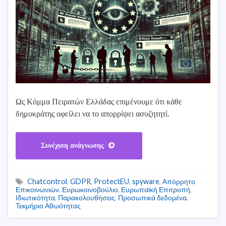
Ως Κόμμα Πειρατών Ελλάδας επιμένουμε ότι κάθε
δημοκράτης οφείλει να το απορρίψει ασυζητητί.
Συνέχιση ανάγνωσης
Chatcontrol
,
GDPR
,
ProtectEU
,
spyware
,
Απόρρητο
Επικοινωνιών
,
Ευρωκοινοβούλιο
,
Ευρωπαϊκή Επιτροπή
,
Ιδιωτικότητα
,
Παρακολουθήσεις
,
Προσωπικά δεδομένα
,
Τεκμήριο Αθωότητας