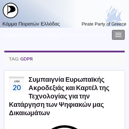
Κόμμα Πειρατών Ελλάδας – Pirate party of Greece
Togg
navig
TAG:
GDPR
Συμπαιγνία Ευρωπαϊκής
JAN
20
Ακροδεξιάς και Καρτέλ της
Τεχνολογίας για την
Κατάργηση των Ψηφιακών μας
Δικαιωμάτων