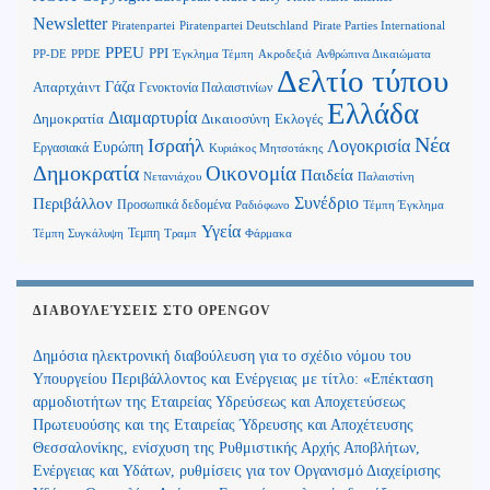
Newsletter
Piratenpartei
Piratenpartei Deutschland
Pirate Parties International
PPEU
PPI
Ανθρώπινα Δικαιώματα
PP-DE
PPDE
Έγκλημα Τέμπη
Ακροδεξιά
Δελτίο τύπου
Γάζα
Απαρτχάιντ
Γενοκτονία Παλαιστινίων
Ελλάδα
Διαμαρτυρία
Δημοκρατία
Δικαιοσύνη
Εκλογές
Νέα
Ισραήλ
Λογοκρισία
Ευρώπη
Εργασιακά
Κυριάκος Μητσοτάκης
Δημοκρατία
Οικονομία
Παιδεία
Παλαιστίνη
Νετανιάχου
Περιβάλλον
Συνέδριο
Προσωπικά δεδομένα
Τέμπη Έγκλημα
Ραδιόφωνο
Υγεία
Τεμπη
Τέμπη Συγκάλυψη
Τραμπ
Φάρμακα
ΔΙΑΒΟΥΛΕΎΣΕΙΣ ΣΤΟ OPENGOV
Δημόσια ηλεκτρονική διαβούλευση για το σχέδιο νόμου του
Υπουργείου Περιβάλλοντος και Ενέργειας με τίτλο: «Επέκταση
αρμοδιοτήτων της Εταιρείας Υδρεύσεως και Αποχετεύσεως
Πρωτευούσης και της Εταιρείας Ύδρευσης και Αποχέτευσης
Θεσσαλονίκης, ενίσχυση της Ρυθμιστικής Αρχής Αποβλήτων,
Ενέργειας και Υδάτων, ρυθμίσεις για τον Οργανισμό Διαχείρισης