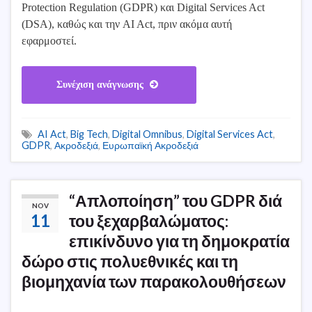
Protection Regulation (GDPR) και Digital Services Act
(DSA), καθώς και την AI Act, πριν ακόμα αυτή
εφαρμοστεί.
Συνέχιση ανάγνωσης
AI Act
,
Big Tech
,
Digital Omnibus
,
Digital Services Act
,
GDPR
,
Ακροδεξιά
,
Ευρωπαϊκή Ακροδεξιά
“Απλοποίηση” του GDPR διά
NOV
11
του ξεχαρβαλώματος:
επικίνδυνο για τη δημοκρατία
δώρο στις πολυεθνικές και τη
βιομηχανία των παρακολουθήσεων