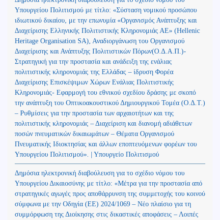
Υπουργείου Πολιτισμού με τίτλο: «Σύσταση νομικού προσώπου
ιδιωτικού δικαίου, με την επωνυμία «Οργανισμός Ανάπτυξης και
Διαχείρισης Ελληνικής Πολιτιστικής Κληρονομιάς ΑΕ» (Hellenic
Heritage Organisation SA), Αναδιοργάνωση του Οργανισμού
Διαχείρισης και Ανάπτυξης Πολιτιστικών Πόρων(Ο.Δ.Α.Π.)-
Στρατηγική για την προστασία και ανάδειξη της ενάλιας
πολιτιστικής κληρονομιάς της Ελλάδας – ίδρυση Φορέα
Διαχείρισης Επισκέψιμων Χώρων Ενάλιας Πολιτιστικής
Κληρονομιάς- Εφαρμογή του εθνικού σχεδίου δράσης με σκοπό
την ανάπτυξη του Οπτικοακουστικού Δημιουργικού Τομέα (Ο.Δ.Τ.)
– Ρυθμίσεις για την προστασία των αρχαιοτήτων και της
πολιτιστικής κληρονομιάς – Διαχείριση και διανομή αδιάθετων
ποσών πνευματικών δικαιωμάτων – Θέματα Οργανισμού
Πνευματικής Ιδιοκτησίας και άλλων εποπτευόμενων φορέων του
Υπουργείου Πολιτισμού». | Υπουργείο Πολιτισμού
Δημόσια ηλεκτρονική διαβούλευση για το σχέδιο νόμου του
Υπουργείου Δικαιοσύνης με τίτλο: «Μέτρα για την προστασία από
στρατηγικές αγωγές προς αποθάρρυνση της συμμετοχής του κοινού
σύμφωνα με την Οδηγία (ΕΕ) 2024/1069 – Νέο πλαίσιο για τη
συμμόρφωση της Διοίκησης στις δικαστικές αποφάσεις – Λοιπές