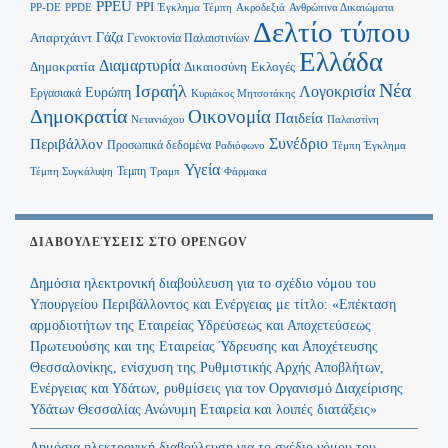
PPEU
PPI
Ανθρώπινα Δικαιώματα
PP-DE
PPDE
Έγκλημα Τέμπη
Ακροδεξιά
Δελτίο τύπου
Γάζα
Απαρτχάιντ
Γενοκτονία Παλαιστινίων
Ελλάδα
Διαμαρτυρία
Δημοκρατία
Δικαιοσύνη
Εκλογές
Νέα
Ισραήλ
Λογοκρισία
Ευρώπη
Εργασιακά
Κυριάκος Μητσοτάκης
Δημοκρατία
Οικονομία
Παιδεία
Παλαιστίνη
Νετανιάχου
Περιβάλλον
Συνέδριο
Προσωπικά δεδομένα
Τέμπη Έγκλημα
Ραδιόφωνο
Υγεία
Τεμπη
Τέμπη Συγκάλυψη
Τραμπ
Φάρμακα
ΔΙΑΒΟΥΛΕΎΣΕΙΣ ΣΤΟ OPENGOV
Δημόσια ηλεκτρονική διαβούλευση για το σχέδιο νόμου του
Υπουργείου Περιβάλλοντος και Ενέργειας με τίτλο: «Επέκταση
αρμοδιοτήτων της Εταιρείας Υδρεύσεως και Αποχετεύσεως
Πρωτευούσης και της Εταιρείας Ύδρευσης και Αποχέτευσης
Θεσσαλονίκης, ενίσχυση της Ρυθμιστικής Αρχής Αποβλήτων,
Ενέργειας και Υδάτων, ρυθμίσεις για τον Οργανισμό Διαχείρισης
Υδάτων Θεσσαλίας Ανώνυμη Εταιρεία και λοιπές διατάξεις»
Δημόσια ηλεκτρονική διαβούλευση για το σχέδιο νόμου του