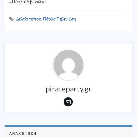
#ΠάολαΡεβενιώτη
Δελτίο τύπου
,
Πάολα Ρεβενιώτη
pirateparty.gr
ΑΝΑΖΉΤΗΣΗ