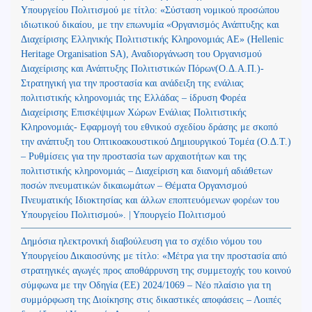
Υπουργείου Πολιτισμού με τίτλο: «Σύσταση νομικού προσώπου
ιδιωτικού δικαίου, με την επωνυμία «Οργανισμός Ανάπτυξης και
Διαχείρισης Ελληνικής Πολιτιστικής Κληρονομιάς ΑΕ» (Hellenic
Heritage Organisation SA), Αναδιοργάνωση του Οργανισμού
Διαχείρισης και Ανάπτυξης Πολιτιστικών Πόρων(Ο.Δ.Α.Π.)-
Στρατηγική για την προστασία και ανάδειξη της ενάλιας
πολιτιστικής κληρονομιάς της Ελλάδας – ίδρυση Φορέα
Διαχείρισης Επισκέψιμων Χώρων Ενάλιας Πολιτιστικής
Κληρονομιάς- Εφαρμογή του εθνικού σχεδίου δράσης με σκοπό
την ανάπτυξη του Οπτικοακουστικού Δημιουργικού Τομέα (Ο.Δ.Τ.)
– Ρυθμίσεις για την προστασία των αρχαιοτήτων και της
πολιτιστικής κληρονομιάς – Διαχείριση και διανομή αδιάθετων
ποσών πνευματικών δικαιωμάτων – Θέματα Οργανισμού
Πνευματικής Ιδιοκτησίας και άλλων εποπτευόμενων φορέων του
Υπουργείου Πολιτισμού». | Υπουργείο Πολιτισμού
Δημόσια ηλεκτρονική διαβούλευση για το σχέδιο νόμου του
Υπουργείου Δικαιοσύνης με τίτλο: «Μέτρα για την προστασία από
στρατηγικές αγωγές προς αποθάρρυνση της συμμετοχής του κοινού
σύμφωνα με την Οδηγία (ΕΕ) 2024/1069 – Νέο πλαίσιο για τη
συμμόρφωση της Διοίκησης στις δικαστικές αποφάσεις – Λοιπές