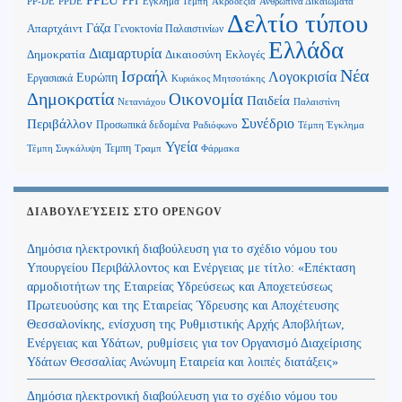
PPI
Ανθρώπινα Δικαιώματα
PP-DE
PPDE
Έγκλημα Τέμπη
Ακροδεξιά
Δελτίο τύπου
Γάζα
Απαρτχάιντ
Γενοκτονία Παλαιστινίων
Ελλάδα
Διαμαρτυρία
Δημοκρατία
Δικαιοσύνη
Εκλογές
Νέα
Ισραήλ
Λογοκρισία
Ευρώπη
Εργασιακά
Κυριάκος Μητσοτάκης
Δημοκρατία
Οικονομία
Παιδεία
Παλαιστίνη
Νετανιάχου
Περιβάλλον
Συνέδριο
Προσωπικά δεδομένα
Τέμπη Έγκλημα
Ραδιόφωνο
Υγεία
Τεμπη
Τέμπη Συγκάλυψη
Τραμπ
Φάρμακα
ΔΙΑΒΟΥΛΕΎΣΕΙΣ ΣΤΟ OPENGOV
Δημόσια ηλεκτρονική διαβούλευση για το σχέδιο νόμου του
Υπουργείου Περιβάλλοντος και Ενέργειας με τίτλο: «Επέκταση
αρμοδιοτήτων της Εταιρείας Υδρεύσεως και Αποχετεύσεως
Πρωτευούσης και της Εταιρείας Ύδρευσης και Αποχέτευσης
Θεσσαλονίκης, ενίσχυση της Ρυθμιστικής Αρχής Αποβλήτων,
Ενέργειας και Υδάτων, ρυθμίσεις για τον Οργανισμό Διαχείρισης
Υδάτων Θεσσαλίας Ανώνυμη Εταιρεία και λοιπές διατάξεις»
Δημόσια ηλεκτρονική διαβούλευση για το σχέδιο νόμου του