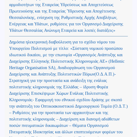
αρμοδιοτήτων της Εταιρείας Υδρεύσεως και Αποχετεύσεως
Πρωτευούσης και της Εταιρείας Ύδρευσης και Αποχέτευσης
Θεσσαλονίκης, ενίσχυση της Ρυθμιστικής Αρχής Αποβλήτων,
Ενέργειας και Υδάτων, ρυθμίσεις για τον Οργανισμό Διαχείρισης
Υδάτων Θεσσαλίας Ανώνυμη Εταιρεία και λοιπές διατάξεις»
Δημόσια ηλεκτρονική διαβούλευση για το σχέδιο νόμου του
Υπουργείου Πολιτισμού με τίτλο: «Σύσταση νομικού προσώπου
ιδιωτικού δικαίου, με την επωνυμία «Οργανισμός Ανάπτυξης και
Διαχείρισης Ελληνικής Πολιτιστικής Κληρονομιάς ΑΕ» (Hellenic
Heritage Organisation SA), Αναδιοργάνωση του Οργανισμού
Διαχείρισης και Ανάπτυξης Πολιτιστικών Πόρων(Ο.Δ.Α.Π.)-
Στρατηγική για την προστασία και ανάδειξη της ενάλιας
πολιτιστικής κληρονομιάς της Ελλάδας – ίδρυση Φορέα
Διαχείρισης Επισκέψιμων Χώρων Ενάλιας Πολιτιστικής
Κληρονομιάς- Εφαρμογή του εθνικού σχεδίου δράσης με σκοπό
την ανάπτυξη του Οπτικοακουστικού Δημιουργικού Τομέα (Ο.Δ.Τ.)
– Ρυθμίσεις για την προστασία των αρχαιοτήτων και της
πολιτιστικής κληρονομιάς – Διαχείριση και διανομή αδιάθετων
ποσών πνευματικών δικαιωμάτων – Θέματα Οργανισμού
Πνευματικής Ιδιοκτησίας και άλλων εποπτευόμενων φορέων του