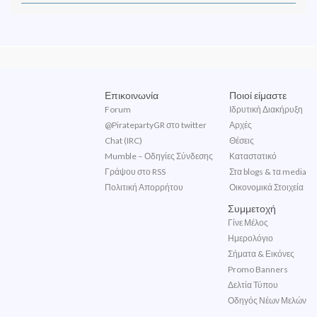
Επικοινωνία
Ποιοί είμαστε
Forum
Ιδρυτική Διακήρυξη
@PiratepartyGR στο twitter
Αρχές
Chat (IRC)
Θέσεις
Mumble – Οδηγίες Σύνδεσης
Καταστατικό
Γράψου στο RSS
Στα blogs & τα media
Πολιτική Απορρήτου
Οικονομικά Στοιχεία
Συμμετοχή
Γίνε Μέλος
Ημερολόγιο
Σήματα & Εικόνες
Promo Banners
Δελτία Τύπου
Οδηγός Νέων Μελών