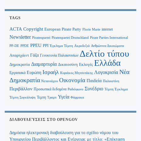
TAGS
Copyright
ACTA
European Pirate Party
internet
Florie Marie
Newsletter
Piratenpartei
Piratenpartei Deutschland
Pirate Parties International
PPEU
PPI
Ανθρώπινα Δικαιώματα
PP-DE
PPDE
Έγκλημα Τέμπη
Ακροδεξιά
Δελτίο τύπου
Γάζα
Απαρτχάιντ
Γενοκτονία Παλαιστινίων
Ελλάδα
Διαμαρτυρία
Δημοκρατία
Δικαιοσύνη
Εκλογές
Νέα
Ισραήλ
Λογοκρισία
Ευρώπη
Εργασιακά
Κυριάκος Μητσοτάκης
Δημοκρατία
Οικονομία
Παιδεία
Παλαιστίνη
Νετανιάχου
Περιβάλλον
Συνέδριο
Προσωπικά δεδομένα
Τέμπη Έγκλημα
Ραδιόφωνο
Υγεία
Τεμπη
Τέμπη Συγκάλυψη
Τραμπ
Φάρμακα
ΔΙΑΒΟΥΛΕΎΣΕΙΣ ΣΤΟ OPENGOV
Δημόσια ηλεκτρονική διαβούλευση για το σχέδιο νόμου του
Υπουργείου Περιβάλλοντος και Ενέργειας με τίτλο: «Επέκταση