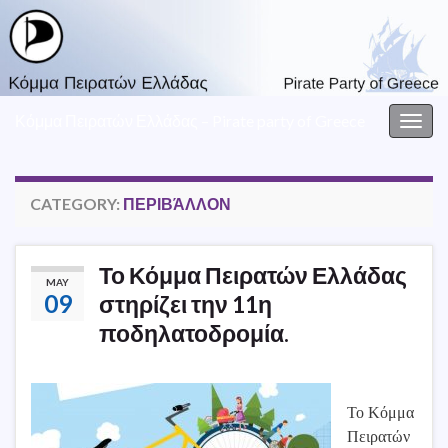
Κόμμα Πειρατών Ελλάδας – Pirate party of Greece
Togg
navig
CATEGORY:
ΠΕΡΙΒΆΛΛΟΝ
Το Κόμμα Πειρατών Ελλάδας
MAY
09
στηρίζει την 11η
ποδηλατοδρομία.
Το Κόμμα
Πειρατών