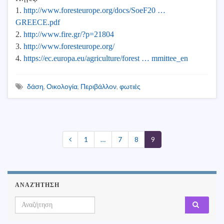
1.
http://www.foresteurope.org/docs/SoeF20 …
GREECE.pdf
2.
http://www.fire.gr/?p=21804
3.
http://www.foresteurope.org/
4.
https://ec.europa.eu/agriculture/forest … mmittee_en
δάση
,
Οικολογία
,
Περιβάλλον
,
φωτιές
1
…
7
8
9
ΑΝΑΖΉΤΗΣΗ
Search for: