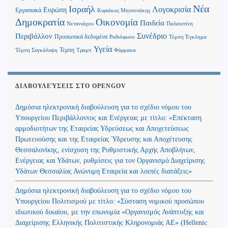
Νέα
Ισραήλ
Λογοκρισία
Ευρώπη
Εργασιακά
Κυριάκος Μητσοτάκης
Δημοκρατία
Οικονομία
Παιδεία
Παλαιστίνη
Νετανιάχου
Περιβάλλον
Συνέδριο
Προσωπικά δεδομένα
Τέμπη Έγκλημα
Ραδιόφωνο
Υγεία
Τεμπη
Τέμπη Συγκάλυψη
Τραμπ
Φάρμακα
ΔΙΑΒΟΥΛΕΎΣΕΙΣ ΣΤΟ OPENGOV
Δημόσια ηλεκτρονική διαβούλευση για το σχέδιο νόμου του
Υπουργείου Περιβάλλοντος και Ενέργειας με τίτλο: «Επέκταση
αρμοδιοτήτων της Εταιρείας Υδρεύσεως και Αποχετεύσεως
Πρωτευούσης και της Εταιρείας Ύδρευσης και Αποχέτευσης
Θεσσαλονίκης, ενίσχυση της Ρυθμιστικής Αρχής Αποβλήτων,
Ενέργειας και Υδάτων, ρυθμίσεις για τον Οργανισμό Διαχείρισης
Υδάτων Θεσσαλίας Ανώνυμη Εταιρεία και λοιπές διατάξεις»
Δημόσια ηλεκτρονική διαβούλευση για το σχέδιο νόμου του
Υπουργείου Πολιτισμού με τίτλο: «Σύσταση νομικού προσώπου
ιδιωτικού δικαίου, με την επωνυμία «Οργανισμός Ανάπτυξης και
Διαχείρισης Ελληνικής Πολιτιστικής Κληρονομιάς ΑΕ» (Hellenic