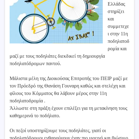
Ελλάδας
στηρίζει
και
συμμετεχε
ι στην 11η
ποδηλατοδ
ρομία και
μαζί με τους ποδηλάτες διεκδικεί τη δημιουργία
ποδηλατόδρομων παντού.
Μάλιστα μέλη της Διοικούσας Επιτροπής του ΠΕΙΡ μαζί με
τον Πρόεδρό της Θανάση Γουναρη καθώς και στελέχη και
φίλους του Κόμματος θα λάβουν μέρος στην 11η
ποδηλατοδρομία .
Άλλωστε στη πράξη έχουν επιλέξει για τη μετακίνηση τους
καθημερινά το ποδήλατο.
Οι πεζοί υποστηρίζουμε τους ποδηλάτες, γιατί οι
ποδηλατόδρομοι ενθαρρύνουν έναν πιο υγιεινό και βιώσιμο