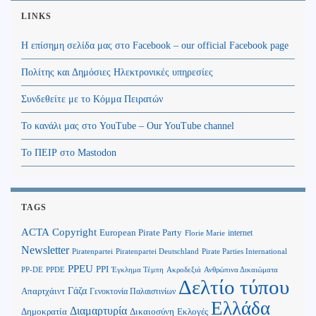
LINKS
Η επίσημη σελίδα μας στο Facebook – our official Facebook page
Πολίτης και Δημόσιες Ηλεκτρονικές υπηρεσίες
Συνδεθείτε με το Κόμμα Πειρατών
Το κανάλι μας στο YouTube – Our YouTube channel
Το ΠΕΙΡ στο Mastodon
TAGS
Copyright
ACTA
European Pirate Party
internet
Florie Marie
Newsletter
Piratenpartei
Piratenpartei Deutschland
Pirate Parties International
PPEU
PPI
Ανθρώπινα Δικαιώματα
PP-DE
PPDE
Έγκλημα Τέμπη
Ακροδεξιά
Δελτίο τύπου
Γάζα
Απαρτχάιντ
Γενοκτονία Παλαιστινίων
Ελλάδα
Διαμαρτυρία
Δημοκρατία
Δικαιοσύνη
Εκλογές