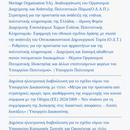
Heritage Organisation SA), Αναδιοργάνωση του Οργανισμού
Διαχείρισης και Ανάπτυξης Πολιτιστικών Πόρων(Ο.Δ.Α.Π.)-
Στρατηγική για την προστασία και ανάδειξη της ενάλιας
πολιτιστικής κληρονομιάς της Ελλάδας – ίδρυση Φορέα
Διαχείρισης Επισκέψιμων Χώρων Ενάλιας Πολιτιστικής
Κληρονομιάς- Εφαρμογή του εθνικού σχεδίου δράσης με σκοπό
την ανάπτυξη του Οπτικοακουστικού Δημιουργικού Τομέα (Ο.Δ.Τ.)
– Ρυθμίσεις για την προστασία των αρχαιοτήτων και της
πολιτιστικής κληρονομιάς – Διαχείριση και διανομή αδιάθετων
ποσών πνευματικών δικαιωμάτων – Θέματα Οργανισμού
Πνευματικής Ιδιοκτησίας και άλλων εποπτευόμενων φορέων του
Υπουργείου Πολιτισμού». | Υπουργείο Πολιτισμού
Δημόσια ηλεκτρονική διαβούλευση για το σχέδιο νόμου του
Υπουργείου Δικαιοσύνης με τίτλο: «Μέτρα για την προστασία από
στρατηγικές αγωγές προς αποθάρρυνση της συμμετοχής του κοινού
σύμφωνα με την Οδηγία (ΕΕ) 2024/1069 – Νέο πλαίσιο για τη
συμμόρφωση της Διοίκησης στις δικαστικές αποφάσεις – Λοιπές
διατάξεις» | Υπουργείο Δικαιοσύνης
Δημόσια ηλεκτρονική διαβούλευση για το σχέδιο νόμου του
Υπουργείου Κοινωνικής Συνοχής και Οικογένειας με τίτλο