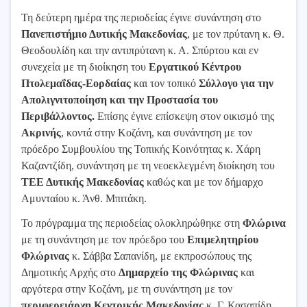
Τη δεύτερη ημέρα της περιοδείας έγινε συνάντηση στο
Πανεπιστήμιο Δυτικής Μακεδονίας
, με τον πρύτανη κ. Θ.
Θεοδουλίδη και την αντιπρύτανη κ. Α. Σπύρτου και εν
συνεχεία με τη διοίκηση του
Εργατικού Κέντρου
Πτολεμαΐδας-Εορδαίας
και τον τοπικό
Σύλλογο για την
Απολιγνιτοποίηση και την Προστασία του
Περιβάλλοντος.
Επίσης έγινε επίσκεψη στον οικισμό της
Ακρινής
, κοντά στην Κοζάνη, και συνάντηση με τον
πρόεδρο Συμβουλίου της Τοπικής Κοινότητας κ. Χάρη
Καζαντζίδη, συνάντηση με τη νεοεκλεγμένη διοίκηση του
ΤΕΕ Δυτικής Μακεδονίας
καθώς και με τον δήμαρχο
Αμυνταίου κ. Άνθ. Μπιτάκη.
Το πρόγραμμα της περιοδείας ολοκληρώθηκε στη
Φλώρινα
με τη συνάντηση με τον πρόεδρο του
Επιμελητηρίου
Φλώρινας
κ. Σάββα Σαπανίδη, με εκπροσώπους της
Δημοτικής Αρχής στο
Δημαρχείο της Φλώρινας
και
αργότερα στην Κοζάνη, με τη συνάντηση με τον
περιφερειάρχη Κεντρικής Μακεδονίας
κ. Γ. Κασαπίδη.