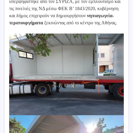
υπερψηφίστηκε από τον ΣΥΡΙΖΑ, με τον εμπλουτισμό και
τις πινελιές της ΝΔ μέσω ΦΕΚ Β’ 1843/2020, κυβέρνηση
και δήμος επιχειρούν να δημιουργήσουν
νηπιαγωγεία-
τερατουργήματα
ξεκινώντας από το κέντρο της Αθήνας.