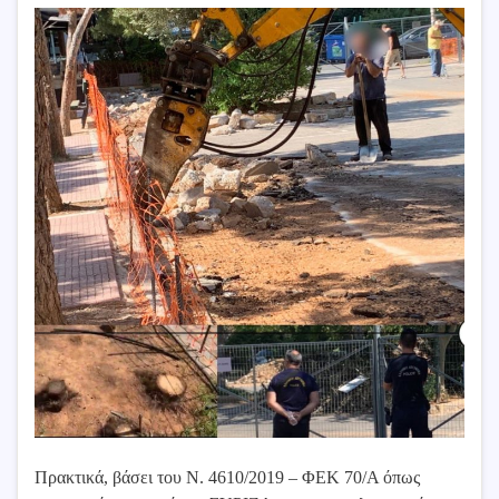
Πρακτικά, βάσει του Ν. 4610/2019 – ΦΕΚ 70/Α όπως