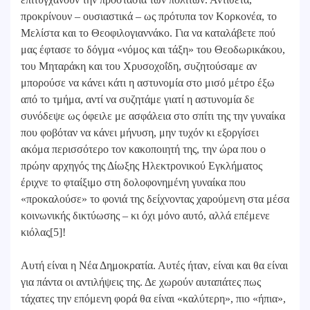
προκρίνουν – ουσιαστικά – ως πρότυπα τον Κορκονέα, το
Μελίστα και το Θεοφιλογιαννάκο. Για να καταλάβετε πού
μας έφτασε το δόγμα «νόμος και τάξη» του Θεοδωρικάκου,
του Μηταράκη και του Χρυσοχοΐδη, συζητούσαμε αν
μπορούσε να κάνει κάτι η αστυνομία στο μισό μέτρο έξω
από το τμήμα, αντί να συζητάμε γιατί η αστυνομία δε
συνόδεψε ως όφειλε με ασφάλεια στο σπίτι της την γυναίκα
που φοβόταν να κάνει μήνυση, μην τυχόν κι εξοργίσει
ακόμα περισσότερο τον κακοποιητή της, την ώρα που ο
πρώην αρχηγός της Δίωξης Ηλεκτρονικού Εγκλήματος
έριχνε το φταίξιμο στη δολοφονημένη γυναίκα που
«προκαλούσε» το φονιά της δείχνοντας χαρούμενη στα μέσα
κοινωνικής δικτύωσης – κι όχι μόνο αυτό, αλλά επέμενε
κιόλας[5]!
Αυτή είναι η Νέα Δημοκρατία. Αυτές ήταν, είναι και θα είναι
για πάντα οι αντιλήψεις της. Δε χωρούν αυταπάτες πως
τάχατες την επόμενη φορά θα είναι «καλύτερη», πιο «ήπια»,