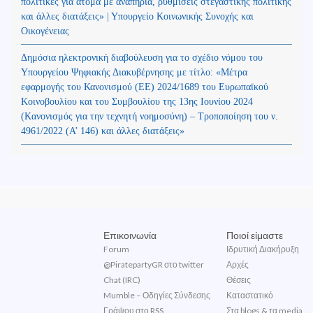
πολιτικές για άτομα με αναπηρία, ρυθμίσεις στεγαστικής πολιτικής
και άλλες διατάξεις» | Υπουργείο Κοινωνικής Συνοχής και
Οικογένειας
Δημόσια ηλεκτρονική διαβούλευση για το σχέδιο νόμου του
Υπουργείου Ψηφιακής Διακυβέρνησης με τίτλο: «Μέτρα
εφαρμογής του Κανονισμού (ΕΕ) 2024/1689 του Ευρωπαϊκού
Κοινοβουλίου και του Συμβουλίου της 13ης Ιουνίου 2024
(Kανονισμός για την τεχνητή νοημοσύνη) – Τροποποίηση του ν.
4961/2022 (Α’ 146) και άλλες διατάξεις»
Επικοινωνία
Ποιοί είμαστε
Forum
Ιδρυτική Διακήρυξη
@PiratepartyGR στο twitter
Αρχές
Chat (IRC)
Θέσεις
Mumble – Οδηγίες Σύνδεσης
Καταστατικό
Γράψου στο RSS
Στα blogs & τα media