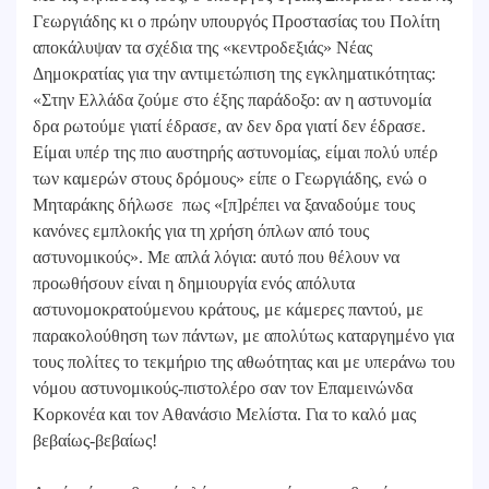
Γεωργιάδης κι ο πρώην υπουργός Προστασίας του Πολίτη
αποκάλυψαν τα σχέδια της «κεντροδεξιάς» Νέας
Δημοκρατίας για την αντιμετώπιση της εγκληματικότητας:
«Στην Ελλάδα ζούμε στο έξης παράδοξο: αν η αστυνομία
δρα ρωτούμε γιατί έδρασε, αν δεν δρα γιατί δεν έδρασε.
Είμαι υπέρ της πιο αυστηρής αστυνομίας, είμαι πολύ υπέρ
των καμερών στους δρόμους» είπε ο Γεωργιάδης, ενώ ο
Μηταράκης δήλωσε πως «[π]ρέπει να ξαναδούμε τους
κανόνες εμπλοκής για τη χρήση όπλων από τους
αστυνομικούς». Με απλά λόγια: αυτό που θέλουν να
προωθήσουν είναι η δημιουργία ενός απόλυτα
αστυνομοκρατούμενου κράτους, με κάμερες παντού, με
παρακολούθηση των πάντων, με απολύτως καταργημένο για
τους πολίτες το τεκμήριο της αθωότητας και με υπεράνω του
νόμου αστυνομικούς-πιστολέρο σαν τον Επαμεινώνδα
Κορκονέα και τον Αθανάσιο Μελίστα. Για το καλό μας
βεβαίως-βεβαίως!