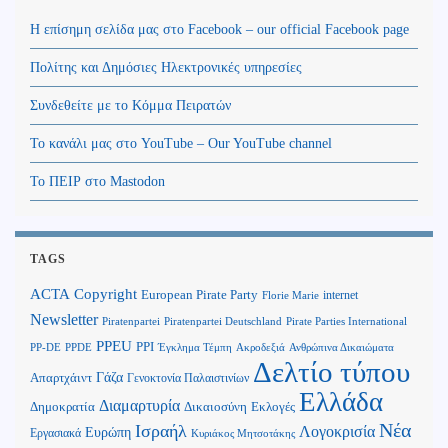
Η επίσημη σελίδα μας στο Facebook – our official Facebook page
Πολίτης και Δημόσιες Ηλεκτρονικές υπηρεσίες
Συνδεθείτε με το Κόμμα Πειρατών
Το κανάλι μας στο YouTube – Our YouTube channel
Το ΠΕΙΡ στο Mastodon
TAGS
Copyright
ACTA
European Pirate Party
internet
Florie Marie
Newsletter
Piratenpartei
Piratenpartei Deutschland
Pirate Parties International
PPEU
PPI
Ανθρώπινα Δικαιώματα
PP-DE
PPDE
Έγκλημα Τέμπη
Ακροδεξιά
Δελτίο τύπου
Γάζα
Απαρτχάιντ
Γενοκτονία Παλαιστινίων
Ελλάδα
Διαμαρτυρία
Δημοκρατία
Δικαιοσύνη
Εκλογές
Νέα
Ισραήλ
Λογοκρισία
Ευρώπη
Εργασιακά
Κυριάκος Μητσοτάκης