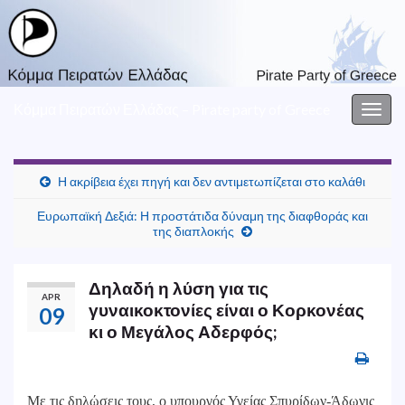
Κόμμα Πειρατών Ελλάδας – Pirate party of Greece
Togg
navig
Η ακρίβεια έχει πηγή και δεν αντιμετωπίζεται στο καλάθι
Ευρωπαϊκή Δεξιά: Η προστάτιδα δύναμη της διαφθοράς και
της διαπλοκής
Δηλαδή η λύση για τις
APR
γυναικοκτονίες είναι ο Κορκονέας
09
κι ο Μεγάλος Αδερφός;
Με τις δηλώσεις τους, ο υπουργός Υγείας Σπυρίδων-Άδωνις