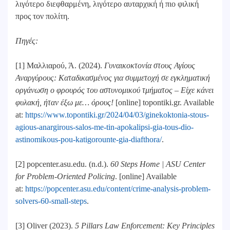
λιγότερο διεφθαρμένη, λιγότερο αυταρχική ή πιο φιλική
προς τον πολίτη.
Πηγές:
[1] Μαλλιαρού, Ά. (2024).
Γυναικοκτονία στους Αγίους
Αναργύρους: Καταδικασμένος για συμμετοχή σε εγκληματική
οργάνωση ο φρουρός του αστυνομικού τμήματος – Είχε κάνει
φυλακή, ήταν έξω με… όρους!
[online] topontiki.gr. Available
at:
https://www.topontiki.gr/2024/04/03/ginekoktonia-stous-
agious-anargirous-salos-me-tin-apokalipsi-gia-tous-dio-
astinomikous-pou-katigorounte-gia-diafthora/
.
‌[2] popcenter.asu.edu. (n.d.).
60 Steps Home | ASU Center
for Problem-Oriented Policing
. [online] Available
at:
https://popcenter.asu.edu/content/crime-analysis-problem-
solvers-60-small-steps
.
[3] Oliver (2023).
5 Pillars Law Enforcement: Key Principles