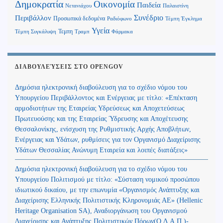
Δημοκρατία
Οικονομία
Παιδεία
Παλαιστίνη
Νετανιάχου
Περιβάλλον
Συνέδριο
Προσωπικά δεδομένα
Τέμπη Έγκλημα
Ραδιόφωνο
Υγεία
Τεμπη
Τέμπη Συγκάλυψη
Τραμπ
Φάρμακα
ΔΙΑΒΟΥΛΕΎΣΕΙΣ ΣΤΟ OPENGOV
Δημόσια ηλεκτρονική διαβούλευση για το σχέδιο νόμου του
Υπουργείου Περιβάλλοντος και Ενέργειας με τίτλο: «Επέκταση
αρμοδιοτήτων της Εταιρείας Υδρεύσεως και Αποχετεύσεως
Πρωτευούσης και της Εταιρείας Ύδρευσης και Αποχέτευσης
Θεσσαλονίκης, ενίσχυση της Ρυθμιστικής Αρχής Αποβλήτων,
Ενέργειας και Υδάτων, ρυθμίσεις για τον Οργανισμό Διαχείρισης
Υδάτων Θεσσαλίας Ανώνυμη Εταιρεία και λοιπές διατάξεις»
Δημόσια ηλεκτρονική διαβούλευση για το σχέδιο νόμου του
Υπουργείου Πολιτισμού με τίτλο: «Σύσταση νομικού προσώπου
ιδιωτικού δικαίου, με την επωνυμία «Οργανισμός Ανάπτυξης και
Διαχείρισης Ελληνικής Πολιτιστικής Κληρονομιάς ΑΕ» (Hellenic
Heritage Organisation SA), Αναδιοργάνωση του Οργανισμού
Διαχείρισης και Ανάπτυξης Πολιτιστικών Πόρων(Ο.Δ.Α.Π.)-