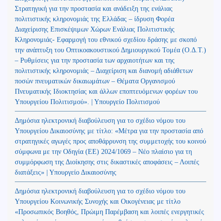
Στρατηγική για την προστασία και ανάδειξη της ενάλιας
πολιτιστικής κληρονομιάς της Ελλάδας – ίδρυση Φορέα
Διαχείρισης Επισκέψιμων Χώρων Ενάλιας Πολιτιστικής
Κληρονομιάς- Εφαρμογή του εθνικού σχεδίου δράσης με σκοπό
την ανάπτυξη του Οπτικοακουστικού Δημιουργικού Τομέα (Ο.Δ.Τ.)
– Ρυθμίσεις για την προστασία των αρχαιοτήτων και της
πολιτιστικής κληρονομιάς – Διαχείριση και διανομή αδιάθετων
ποσών πνευματικών δικαιωμάτων – Θέματα Οργανισμού
Πνευματικής Ιδιοκτησίας και άλλων εποπτευόμενων φορέων του
Υπουργείου Πολιτισμού». | Υπουργείο Πολιτισμού
Δημόσια ηλεκτρονική διαβούλευση για το σχέδιο νόμου του
Υπουργείου Δικαιοσύνης με τίτλο: «Μέτρα για την προστασία από
στρατηγικές αγωγές προς αποθάρρυνση της συμμετοχής του κοινού
σύμφωνα με την Οδηγία (ΕΕ) 2024/1069 – Νέο πλαίσιο για τη
συμμόρφωση της Διοίκησης στις δικαστικές αποφάσεις – Λοιπές
διατάξεις» | Υπουργείο Δικαιοσύνης
Δημόσια ηλεκτρονική διαβούλευση για το σχέδιο νόμου του
Υπουργείου Κοινωνικής Συνοχής και Οικογένειας με τίτλο
«Προσωπικός Βοηθός, Πρώιμη Παρέμβαση και λοιπές ενεργητικές