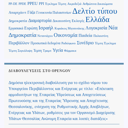
PPEU
PPI
Ανθρώπινα Δικαιώματα
PP-DE
PPDE
Έγκλημα Τέμπη
Ακροδεξιά
Δελτίο τύπου
Γάζα
Απαρτχάιντ
Γενοκτονία Παλαιστινίων
Ελλάδα
Διαμαρτυρία
Δημοκρατία
Δικαιοσύνη
Εκλογές
Νέα
Ισραήλ
Λογοκρισία
Ευρώπη
Εργασιακά
Κυριάκος Μητσοτάκης
Δημοκρατία
Οικονομία
Παιδεία
Παλαιστίνη
Νετανιάχου
Περιβάλλον
Συνέδριο
Προσωπικά δεδομένα
Τέμπη Έγκλημα
Ραδιόφωνο
Υγεία
Τεμπη
Τέμπη Συγκάλυψη
Τραμπ
Φάρμακα
ΔΙΑΒΟΥΛΕΎΣΕΙΣ ΣΤΟ OPENGOV
Δημόσια ηλεκτρονική διαβούλευση για το σχέδιο νόμου του
Υπουργείου Περιβάλλοντος και Ενέργειας με τίτλο: «Επέκταση
αρμοδιοτήτων της Εταιρείας Υδρεύσεως και Αποχετεύσεως
Πρωτευούσης και της Εταιρείας Ύδρευσης και Αποχέτευσης
Θεσσαλονίκης, ενίσχυση της Ρυθμιστικής Αρχής Αποβλήτων,
Ενέργειας και Υδάτων, ρυθμίσεις για τον Οργανισμό Διαχείρισης
Υδάτων Θεσσαλίας Ανώνυμη Εταιρεία και λοιπές διατάξεις»