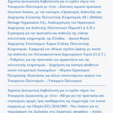
Δημόσια ηλεκτρονική διαβούλευση για το σχέδιο νόμου του
Υπουργείου Πολιτισμού με τίτλο: «Σύσταση νομικού προσώπου
ιδιωτικού δικαίου, με την επωνυμία «Οργανισμός Ανάπτυξης και
Διαχείρισης Ελληνικής Πολιτιστικής Κληρονομιάς ΑΕ» (Hellenic
Heritage Organisation SA), Αναδιοργάνωση του Οργανισμού
Διαχείρισης και Ανάπτυξης Πολιτιστικών Πόρων(Ο.Δ.Α.Π.)-
Στρατηγική για την προστασία και ανάδειξη της ενάλιας
πολιτιστικής κληρονομιάς της Ελλάδας – ίδρυση Φορέα
Διαχείρισης Επισκέψιμων Χώρων Ενάλιας Πολιτιστικής
Κληρονομιάς- Εφαρμογή του εθνικού σχεδίου δράσης με σκοπό
την ανάπτυξη του Οπτικοακουστικού Δημιουργικού Τομέα (Ο.Δ.Τ.)
– Ρυθμίσεις για την προστασία των αρχαιοτήτων και της
πολιτιστικής κληρονομιάς – Διαχείριση και διανομή αδιάθετων
ποσών πνευματικών δικαιωμάτων – Θέματα Οργανισμού
Πνευματικής Ιδιοκτησίας και άλλων εποπτευόμενων φορέων του
Υπουργείου Πολιτισμού». | Υπουργείο Πολιτισμού
Δημόσια ηλεκτρονική διαβούλευση για το σχέδιο νόμου του
Υπουργείου Δικαιοσύνης με τίτλο: «Μέτρα για την προστασία από
στρατηγικές αγωγές προς αποθάρρυνση της συμμετοχής του κοινού
σύμφωνα με την Οδηγία (ΕΕ) 2024/1069 – Νέο πλαίσιο για τη
συμμόρφωση της Διοίκησης στις δικαστικές αποφάσεις – Λοιπές