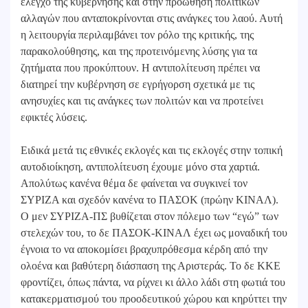
έλεγχο της κυβέρνησης και στην προώθηση πολιτικών
αλλαγών που ανταποκρίνονται στις ανάγκες του λαού. Αυτή
η λειτουργία περιλαμβάνει τον ρόλο της κριτικής, της
παρακολούθησης, και της προτεινόμενης λύσης για τα
ζητήματα που προκύπτουν. Η αντιπολίτευση πρέπει να
διατηρεί την κυβέρνηση σε εγρήγορση σχετικά με τις
ανησυχίες και τις ανάγκες των πολιτών και να προτείνει
εφικτές λύσεις.
Ειδικά μετά τις εθνικές εκλογές και τις εκλογές στην τοπική
αυτοδιοίκηση, αντιπολίτευση έχουμε μόνο στα χαρτιά.
Απολύτως κανένα θέμα δε φαίνεται να συγκινεί τον
ΣΥΡΙΖΑ και σχεδόν κανένα το ΠΑΣΟΚ (πρώην ΚΙΝΑΛ).
Ο μεν ΣΥΡΙΖΑ-ΠΣ βυθίζεται στον πόλεμο των “εγώ” των
στελεχών του, το δε ΠΑΣΟΚ-ΚΙΝΑΛ έχει ως μοναδική του
έγνοια το να αποκομίσει βραχυπρόθεσμα κέρδη από την
ολοένα και βαθύτερη διάσπαση της Αριστεράς. Το δε ΚΚΕ
φροντίζει, όπως πάντα, να ρίχνει κι άλλο λάδι στη φωτιά του
κατακερματισμού του προοδευτικού χώρου και κηρύττει την