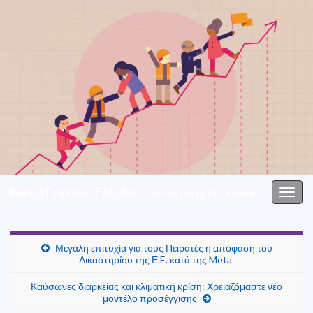
Κόμμα Πειρατών Ελλάδας – Pirate party of Greece
Togg
navig
Μεγάλη επιτυχία για τους Πειρατές η απόφαση του
Δικαστηρίου της Ε.E. κατά της Meta
Καύσωνες διαρκείας και κλιματική κρίση: Χρειαζόμαστε νέο
μοντέλο προσέγγισης