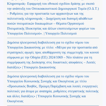
Κληρονομιάς- Εφαρμογή του εθνικού σχεδίου δράσης με σκοπό
την ανάπτυξη του Οπτικοακουστικού Δημιουργικού Τομέα (Ο.Δ.Τ.)
– Ρυθμίσεις για την προστασία των αρχαιοτήτων και της
πολιτιστικής κληρονομιάς – Διαχείριση και διανομή αδιάθετων
ποσών πνευματικών δικαιωμάτων – Θέματα Οργανισμού
Πνευματικής Ιδιοκτησίας και άλλων εποπτευόμενων φορέων του
Υπουργείου Πολιτισμού». | Υπουργείο Πολιτισμού
Δημόσια ηλεκτρονική διαβούλευση για το σχέδιο νόμου του
Υπουργείου Δικαιοσύνης με τίτλο: «Μέτρα για την προστασία από
στρατηγικές αγωγές προς αποθάρρυνση της συμμετοχής του κοινού
σύμφωνα με την Οδηγία (ΕΕ) 2024/1069 – Νέο πλαίσιο για τη
συμμόρφωση της Διοίκησης στις δικαστικές αποφάσεις – Λοιπές
διατάξεις» | Υπουργείο Δικαιοσύνης
Δημόσια ηλεκτρονική διαβούλευση για το σχέδιο νόμου του
Υπουργείου Κοινωνικής Συνοχής και Οικογένειας με τίτλο
«Προσωπικός Βοηθός, Πρώιμη Παρέμβαση και λοιπές ενεργητικές
πολιτικές για άτομα με αναπηρία, ρυθμίσεις στεγαστικής πολιτικής
και άλλες διατάξεις» | Υπουργείο Κοινωνικής Συνοχής και
Οικογένειας