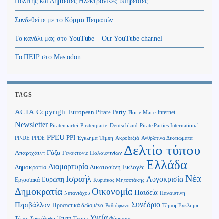
Πολίτης και Δημόσιες Ηλεκτρονικές υπηρεσίες
Συνδεθείτε με το Κόμμα Πειρατών
Το κανάλι μας στο YouTube – Our YouTube channel
Το ΠΕΙΡ στο Mastodon
TAGS
Copyright
ACTA
European Pirate Party
internet
Florie Marie
Newsletter
Piratenpartei
Piratenpartei Deutschland
Pirate Parties International
PPEU
PPI
Ανθρώπινα Δικαιώματα
PP-DE
PPDE
Έγκλημα Τέμπη
Ακροδεξιά
Δελτίο τύπου
Γάζα
Απαρτχάιντ
Γενοκτονία Παλαιστινίων
Ελλάδα
Διαμαρτυρία
Δημοκρατία
Δικαιοσύνη
Εκλογές
Νέα
Ισραήλ
Λογοκρισία
Ευρώπη
Εργασιακά
Κυριάκος Μητσοτάκης
Δημοκρατία
Οικονομία
Παιδεία
Παλαιστίνη
Νετανιάχου
Περιβάλλον
Συνέδριο
Προσωπικά δεδομένα
Τέμπη Έγκλημα
Ραδιόφωνο
Υγεία
Τεμπη
Τέμπη Συγκάλυψη
Τραμπ
Φάρμακα