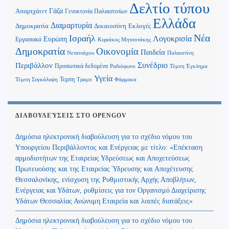
Δελτίο τύπου
Γάζα
Απαρτχάιντ
Γενοκτονία Παλαιστινίων
Ελλάδα
Διαμαρτυρία
Δημοκρατία
Δικαιοσύνη
Εκλογές
Νέα
Ισραήλ
Λογοκρισία
Ευρώπη
Εργασιακά
Κυριάκος Μητσοτάκης
Δημοκρατία
Οικονομία
Παιδεία
Παλαιστίνη
Νετανιάχου
Περιβάλλον
Συνέδριο
Προσωπικά δεδομένα
Τέμπη Έγκλημα
Ραδιόφωνο
Υγεία
Τεμπη
Τέμπη Συγκάλυψη
Τραμπ
Φάρμακα
ΔΙΑΒΟΥΛΕΎΣΕΙΣ ΣΤΟ OPENGOV
Δημόσια ηλεκτρονική διαβούλευση για το σχέδιο νόμου του
Υπουργείου Περιβάλλοντος και Ενέργειας με τίτλο: «Επέκταση
αρμοδιοτήτων της Εταιρείας Υδρεύσεως και Αποχετεύσεως
Πρωτευούσης και της Εταιρείας Ύδρευσης και Αποχέτευσης
Θεσσαλονίκης, ενίσχυση της Ρυθμιστικής Αρχής Αποβλήτων,
Ενέργειας και Υδάτων, ρυθμίσεις για τον Οργανισμό Διαχείρισης
Υδάτων Θεσσαλίας Ανώνυμη Εταιρεία και λοιπές διατάξεις»
Δημόσια ηλεκτρονική διαβούλευση για το σχέδιο νόμου του