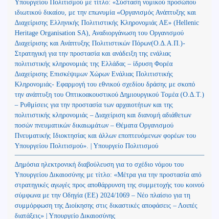
Υπουργείου Πολιτισμού με τίτλο: «Σύσταση νομικού προσώπου
ιδιωτικού δικαίου, με την επωνυμία «Οργανισμός Ανάπτυξης και
Διαχείρισης Ελληνικής Πολιτιστικής Κληρονομιάς ΑΕ» (Hellenic
Heritage Organisation SA), Αναδιοργάνωση του Οργανισμού
Διαχείρισης και Ανάπτυξης Πολιτιστικών Πόρων(Ο.Δ.Α.Π.)-
Στρατηγική για την προστασία και ανάδειξη της ενάλιας
πολιτιστικής κληρονομιάς της Ελλάδας – ίδρυση Φορέα
Διαχείρισης Επισκέψιμων Χώρων Ενάλιας Πολιτιστικής
Κληρονομιάς- Εφαρμογή του εθνικού σχεδίου δράσης με σκοπό
την ανάπτυξη του Οπτικοακουστικού Δημιουργικού Τομέα (Ο.Δ.Τ.)
– Ρυθμίσεις για την προστασία των αρχαιοτήτων και της
πολιτιστικής κληρονομιάς – Διαχείριση και διανομή αδιάθετων
ποσών πνευματικών δικαιωμάτων – Θέματα Οργανισμού
Πνευματικής Ιδιοκτησίας και άλλων εποπτευόμενων φορέων του
Υπουργείου Πολιτισμού». | Υπουργείο Πολιτισμού
Δημόσια ηλεκτρονική διαβούλευση για το σχέδιο νόμου του
Υπουργείου Δικαιοσύνης με τίτλο: «Μέτρα για την προστασία από
στρατηγικές αγωγές προς αποθάρρυνση της συμμετοχής του κοινού
σύμφωνα με την Οδηγία (ΕΕ) 2024/1069 – Νέο πλαίσιο για τη
συμμόρφωση της Διοίκησης στις δικαστικές αποφάσεις – Λοιπές
διατάξεις» | Υπουργείο Δικαιοσύνης