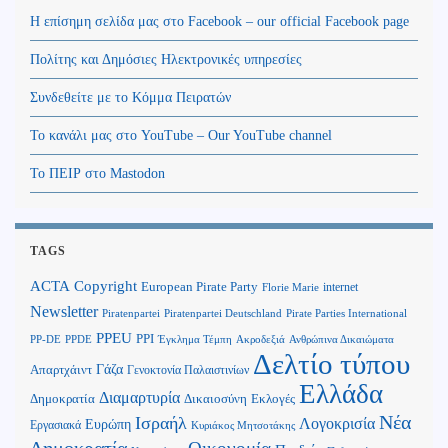
Η επίσημη σελίδα μας στο Facebook – our official Facebook page
Πολίτης και Δημόσιες Ηλεκτρονικές υπηρεσίες
Συνδεθείτε με το Κόμμα Πειρατών
Το κανάλι μας στο YouTube – Our YouTube channel
Το ΠΕΙΡ στο Mastodon
TAGS
Copyright
ACTA
European Pirate Party
internet
Florie Marie
Newsletter
Piratenpartei
Piratenpartei Deutschland
Pirate Parties International
PPEU
PPI
Ανθρώπινα Δικαιώματα
PP-DE
PPDE
Έγκλημα Τέμπη
Ακροδεξιά
Δελτίο τύπου
Γάζα
Απαρτχάιντ
Γενοκτονία Παλαιστινίων
Ελλάδα
Διαμαρτυρία
Δημοκρατία
Δικαιοσύνη
Εκλογές
Νέα
Ισραήλ
Λογοκρισία
Ευρώπη
Εργασιακά
Κυριάκος Μητσοτάκης