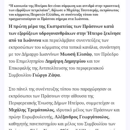
“Η κοινωνία της Ηπείρου δεν είναι σύμφωνη και αντιδρά στην προοπτική
των εξορύξεων πετρελαίου”, δήλωσε ο Μιχάλης Τσεντσερής, εκπρόσωπος
του κόμματος Πειρατών Ελλάδας, σε συνέντευξη τύπου που
πραγματοποίησαν οι Πράσινοι σήμερα στα Ιωάννινα.
Η πρώτη μέρα της Εκστρατείας των Πράσινων κατά
των εξορύξεων υδρογονανθράκων στην Ήπειρο ξεκίνησε
από τα Ιωάννινα
και περιελάμβανε συνεντεύξεις των
εκπροσώπων του κόμματος στα τοπικά κανάλια, συνάντηση
με τον Δήμαρχο Ιωαννίνων
Μωυσή Ελισάφ
, τον Πρόεδρο
του Επιμελητηρίου
Δημήτρη Δημητρίου
και τον
Επικεφαλής της Αντιπολίτευσης του περιφερειακού
Συμβουλίου
Γιώργο Ζάψα
.
Στο πάνελ της συνέντευξης τύπου που παραχώρησαν οι
εκπρόσωποι των Πράσινων στην αίθουσα της
Περιφερειακής Ένωσης Δήμων Ηπείρου, συμμετείχαν οι
Μιχάλης Τρεμόπουλος
, ιδρυτικό μέλος των Πράσινων και
πρώην Ευρωβουλευτής,
Αλέξανδρος Γεωργόπουλος
,
καθηγητής πανεπιστημίου και μέλος του Συμβουλίου των