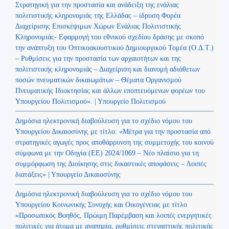
Στρατηγική για την προστασία και ανάδειξη της ενάλιας
πολιτιστικής κληρονομιάς της Ελλάδας – ίδρυση Φορέα
Διαχείρισης Επισκέψιμων Χώρων Ενάλιας Πολιτιστικής
Κληρονομιάς- Εφαρμογή του εθνικού σχεδίου δράσης με σκοπό
την ανάπτυξη του Οπτικοακουστικού Δημιουργικού Τομέα (Ο.Δ.Τ.)
– Ρυθμίσεις για την προστασία των αρχαιοτήτων και της
πολιτιστικής κληρονομιάς – Διαχείριση και διανομή αδιάθετων
ποσών πνευματικών δικαιωμάτων – Θέματα Οργανισμού
Πνευματικής Ιδιοκτησίας και άλλων εποπτευόμενων φορέων του
Υπουργείου Πολιτισμού». | Υπουργείο Πολιτισμού
Δημόσια ηλεκτρονική διαβούλευση για το σχέδιο νόμου του
Υπουργείου Δικαιοσύνης με τίτλο: «Μέτρα για την προστασία από
στρατηγικές αγωγές προς αποθάρρυνση της συμμετοχής του κοινού
σύμφωνα με την Οδηγία (ΕΕ) 2024/1069 – Νέο πλαίσιο για τη
συμμόρφωση της Διοίκησης στις δικαστικές αποφάσεις – Λοιπές
διατάξεις» | Υπουργείο Δικαιοσύνης
Δημόσια ηλεκτρονική διαβούλευση για το σχέδιο νόμου του
Υπουργείου Κοινωνικής Συνοχής και Οικογένειας με τίτλο
«Προσωπικός Βοηθός, Πρώιμη Παρέμβαση και λοιπές ενεργητικές
πολιτικές για άτομα με αναπηρία, ρυθμίσεις στεγαστικής πολιτικής