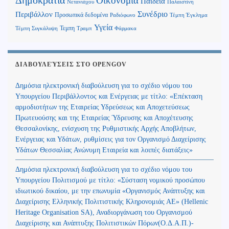
Δημοκρατία
Οικονομία
Παιδεία
Παλαιστίνη
Νετανιάχου
Περιβάλλον
Συνέδριο
Προσωπικά δεδομένα
Τέμπη Έγκλημα
Ραδιόφωνο
Υγεία
Τεμπη
Τέμπη Συγκάλυψη
Τραμπ
Φάρμακα
ΔΙΑΒΟΥΛΕΎΣΕΙΣ ΣΤΟ OPENGOV
Δημόσια ηλεκτρονική διαβούλευση για το σχέδιο νόμου του
Υπουργείου Περιβάλλοντος και Ενέργειας με τίτλο: «Επέκταση
αρμοδιοτήτων της Εταιρείας Υδρεύσεως και Αποχετεύσεως
Πρωτευούσης και της Εταιρείας Ύδρευσης και Αποχέτευσης
Θεσσαλονίκης, ενίσχυση της Ρυθμιστικής Αρχής Αποβλήτων,
Ενέργειας και Υδάτων, ρυθμίσεις για τον Οργανισμό Διαχείρισης
Υδάτων Θεσσαλίας Ανώνυμη Εταιρεία και λοιπές διατάξεις»
Δημόσια ηλεκτρονική διαβούλευση για το σχέδιο νόμου του
Υπουργείου Πολιτισμού με τίτλο: «Σύσταση νομικού προσώπου
ιδιωτικού δικαίου, με την επωνυμία «Οργανισμός Ανάπτυξης και
Διαχείρισης Ελληνικής Πολιτιστικής Κληρονομιάς ΑΕ» (Hellenic
Heritage Organisation SA), Αναδιοργάνωση του Οργανισμού
Διαχείρισης και Ανάπτυξης Πολιτιστικών Πόρων(Ο.Δ.Α.Π.)-