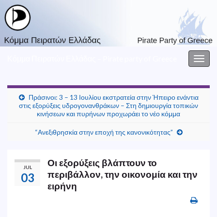
Κόμμα Πειρατών Ελλάδας – Pirate party of Greece
Togg
navig
Πράσινοι: 3 – 13 Ιουλίου εκστρατεία στην Ήπειρο ενάντια
στις εξορύξεις υδρογονανθράκων – Στη δημιουργία τοπικών
κινήσεων και πυρήνων προχωράει το νέο κόμμα
“Ανεξιθρησκία στην εποχή της κανονικότητας”
Οι εξορύξεις βλάπτουν το
JUL
περιβάλλον, την οικονομία και την
03
ειρήνη