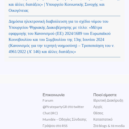
και άλλες διατάξεις» | Υπουργείο Κοινωνικής Συνοχής και
Οικογένειας
Δημόσια ηλεκτρονική διαβούλευση για το σχέδιο νόμου του
Υπουργείου Ψηφιακής Διακυβέρνησης με τίτλο: «Μέτρα
εφαρμογής του Κανονισμού (ΕΕ) 2024/1689 του Ευρωπαϊκού
Κοινοβουλίου και του Συμβουλίου της 13ης Ιουνίου 2024
(Kανονισμός για την τεχνητή νοημοσύνη) – Τροποποίηση του ν.
4961/2022 (Α’ 146) και άλλες διατάξεις»
Επικοινωνία
Ποιοί είμαστε
Forum
Ιδρυτική Διακήρυξη
@PiratepartyGR στο twitter
Αρχές
Chat (IRC)
Θέσεις
Mumble – Οδηγίες Σύνδεσης
Καταστατικό
Γράψου στο RSS
Στα blogs & τα media