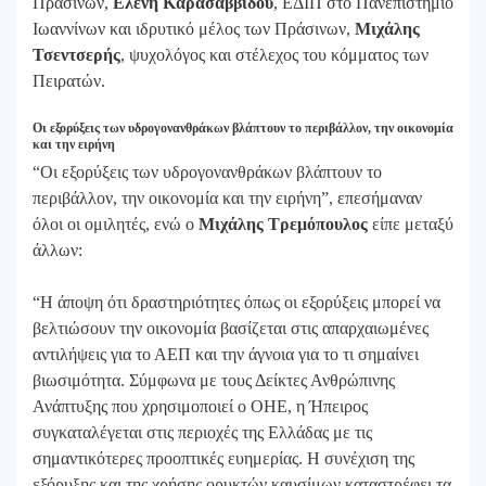
Πράσινων,
Ελένη Καρασαββίδου
, ΕΔΙΠ στο Πανεπιστήμιο
Ιωαννίνων και ιδρυτικό μέλος των Πράσινων,
Μιχάλης
Τσεντσερής
, ψυχολόγος και στέλεχος του κόμματος των
Πειρατών.
Οι εξορύξεις των υδρογονανθράκων βλάπτουν το περιβάλλον, την οικονομία
και την ειρήνη
“Οι εξορύξεις των υδρογονανθράκων βλάπτουν το
περιβάλλον, την οικονομία και την ειρήνη”, επεσήμαναν
όλοι οι ομιλητές, ενώ ο
Μιχάλης Τρεμόπουλος
είπε μεταξύ
άλλων:
“Η άποψη ότι δραστηριότητες όπως οι εξορύξεις μπορεί να
βελτιώσουν την οικονομία βασίζεται στις απαρχαιωμένες
αντιλήψεις για το ΑΕΠ και την άγνοια για το τι σημαίνει
βιωσιμότητα. Σύμφωνα με τους Δείκτες Ανθρώπινης
Ανάπτυξης που χρησιμοποιεί ο ΟΗΕ, η Ήπειρος
συγκαταλέγεται στις περιοχές της Ελλάδας με τις
σημαντικότερες προοπτικές ευημερίας. Η συνέχιση της
εξόρυξης και της χρήσης ορυκτών καυσίμων καταστρέφει τα