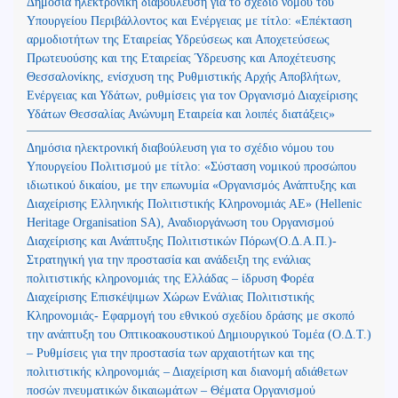
Δημόσια ηλεκτρονική διαβούλευση για το σχέδιο νόμου του
Υπουργείου Περιβάλλοντος και Ενέργειας με τίτλο: «Επέκταση
αρμοδιοτήτων της Εταιρείας Υδρεύσεως και Αποχετεύσεως
Πρωτευούσης και της Εταιρείας Ύδρευσης και Αποχέτευσης
Θεσσαλονίκης, ενίσχυση της Ρυθμιστικής Αρχής Αποβλήτων,
Ενέργειας και Υδάτων, ρυθμίσεις για τον Οργανισμό Διαχείρισης
Υδάτων Θεσσαλίας Ανώνυμη Εταιρεία και λοιπές διατάξεις»
Δημόσια ηλεκτρονική διαβούλευση για το σχέδιο νόμου του
Υπουργείου Πολιτισμού με τίτλο: «Σύσταση νομικού προσώπου
ιδιωτικού δικαίου, με την επωνυμία «Οργανισμός Ανάπτυξης και
Διαχείρισης Ελληνικής Πολιτιστικής Κληρονομιάς ΑΕ» (Hellenic
Heritage Organisation SA), Αναδιοργάνωση του Οργανισμού
Διαχείρισης και Ανάπτυξης Πολιτιστικών Πόρων(Ο.Δ.Α.Π.)-
Στρατηγική για την προστασία και ανάδειξη της ενάλιας
πολιτιστικής κληρονομιάς της Ελλάδας – ίδρυση Φορέα
Διαχείρισης Επισκέψιμων Χώρων Ενάλιας Πολιτιστικής
Κληρονομιάς- Εφαρμογή του εθνικού σχεδίου δράσης με σκοπό
την ανάπτυξη του Οπτικοακουστικού Δημιουργικού Τομέα (Ο.Δ.Τ.)
– Ρυθμίσεις για την προστασία των αρχαιοτήτων και της
πολιτιστικής κληρονομιάς – Διαχείριση και διανομή αδιάθετων
ποσών πνευματικών δικαιωμάτων – Θέματα Οργανισμού