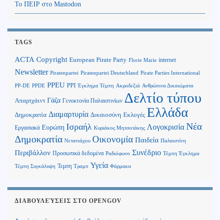
Το ΠΕΙΡ στο Mastodon
TAGS
Copyright
ACTA
European Pirate Party
internet
Florie Marie
Newsletter
Piratenpartei
Piratenpartei Deutschland
Pirate Parties International
PPEU
PPI
Ανθρώπινα Δικαιώματα
PP-DE
PPDE
Έγκλημα Τέμπη
Ακροδεξιά
Δελτίο τύπου
Γάζα
Απαρτχάιντ
Γενοκτονία Παλαιστινίων
Ελλάδα
Διαμαρτυρία
Δημοκρατία
Δικαιοσύνη
Εκλογές
Νέα
Ισραήλ
Λογοκρισία
Ευρώπη
Εργασιακά
Κυριάκος Μητσοτάκης
Δημοκρατία
Οικονομία
Παιδεία
Παλαιστίνη
Νετανιάχου
Περιβάλλον
Συνέδριο
Προσωπικά δεδομένα
Τέμπη Έγκλημα
Ραδιόφωνο
Υγεία
Τεμπη
Τέμπη Συγκάλυψη
Τραμπ
Φάρμακα
ΔΙΑΒΟΥΛΕΎΣΕΙΣ ΣΤΟ OPENGOV