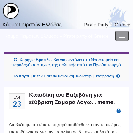
Κόμμα Πειρατών Ελλάδας – Pirate party of Greece
Togg
navig
Χορηγία Εφοπλιστών για σεντόνια στα Νοσοκομεία και
παραδοχή αποτυχίας της πολιτικής από τον Πρωθυπουργό.
Το πάρτυ με την Παιδεία και οι χαμένοι στην μετάφραση
Καταδίκη του Βαξεβάνη για
JAN
εξύβριση Σαμαρά λόγω… meme.
23
Διαβάζουμε ότι ιδιαίτερη χαρά αισθάνθηκε ο αντιπρόεδρος
της κυβέρνησης για την καταδίκη σε 5 μήνες φυλακή του