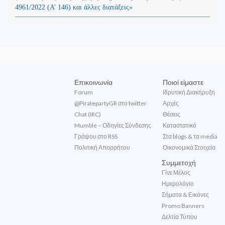
4961/2022 (Α’ 146) και άλλες διατάξεις»
Επικοινωνία
Ποιοί είμαστε
Forum
Ιδρυτική Διακήρυξη
@PiratepartyGR στο twitter
Αρχές
Chat (IRC)
Θέσεις
Mumble – Οδηγίες Σύνδεσης
Καταστατικό
Γράψου στο RSS
Στα blogs & τα media
Πολιτική Απορρήτου
Οικονομικά Στοιχεία
Συμμετοχή
Γίνε Μέλος
Ημερολόγιο
Σήματα & Εικόνες
Promo Banners
Δελτία Τύπου