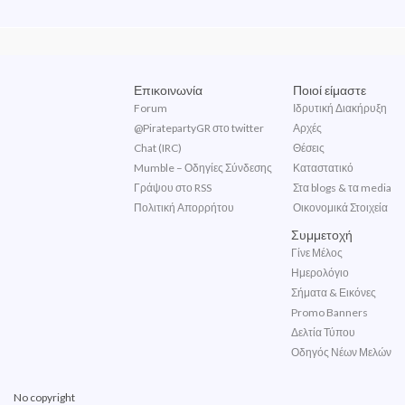
Επικοινωνία
Ποιοί είμαστε
Forum
Ιδρυτική Διακήρυξη
@PiratepartyGR στο twitter
Αρχές
Chat (IRC)
Θέσεις
Mumble – Οδηγίες Σύνδεσης
Καταστατικό
Γράψου στο RSS
Στα blogs & τα media
Πολιτική Απορρήτου
Οικονομικά Στοιχεία
Συμμετοχή
Γίνε Μέλος
Ημερολόγιο
Σήματα & Εικόνες
Promo Banners
Δελτία Τύπου
Οδηγός Νέων Μελών
No copyright