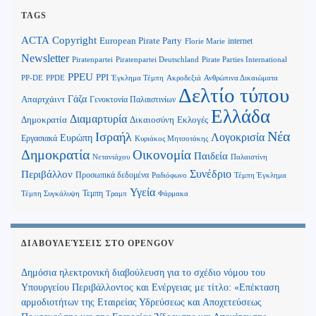
TAGS
Copyright
ACTA
European Pirate Party
internet
Florie Marie
Newsletter
Piratenpartei
Piratenpartei Deutschland
Pirate Parties International
PPEU
PPI
Ανθρώπινα Δικαιώματα
PP-DE
PPDE
Έγκλημα Τέμπη
Ακροδεξιά
Δελτίο τύπου
Γάζα
Απαρτχάιντ
Γενοκτονία Παλαιστινίων
Ελλάδα
Διαμαρτυρία
Δημοκρατία
Δικαιοσύνη
Εκλογές
Νέα
Ισραήλ
Λογοκρισία
Ευρώπη
Εργασιακά
Κυριάκος Μητσοτάκης
Δημοκρατία
Οικονομία
Παιδεία
Παλαιστίνη
Νετανιάχου
Περιβάλλον
Συνέδριο
Προσωπικά δεδομένα
Τέμπη Έγκλημα
Ραδιόφωνο
Υγεία
Τεμπη
Τέμπη Συγκάλυψη
Τραμπ
Φάρμακα
ΔΙΑΒΟΥΛΕΎΣΕΙΣ ΣΤΟ OPENGOV
Δημόσια ηλεκτρονική διαβούλευση για το σχέδιο νόμου του
Υπουργείου Περιβάλλοντος και Ενέργειας με τίτλο: «Επέκταση
αρμοδιοτήτων της Εταιρείας Υδρεύσεως και Αποχετεύσεως