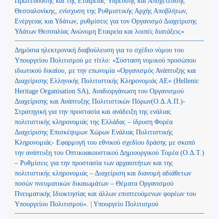
Πρωτευούσης και της Εταιρείας Ύδρευσης και Αποχέτευσης
Θεσσαλονίκης, ενίσχυση της Ρυθμιστικής Αρχής Αποβλήτων,
Ενέργειας και Υδάτων, ρυθμίσεις για τον Οργανισμό Διαχείρισης
Υδάτων Θεσσαλίας Ανώνυμη Εταιρεία και λοιπές διατάξεις»
Δημόσια ηλεκτρονική διαβούλευση για το σχέδιο νόμου του
Υπουργείου Πολιτισμού με τίτλο: «Σύσταση νομικού προσώπου
ιδιωτικού δικαίου, με την επωνυμία «Οργανισμός Ανάπτυξης και
Διαχείρισης Ελληνικής Πολιτιστικής Κληρονομιάς ΑΕ» (Hellenic
Heritage Organisation SA), Αναδιοργάνωση του Οργανισμού
Διαχείρισης και Ανάπτυξης Πολιτιστικών Πόρων(Ο.Δ.Α.Π.)-
Στρατηγική για την προστασία και ανάδειξη της ενάλιας
πολιτιστικής κληρονομιάς της Ελλάδας – ίδρυση Φορέα
Διαχείρισης Επισκέψιμων Χώρων Ενάλιας Πολιτιστικής
Κληρονομιάς- Εφαρμογή του εθνικού σχεδίου δράσης με σκοπό
την ανάπτυξη του Οπτικοακουστικού Δημιουργικού Τομέα (Ο.Δ.Τ.)
– Ρυθμίσεις για την προστασία των αρχαιοτήτων και της
πολιτιστικής κληρονομιάς – Διαχείριση και διανομή αδιάθετων
ποσών πνευματικών δικαιωμάτων – Θέματα Οργανισμού
Πνευματικής Ιδιοκτησίας και άλλων εποπτευόμενων φορέων του
Υπουργείου Πολιτισμού». | Υπουργείο Πολιτισμού