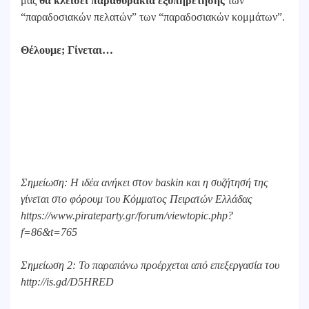
μας
θα κλείσει παραθυράκια εξυπηρέτησης
των
“παραδοσιακών πελατών” των “παραδοσιακών κομμάτων”.
Θέλουμε; Γίνεται…
Σημείωση: Η ιδέα ανήκει στον baskin και η συζήτησή της
γίνεται στο φόρουμ του Κόμματος Πειρατών Ελλάδας
https://www.pirateparty.gr/forum/viewtopic.php?
f=86&t=765
Σημείωση 2: Το παραπάνω προέρχεται από επεξεργασία του
http://is.gd/D5HRED