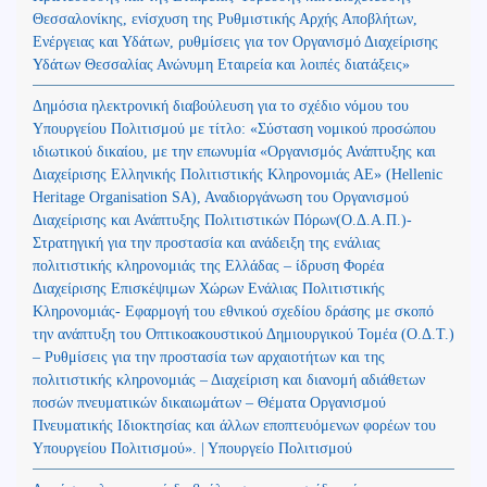
Θεσσαλονίκης, ενίσχυση της Ρυθμιστικής Αρχής Αποβλήτων,
Ενέργειας και Υδάτων, ρυθμίσεις για τον Οργανισμό Διαχείρισης
Υδάτων Θεσσαλίας Ανώνυμη Εταιρεία και λοιπές διατάξεις»
Δημόσια ηλεκτρονική διαβούλευση για το σχέδιο νόμου του
Υπουργείου Πολιτισμού με τίτλο: «Σύσταση νομικού προσώπου
ιδιωτικού δικαίου, με την επωνυμία «Οργανισμός Ανάπτυξης και
Διαχείρισης Ελληνικής Πολιτιστικής Κληρονομιάς ΑΕ» (Hellenic
Heritage Organisation SA), Αναδιοργάνωση του Οργανισμού
Διαχείρισης και Ανάπτυξης Πολιτιστικών Πόρων(Ο.Δ.Α.Π.)-
Στρατηγική για την προστασία και ανάδειξη της ενάλιας
πολιτιστικής κληρονομιάς της Ελλάδας – ίδρυση Φορέα
Διαχείρισης Επισκέψιμων Χώρων Ενάλιας Πολιτιστικής
Κληρονομιάς- Εφαρμογή του εθνικού σχεδίου δράσης με σκοπό
την ανάπτυξη του Οπτικοακουστικού Δημιουργικού Τομέα (Ο.Δ.Τ.)
– Ρυθμίσεις για την προστασία των αρχαιοτήτων και της
πολιτιστικής κληρονομιάς – Διαχείριση και διανομή αδιάθετων
ποσών πνευματικών δικαιωμάτων – Θέματα Οργανισμού
Πνευματικής Ιδιοκτησίας και άλλων εποπτευόμενων φορέων του
Υπουργείου Πολιτισμού». | Υπουργείο Πολιτισμού