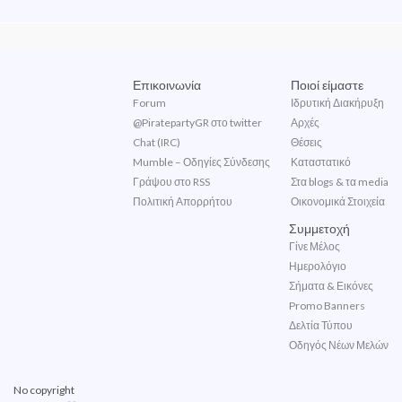
Επικοινωνία
Ποιοί είμαστε
Forum
Ιδρυτική Διακήρυξη
@PiratepartyGR στο twitter
Αρχές
Chat (IRC)
Θέσεις
Mumble – Οδηγίες Σύνδεσης
Καταστατικό
Γράψου στο RSS
Στα blogs & τα media
Πολιτική Απορρήτου
Οικονομικά Στοιχεία
Συμμετοχή
Γίνε Μέλος
Ημερολόγιο
Σήματα & Εικόνες
Promo Banners
Δελτία Τύπου
Οδηγός Νέων Μελών
No copyright