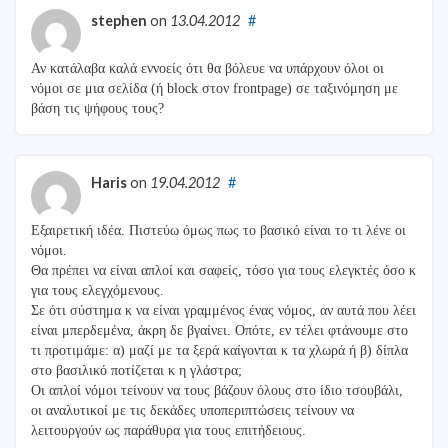
stephen
on
13.04.2012
#
Αν κατάλαβα καλά εννοείς ότι θα βόλευε να υπάρχουν όλοι οι
νόμοι σε μια σελίδα (ή block στον frontpage) σε ταξινόμηση με
βάση τις ψήφους τους?
Haris
on
19.04.2012
#
Εξαιρετική ιδέα. Πιστεύω όμως πως το βασικό είναι το τι λένε οι
νόμοι.
Θα πρέπει να είναι απλοί και σαφείς, τόσο για τους ελεγκτές όσο κ
για τους ελεγχόμενους.
Σε ότι σύστημα κ να είναι γραμμένος ένας νόμος, αν αυτά που λέει
είναι μπερδεμένα, άκρη δε βγαίνει. Οπότε, εν τέλει φτάνουμε στο
τι προτιμάμε: α) μαζί με τα ξερά καίγονται κ τα χλωρά ή β) δίπλα
στο βασιλικό ποτίζεται κ η γλάστρα;
Οι απλοί νόμοι τείνουν να τους βάζουν όλους στο ίδιο τσουβάλι,
οι αναλυτικοί με τις δεκάδες υποπεριπτώσεις τείνουν να
λειτουργούν ως παράθυρα για τους επιτήδειους.