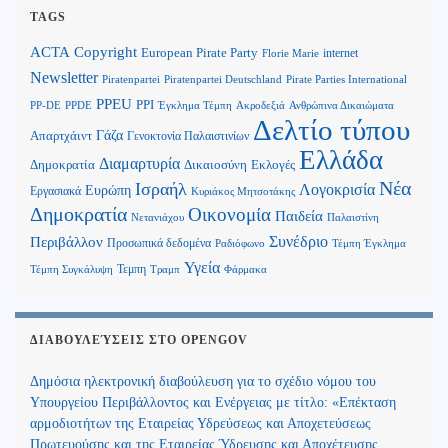
TAGS
Copyright
ACTA
European Pirate Party
internet
Florie Marie
Newsletter
Piratenpartei
Piratenpartei Deutschland
Pirate Parties International
PPEU
PPI
Ανθρώπινα Δικαιώματα
PP-DE
PPDE
Έγκλημα Τέμπη
Ακροδεξιά
Δελτίο τύπου
Γάζα
Απαρτχάιντ
Γενοκτονία Παλαιστινίων
Ελλάδα
Διαμαρτυρία
Δημοκρατία
Δικαιοσύνη
Εκλογές
Νέα
Ισραήλ
Λογοκρισία
Ευρώπη
Εργασιακά
Κυριάκος Μητσοτάκης
Δημοκρατία
Οικονομία
Παιδεία
Παλαιστίνη
Νετανιάχου
Περιβάλλον
Συνέδριο
Προσωπικά δεδομένα
Τέμπη Έγκλημα
Ραδιόφωνο
Υγεία
Τεμπη
Τέμπη Συγκάλυψη
Τραμπ
Φάρμακα
ΔΙΑΒΟΥΛΕΎΣΕΙΣ ΣΤΟ OPENGOV
Δημόσια ηλεκτρονική διαβούλευση για το σχέδιο νόμου του
Υπουργείου Περιβάλλοντος και Ενέργειας με τίτλο: «Επέκταση
αρμοδιοτήτων της Εταιρείας Υδρεύσεως και Αποχετεύσεως
Πρωτευούσης και της Εταιρείας Ύδρευσης και Αποχέτευσης