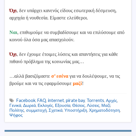
Όχι
, δεν υπάρχει κανενός είδους εσωτερική δέσμευση,
αρχηγία ή νουθεσία. Είμαστε ελεύθεροι.
Ναι
, επιθυμούμε να συμβαδίσουμε και να επιλύσουμε από
κοινού όλα όσα μας απασχολούν.
Όχι
, δεν έχουμε έτοιμες λύσεις και απαντήσεις για κάθε
πιθανό πρόβλημα της κοινωνίας μας…
…αλλά βασιζόμαστε
σ’ εσένα
για να δουλέψουμε, να τις
βρούμε και να τις εφαρμόσουμε
μαζί
!
Facebook
,
FAQ
,
internet
,
pirate bay
,
Torrents
,
Αρχές
,
Γενικά
,
Δωρεά
,
Εκλογές
,
Εξουσία
,
Θέσεις
,
Λύσεις
,
Μαζί
,
Πολίτης
,
συμμετοχή
,
Σχετικά
,
Υποστήριξη
,
Χρηματοδότηση
,
Ψήφος