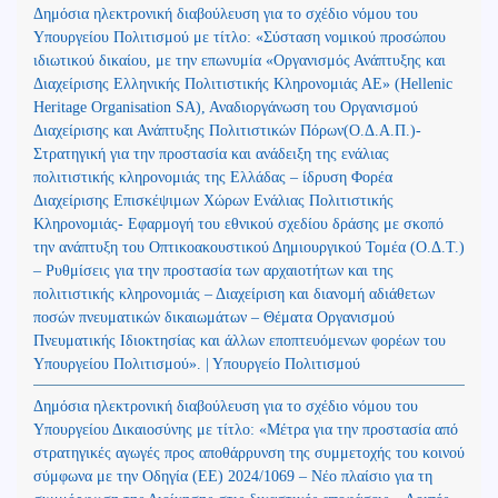
Δημόσια ηλεκτρονική διαβούλευση για το σχέδιο νόμου του
Υπουργείου Πολιτισμού με τίτλο: «Σύσταση νομικού προσώπου
ιδιωτικού δικαίου, με την επωνυμία «Οργανισμός Ανάπτυξης και
Διαχείρισης Ελληνικής Πολιτιστικής Κληρονομιάς ΑΕ» (Hellenic
Heritage Organisation SA), Αναδιοργάνωση του Οργανισμού
Διαχείρισης και Ανάπτυξης Πολιτιστικών Πόρων(Ο.Δ.Α.Π.)-
Στρατηγική για την προστασία και ανάδειξη της ενάλιας
πολιτιστικής κληρονομιάς της Ελλάδας – ίδρυση Φορέα
Διαχείρισης Επισκέψιμων Χώρων Ενάλιας Πολιτιστικής
Κληρονομιάς- Εφαρμογή του εθνικού σχεδίου δράσης με σκοπό
την ανάπτυξη του Οπτικοακουστικού Δημιουργικού Τομέα (Ο.Δ.Τ.)
– Ρυθμίσεις για την προστασία των αρχαιοτήτων και της
πολιτιστικής κληρονομιάς – Διαχείριση και διανομή αδιάθετων
ποσών πνευματικών δικαιωμάτων – Θέματα Οργανισμού
Πνευματικής Ιδιοκτησίας και άλλων εποπτευόμενων φορέων του
Υπουργείου Πολιτισμού». | Υπουργείο Πολιτισμού
Δημόσια ηλεκτρονική διαβούλευση για το σχέδιο νόμου του
Υπουργείου Δικαιοσύνης με τίτλο: «Μέτρα για την προστασία από
στρατηγικές αγωγές προς αποθάρρυνση της συμμετοχής του κοινού
σύμφωνα με την Οδηγία (ΕΕ) 2024/1069 – Νέο πλαίσιο για τη