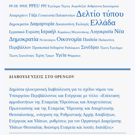
PPEU
PPI
Ανθρώπινα Δικαιώματα
PP-DE
PPDE
Έγκλημα Τέμπη
Ακροδεξιά
Δελτίο τύπου
Γάζα
Απαρτχάιντ
Γενοκτονία Παλαιστινίων
Ελλάδα
Διαμαρτυρία
Δημοκρατία
Δικαιοσύνη
Εκλογές
Νέα
Ισραήλ
Λογοκρισία
Ευρώπη
Εργασιακά
Κυριάκος Μητσοτάκης
Δημοκρατία
Οικονομία
Παιδεία
Παλαιστίνη
Νετανιάχου
Περιβάλλον
Συνέδριο
Προσωπικά δεδομένα
Τέμπη Έγκλημα
Ραδιόφωνο
Υγεία
Τεμπη
Τέμπη Συγκάλυψη
Τραμπ
Φάρμακα
ΔΙΑΒΟΥΛΕΎΣΕΙΣ ΣΤΟ OPENGOV
Δημόσια ηλεκτρονική διαβούλευση για το σχέδιο νόμου του
Υπουργείου Περιβάλλοντος και Ενέργειας με τίτλο: «Επέκταση
αρμοδιοτήτων της Εταιρείας Υδρεύσεως και Αποχετεύσεως
Πρωτευούσης και της Εταιρείας Ύδρευσης και Αποχέτευσης
Θεσσαλονίκης, ενίσχυση της Ρυθμιστικής Αρχής Αποβλήτων,
Ενέργειας και Υδάτων, ρυθμίσεις για τον Οργανισμό Διαχείρισης
Υδάτων Θεσσαλίας Ανώνυμη Εταιρεία και λοιπές διατάξεις»