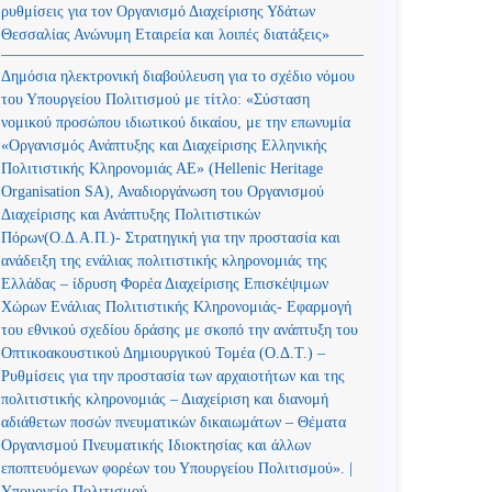
ρυθμίσεις για τον Οργανισμό Διαχείρισης Υδάτων
Θεσσαλίας Ανώνυμη Εταιρεία και λοιπές διατάξεις»
Δημόσια ηλεκτρονική διαβούλευση για το σχέδιο νόμου
του Υπουργείου Πολιτισμού με τίτλο: «Σύσταση
νομικού προσώπου ιδιωτικού δικαίου, με την επωνυμία
«Οργανισμός Ανάπτυξης και Διαχείρισης Ελληνικής
Πολιτιστικής Κληρονομιάς ΑΕ» (Hellenic Heritage
Organisation SA), Αναδιοργάνωση του Οργανισμού
Διαχείρισης και Ανάπτυξης Πολιτιστικών
Πόρων(Ο.Δ.Α.Π.)- Στρατηγική για την προστασία και
ανάδειξη της ενάλιας πολιτιστικής κληρονομιάς της
Ελλάδας – ίδρυση Φορέα Διαχείρισης Επισκέψιμων
Χώρων Ενάλιας Πολιτιστικής Κληρονομιάς- Εφαρμογή
του εθνικού σχεδίου δράσης με σκοπό την ανάπτυξη του
Οπτικοακουστικού Δημιουργικού Τομέα (Ο.Δ.Τ.) –
Ρυθμίσεις για την προστασία των αρχαιοτήτων και της
πολιτιστικής κληρονομιάς – Διαχείριση και διανομή
αδιάθετων ποσών πνευματικών δικαιωμάτων – Θέματα
Οργανισμού Πνευματικής Ιδιοκτησίας και άλλων
εποπτευόμενων φορέων του Υπουργείου Πολιτισμού». |
Υπουργείο Πολιτισμού