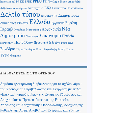
PPEU
PPI
International
PP-DE
PPDE
Έγκλημα Τέμπη
Ακροδεξιά
Γάζα
Απαρτχάιντ
Γενοκτονία Παλαιστινίων
Ανθρώπινα Δικαιώματα
Δελτίο τύπου
Διαμαρτυρία
Δημοκρατία
Ελλάδα
Ευρώπη
Δικαιοσύνη
Εκλογές
Εργασιακά
Νέα
Ισραήλ
Λογοκρισία
Κυριάκος Μητσοτάκης
Δημοκρατία
Οικονομία
Παιδεία
Νετανιάχου
Περιβάλλον
Προσωπικά δεδομένα
Παλαιστίνη
Ραδιόφωνο
Συνέδριο
Τεμπη
Τέμπη Έγκλημα
Τέμπη Συγκάλυψη
Τραμπ
Υγεία
Φάρμακα
ΔΙΑΒΟΥΛΕΎΣΕΙΣ ΣΤΟ OPENGOV
Δημόσια ηλεκτρονική διαβούλευση για το σχέδιο νόμου
του Υπουργείου Περιβάλλοντος και Ενέργειας με τίτλο:
«Επέκταση αρμοδιοτήτων της Εταιρείας Υδρεύσεως και
Αποχετεύσεως Πρωτευούσης και της Εταιρείας
Ύδρευσης και Αποχέτευσης Θεσσαλονίκης, ενίσχυση της
Ρυθμιστικής Αρχής Αποβλήτων, Ενέργειας και Υδάτων,