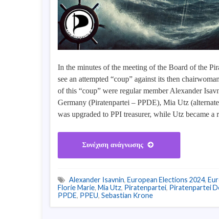
In the minutes of the meeting of the Board of the Pi
see an attempted “coup” against its then chairwoma
of this “coup” were regular member Alexander Isavn
Germany (Piratenpartei – PPDE), Mia Utz (alternat
was upgraded to PPI treasurer, while Utz became a 
Συνέχιση ανάγνωσης
Alexander Isavnin
,
European Elections 2024
,
Eur
Florie Marie
,
Mia Utz
,
Piratenpartei
,
Piratenpartei D
PPDE
,
PPEU
,
Sebastian Krone