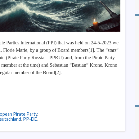
rate Parties International (PPI) that was held on 24-5-2023 we
n, Florie Marie, by a group of Board members[1]. The “stars”
in (Pirate Party Russia – PPRU) and, from the Pirate Party
e member at the time) and Sebastian “Bastian” Krone. Krone
regular member of the Board[2].
opean Pirate Party
,
eutschland
,
PP-DE
,