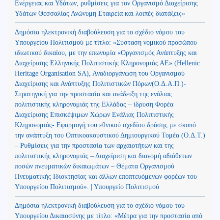
Ενέργειας και Υδάτων, ρυθμίσεις για τον Οργανισμό Διαχείρισης
Υδάτων Θεσσαλίας Ανώνυμη Εταιρεία και λοιπές διατάξεις»
Δημόσια ηλεκτρονική διαβούλευση για το σχέδιο νόμου του
Υπουργείου Πολιτισμού με τίτλο: «Σύσταση νομικού προσώπου
ιδιωτικού δικαίου, με την επωνυμία «Οργανισμός Ανάπτυξης και
Διαχείρισης Ελληνικής Πολιτιστικής Κληρονομιάς ΑΕ» (Hellenic
Heritage Organisation SA), Αναδιοργάνωση του Οργανισμού
Διαχείρισης και Ανάπτυξης Πολιτιστικών Πόρων(Ο.Δ.Α.Π.)-
Στρατηγική για την προστασία και ανάδειξη της ενάλιας
πολιτιστικής κληρονομιάς της Ελλάδας – ίδρυση Φορέα
Διαχείρισης Επισκέψιμων Χώρων Ενάλιας Πολιτιστικής
Κληρονομιάς- Εφαρμογή του εθνικού σχεδίου δράσης με σκοπό
την ανάπτυξη του Οπτικοακουστικού Δημιουργικού Τομέα (Ο.Δ.Τ.)
– Ρυθμίσεις για την προστασία των αρχαιοτήτων και της
πολιτιστικής κληρονομιάς – Διαχείριση και διανομή αδιάθετων
ποσών πνευματικών δικαιωμάτων – Θέματα Οργανισμού
Πνευματικής Ιδιοκτησίας και άλλων εποπτευόμενων φορέων του
Υπουργείου Πολιτισμού». | Υπουργείο Πολιτισμού
Δημόσια ηλεκτρονική διαβούλευση για το σχέδιο νόμου του
Υπουργείου Δικαιοσύνης με τίτλο: «Μέτρα για την προστασία από