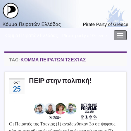
Κόμμα Πειρατών Ελλάδας – Pirate party of Greece
Togg
navig
TAG:
ΚΌΜΜΑ ΠΕΙΡΑΤΏΝ ΤΣΕΧΊΑΣ
ΠΕΙΡ στην πολιτική!
OCT
25
Οι Πειρατές της Τσεχίας (1) αναδείχθηκαν 3ο σε ψήφους
κόμμα στις χθεσινές εθνικές εκλογές στη χώρα τους (2)