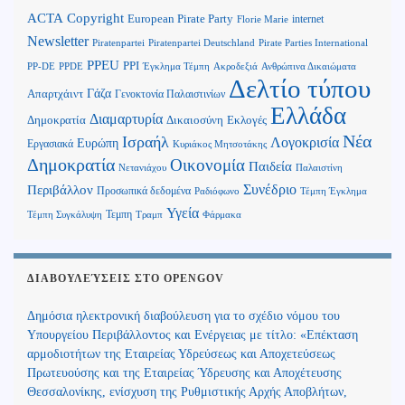
Copyright
ACTA
European Pirate Party
internet
Florie Marie
Newsletter
Piratenpartei
Piratenpartei Deutschland
Pirate Parties International
PPEU
PPI
Ανθρώπινα Δικαιώματα
PP-DE
PPDE
Έγκλημα Τέμπη
Ακροδεξιά
Δελτίο τύπου
Γάζα
Απαρτχάιντ
Γενοκτονία Παλαιστινίων
Ελλάδα
Διαμαρτυρία
Δημοκρατία
Δικαιοσύνη
Εκλογές
Νέα
Ισραήλ
Λογοκρισία
Ευρώπη
Εργασιακά
Κυριάκος Μητσοτάκης
Δημοκρατία
Οικονομία
Παιδεία
Παλαιστίνη
Νετανιάχου
Περιβάλλον
Συνέδριο
Προσωπικά δεδομένα
Τέμπη Έγκλημα
Ραδιόφωνο
Υγεία
Τεμπη
Τέμπη Συγκάλυψη
Τραμπ
Φάρμακα
ΔΙΑΒΟΥΛΕΎΣΕΙΣ ΣΤΟ OPENGOV
Δημόσια ηλεκτρονική διαβούλευση για το σχέδιο νόμου του
Υπουργείου Περιβάλλοντος και Ενέργειας με τίτλο: «Επέκταση
αρμοδιοτήτων της Εταιρείας Υδρεύσεως και Αποχετεύσεως
Πρωτευούσης και της Εταιρείας Ύδρευσης και Αποχέτευσης
Θεσσαλονίκης, ενίσχυση της Ρυθμιστικής Αρχής Αποβλήτων,