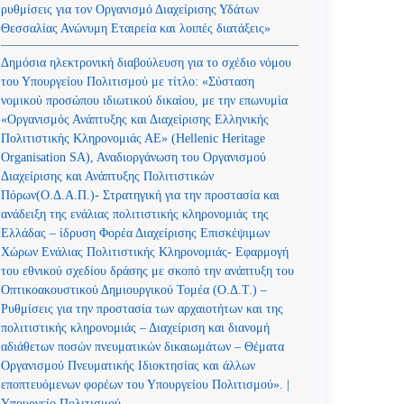
ρυθμίσεις για τον Οργανισμό Διαχείρισης Υδάτων
Θεσσαλίας Ανώνυμη Εταιρεία και λοιπές διατάξεις»
Δημόσια ηλεκτρονική διαβούλευση για το σχέδιο νόμου
του Υπουργείου Πολιτισμού με τίτλο: «Σύσταση
νομικού προσώπου ιδιωτικού δικαίου, με την επωνυμία
«Οργανισμός Ανάπτυξης και Διαχείρισης Ελληνικής
Πολιτιστικής Κληρονομιάς ΑΕ» (Hellenic Heritage
Organisation SA), Αναδιοργάνωση του Οργανισμού
Διαχείρισης και Ανάπτυξης Πολιτιστικών
Πόρων(Ο.Δ.Α.Π.)- Στρατηγική για την προστασία και
ανάδειξη της ενάλιας πολιτιστικής κληρονομιάς της
Ελλάδας – ίδρυση Φορέα Διαχείρισης Επισκέψιμων
Χώρων Ενάλιας Πολιτιστικής Κληρονομιάς- Εφαρμογή
του εθνικού σχεδίου δράσης με σκοπό την ανάπτυξη του
Οπτικοακουστικού Δημιουργικού Τομέα (Ο.Δ.Τ.) –
Ρυθμίσεις για την προστασία των αρχαιοτήτων και της
πολιτιστικής κληρονομιάς – Διαχείριση και διανομή
αδιάθετων ποσών πνευματικών δικαιωμάτων – Θέματα
Οργανισμού Πνευματικής Ιδιοκτησίας και άλλων
εποπτευόμενων φορέων του Υπουργείου Πολιτισμού». |
Υπουργείο Πολιτισμού