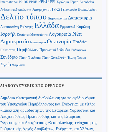
PPEU
PPI
International
PP-DE
PPDE
Έγκλημα Τέμπη
Ακροδεξιά
Γάζα
Απαρτχάιντ
Γενοκτονία Παλαιστινίων
Ανθρώπινα Δικαιώματα
Δελτίο τύπου
Διαμαρτυρία
Δημοκρατία
Ελλάδα
Ευρώπη
Δικαιοσύνη
Εκλογές
Εργασιακά
Νέα
Ισραήλ
Λογοκρισία
Κυριάκος Μητσοτάκης
Δημοκρατία
Οικονομία
Παιδεία
Νετανιάχου
Περιβάλλον
Προσωπικά δεδομένα
Παλαιστίνη
Ραδιόφωνο
Συνέδριο
Τεμπη
Τέμπη Έγκλημα
Τέμπη Συγκάλυψη
Τραμπ
Υγεία
Φάρμακα
ΔΙΑΒΟΥΛΕΎΣΕΙΣ ΣΤΟ OPENGOV
Δημόσια ηλεκτρονική διαβούλευση για το σχέδιο νόμου
του Υπουργείου Περιβάλλοντος και Ενέργειας με τίτλο:
«Επέκταση αρμοδιοτήτων της Εταιρείας Υδρεύσεως και
Αποχετεύσεως Πρωτευούσης και της Εταιρείας
Ύδρευσης και Αποχέτευσης Θεσσαλονίκης, ενίσχυση της
Ρυθμιστικής Αρχής Αποβλήτων, Ενέργειας και Υδάτων,