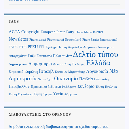
TAGS
Copyright
ACTA
European Pirate Party
internet
Florie Marie
Newsletter
Piratenpartei
Piratenpartei Deutschland
Pirate Parties International
PPEU
PPI
Ανθρώπινα Δικαιώματα
PP-DE
PPDE
Έγκλημα Τέμπη
Ακροδεξιά
Δελτίο τύπου
Γάζα
Απαρτχάιντ
Γενοκτονία Παλαιστινίων
Ελλάδα
Διαμαρτυρία
Δημοκρατία
Δικαιοσύνη
Εκλογές
Νέα
Ισραήλ
Λογοκρισία
Ευρώπη
Εργασιακά
Κυριάκος Μητσοτάκης
Δημοκρατία
Οικονομία
Παιδεία
Παλαιστίνη
Νετανιάχου
Περιβάλλον
Συνέδριο
Προσωπικά δεδομένα
Τέμπη Έγκλημα
Ραδιόφωνο
Υγεία
Τεμπη
Τέμπη Συγκάλυψη
Τραμπ
Φάρμακα
ΔΙΑΒΟΥΛΕΎΣΕΙΣ ΣΤΟ OPENGOV
Δημόσια ηλεκτρονική διαβούλευση για το σχέδιο νόμου του