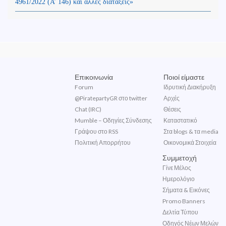
4961/2022 (Α’ 146) και άλλες διατάξεις»
Επικοινωνία
Ποιοί είμαστε
Forum
Ιδρυτική Διακήρυξη
@PiratepartyGR στο twitter
Αρχές
Chat (IRC)
Θέσεις
Mumble – Οδηγίες Σύνδεσης
Καταστατικό
Γράψου στο RSS
Στα blogs & τα media
Πολιτική Απορρήτου
Οικονομικά Στοιχεία
Συμμετοχή
Γίνε Μέλος
Ημερολόγιο
Σήματα & Εικόνες
Promo Banners
Δελτία Τύπου
Οδηγός Νέων Μελών