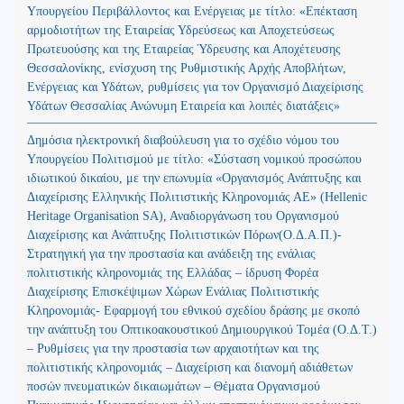
Υπουργείου Περιβάλλοντος και Ενέργειας με τίτλο: «Επέκταση
αρμοδιοτήτων της Εταιρείας Υδρεύσεως και Αποχετεύσεως
Πρωτευούσης και της Εταιρείας Ύδρευσης και Αποχέτευσης
Θεσσαλονίκης, ενίσχυση της Ρυθμιστικής Αρχής Αποβλήτων,
Ενέργειας και Υδάτων, ρυθμίσεις για τον Οργανισμό Διαχείρισης
Υδάτων Θεσσαλίας Ανώνυμη Εταιρεία και λοιπές διατάξεις»
Δημόσια ηλεκτρονική διαβούλευση για το σχέδιο νόμου του
Υπουργείου Πολιτισμού με τίτλο: «Σύσταση νομικού προσώπου
ιδιωτικού δικαίου, με την επωνυμία «Οργανισμός Ανάπτυξης και
Διαχείρισης Ελληνικής Πολιτιστικής Κληρονομιάς ΑΕ» (Hellenic
Heritage Organisation SA), Αναδιοργάνωση του Οργανισμού
Διαχείρισης και Ανάπτυξης Πολιτιστικών Πόρων(Ο.Δ.Α.Π.)-
Στρατηγική για την προστασία και ανάδειξη της ενάλιας
πολιτιστικής κληρονομιάς της Ελλάδας – ίδρυση Φορέα
Διαχείρισης Επισκέψιμων Χώρων Ενάλιας Πολιτιστικής
Κληρονομιάς- Εφαρμογή του εθνικού σχεδίου δράσης με σκοπό
την ανάπτυξη του Οπτικοακουστικού Δημιουργικού Τομέα (Ο.Δ.Τ.)
– Ρυθμίσεις για την προστασία των αρχαιοτήτων και της
πολιτιστικής κληρονομιάς – Διαχείριση και διανομή αδιάθετων
ποσών πνευματικών δικαιωμάτων – Θέματα Οργανισμού