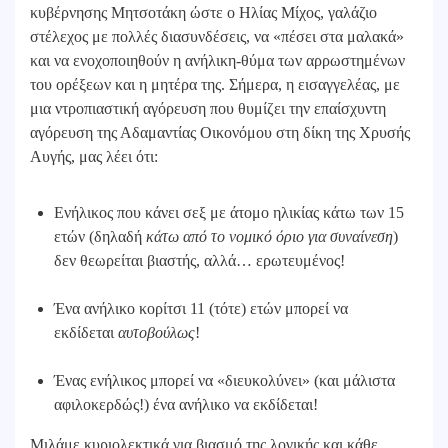
κυβέρνησης Μητσοτάκη ώστε ο Ηλίας Μίχος, γαλάζιο
στέλεχος με πολλές διασυνδέσεις, να «πέσει στα μαλακά»
και να ενοχοποιηθούν η ανήλικη-θύμα των αρρωστημένων
του ορέξεων και η μητέρα της. Σήμερα, η εισαγγελέας, με
μια ντροπιαστική αγόρευση που θυμίζει την επαίσχυντη
αγόρευση της Αδαμαντίας Οικονόμου στη δίκη της Χρυσής
Αυγής, μας λέει ότι:
Ενήλικος που κάνει σεξ με άτομο ηλικίας κάτω των 15
ετών (δηλαδή
κάτω από το νομικό όριο για συναίνεση
)
δεν θεωρείται βιαστής, αλλά… ερωτευμένος!
Ένα ανήλικο κορίτσι 11 (τότε) ετών μπορεί να
εκδίδεται
αυτοβούλως
!
Ένας ενήλικος μπορεί να «διευκολύνει» (και μάλιστα
αφιλοκερδώς!) ένα ανήλικο να εκδίδεται!
Μιλάμε κυριολεκτικά για βιασμό της λογικής και κάθε