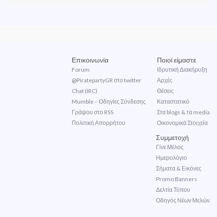
Επικοινωνία
Ποιοί είμαστε
Forum
Ιδρυτική Διακήρυξη
@PiratepartyGR στο twitter
Αρχές
Chat (IRC)
Θέσεις
Mumble – Οδηγίες Σύνδεσης
Καταστατικό
Γράψου στο RSS
Στα blogs & τα media
Πολιτική Απορρήτου
Οικονομικά Στοιχεία
Συμμετοχή
Γίνε Μέλος
Ημερολόγιο
Σήματα & Εικόνες
Promo Banners
Δελτία Τύπου
Οδηγός Νέων Μελών