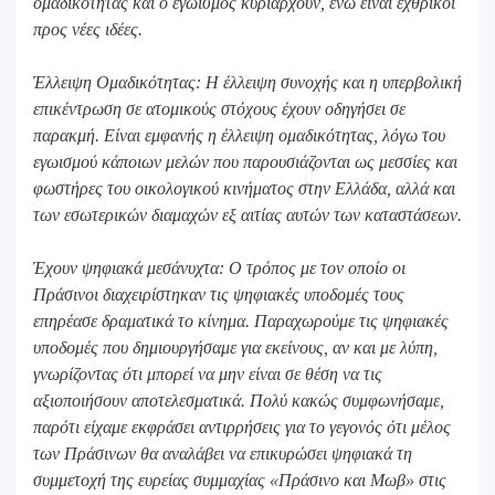
ομαδικότητας και ο εγωισμός κυριαρχούν, ενώ είναι εχθρικοί
προς νέες ιδέες.
Έλλειψη Ομαδικότητας: Η έλλειψη συνοχής και η υπερβολική
επικέντρωση σε ατομικούς στόχους έχουν οδηγήσει σε
παρακμή. Είναι εμφανής η έλλειψη ομαδικότητας, λόγω του
εγωισμού κάποιων μελών που παρουσιάζονται ως μεσσίες και
φωστήρες του οικολογικού κινήματος στην Ελλάδα, αλλά και
των εσωτερικών διαμαχών εξ αιτίας αυτών των καταστάσεων.
Έχουν ψηφιακά μεσάνυχτα: Ο τρόπος με τον οποίο οι
Πράσινοι διαχειρίστηκαν τις ψηφιακές υποδομές τους
επηρέασε δραματικά το κίνημα. Παραχωρούμε τις ψηφιακές
υποδομές που δημιουργήσαμε για εκείνους, αν και με λύπη,
γνωρίζοντας ότι μπορεί να μην είναι σε θέση να τις
αξιοποιήσουν αποτελεσματικά. Πολύ κακώς συμφωνήσαμε,
παρότι είχαμε εκφράσει αντιρρήσεις για το γεγονός ότι μέλος
των Πράσινων θα αναλάβει να επικυρώσει ψηφιακά τη
συμμετοχή της ευρείας συμμαχίας «Πράσινο και Μωβ» στις