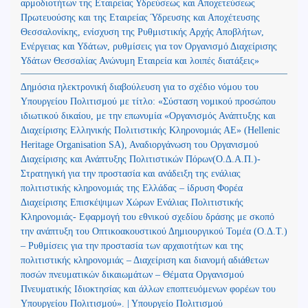
αρμοδιοτήτων της Εταιρείας Υδρεύσεως και Αποχετεύσεως
Πρωτευούσης και της Εταιρείας Ύδρευσης και Αποχέτευσης
Θεσσαλονίκης, ενίσχυση της Ρυθμιστικής Αρχής Αποβλήτων,
Ενέργειας και Υδάτων, ρυθμίσεις για τον Οργανισμό Διαχείρισης
Υδάτων Θεσσαλίας Ανώνυμη Εταιρεία και λοιπές διατάξεις»
Δημόσια ηλεκτρονική διαβούλευση για το σχέδιο νόμου του
Υπουργείου Πολιτισμού με τίτλο: «Σύσταση νομικού προσώπου
ιδιωτικού δικαίου, με την επωνυμία «Οργανισμός Ανάπτυξης και
Διαχείρισης Ελληνικής Πολιτιστικής Κληρονομιάς ΑΕ» (Hellenic
Heritage Organisation SA), Αναδιοργάνωση του Οργανισμού
Διαχείρισης και Ανάπτυξης Πολιτιστικών Πόρων(Ο.Δ.Α.Π.)-
Στρατηγική για την προστασία και ανάδειξη της ενάλιας
πολιτιστικής κληρονομιάς της Ελλάδας – ίδρυση Φορέα
Διαχείρισης Επισκέψιμων Χώρων Ενάλιας Πολιτιστικής
Κληρονομιάς- Εφαρμογή του εθνικού σχεδίου δράσης με σκοπό
την ανάπτυξη του Οπτικοακουστικού Δημιουργικού Τομέα (Ο.Δ.Τ.)
– Ρυθμίσεις για την προστασία των αρχαιοτήτων και της
πολιτιστικής κληρονομιάς – Διαχείριση και διανομή αδιάθετων
ποσών πνευματικών δικαιωμάτων – Θέματα Οργανισμού
Πνευματικής Ιδιοκτησίας και άλλων εποπτευόμενων φορέων του
Υπουργείου Πολιτισμού». | Υπουργείο Πολιτισμού