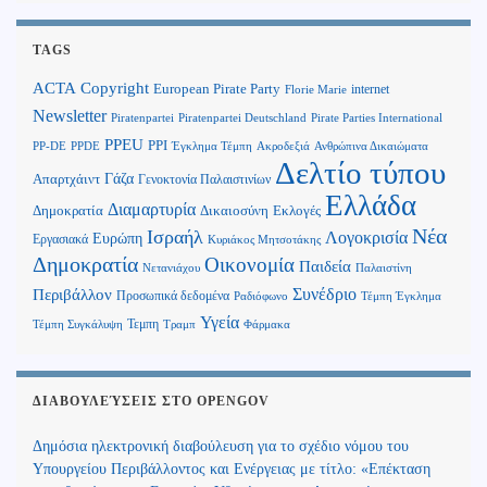
TAGS
Copyright
ACTA
European Pirate Party
internet
Florie Marie
Newsletter
Piratenpartei
Piratenpartei Deutschland
Pirate Parties International
PPEU
PPI
Ανθρώπινα Δικαιώματα
PP-DE
PPDE
Έγκλημα Τέμπη
Ακροδεξιά
Δελτίο τύπου
Γάζα
Απαρτχάιντ
Γενοκτονία Παλαιστινίων
Ελλάδα
Διαμαρτυρία
Δημοκρατία
Δικαιοσύνη
Εκλογές
Νέα
Ισραήλ
Λογοκρισία
Ευρώπη
Εργασιακά
Κυριάκος Μητσοτάκης
Δημοκρατία
Οικονομία
Παιδεία
Παλαιστίνη
Νετανιάχου
Περιβάλλον
Συνέδριο
Προσωπικά δεδομένα
Τέμπη Έγκλημα
Ραδιόφωνο
Υγεία
Τεμπη
Τέμπη Συγκάλυψη
Τραμπ
Φάρμακα
ΔΙΑΒΟΥΛΕΎΣΕΙΣ ΣΤΟ OPENGOV
Δημόσια ηλεκτρονική διαβούλευση για το σχέδιο νόμου του
Υπουργείου Περιβάλλοντος και Ενέργειας με τίτλο: «Επέκταση