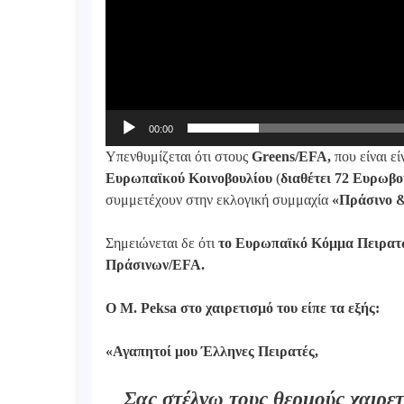
00:00
Υπενθυμίζεται ότι στους
Greens/EFA,
που είναι εί
Ευρωπαϊκού Κοινοβουλίου
(
διαθέτει 72 Ευρωβο
συμμετέχουν στην εκλογική συμμαχία
«Πράσινο 
Σημειώνεται δε ότι
το Ευρωπαϊκό Κόμμα Πειρατώ
Πράσινων/EFA.
Ο M. Peksa στο χαιρετισμό του είπε τα εξής:
«Αγαπητοί μου Έλληνες Πειρατές,
Σας στέλνω τους θερμούς χαιρε