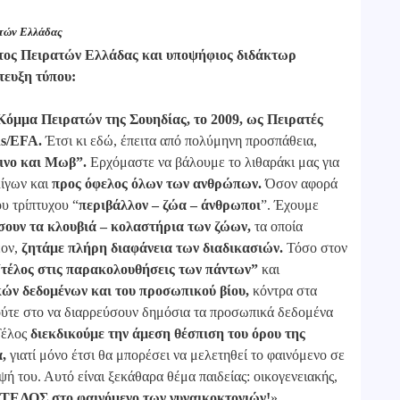
ατών Ελλάδας
ατος Πειρατών Ελλάδας και υποψήφιος διδάκτωρ
τευξη τύπου:
όμμα Πειρατών της Σουηδίας, το 2009, ως Πειρατές
s/EFA.
Έτσι κι εδώ, έπειτα από πολύμηνη προσπάθεια,
ινο και Μωβ”.
Ερχόμαστε να βάλουμε το λιθαράκι μας για
ίγων και
προς όφελος όλων των ανθρώπων.
Όσον αφορά
υ τρίπτυχου “
περιβάλλον – ζώα – άνθρωποι
”. Έχουμε
σουν τα κλουβιά – κολαστήρια των ζώων,
τα οποία
έον,
ζητάμε πλήρη διαφάνεια των διαδικασιών.
Τόσο στον
“τέλος στις παρακολουθήσεις των πάντων”
και
ν δεδομένων και του προσωπικού βίου,
κόντρα στα
ούτε στο να διαρρεύσουν δημόσια τα προσωπικά δεδομένα
 Τέλος
διεκδικούμε την άμεση θέσπιση του όρου της
,
γιατί μόνο έτσι θα μπορέσει να μελετηθεί το φαινόμενο σε
ψή του. Αυτό είναι ξεκάθαρα θέμα παιδείας: οικογενειακής,
ΤΕΛΟΣ στο φαινόμενο των γυναικοκτονιών!
»