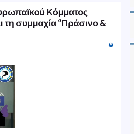
υρωπαϊκού Κόμματος
ει τη συμμαχία “Πράσινο &