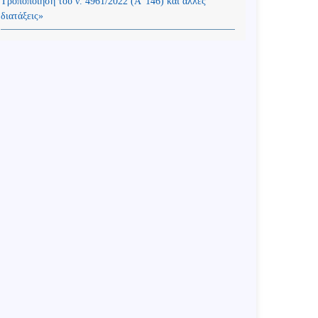
Τροποποίηση του ν. 4961/2022 (Α’ 146) και άλλες
διατάξεις»