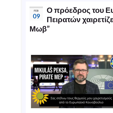
Ο πρόεδρος του Ε
FEB
09
Πειρατών χαιρετίζ
Μωβ”