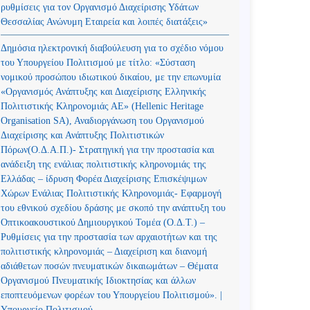
ρυθμίσεις για τον Οργανισμό Διαχείρισης Υδάτων
Θεσσαλίας Ανώνυμη Εταιρεία και λοιπές διατάξεις»
Δημόσια ηλεκτρονική διαβούλευση για το σχέδιο νόμου
του Υπουργείου Πολιτισμού με τίτλο: «Σύσταση
νομικού προσώπου ιδιωτικού δικαίου, με την επωνυμία
«Οργανισμός Ανάπτυξης και Διαχείρισης Ελληνικής
Πολιτιστικής Κληρονομιάς ΑΕ» (Hellenic Heritage
Organisation SA), Αναδιοργάνωση του Οργανισμού
Διαχείρισης και Ανάπτυξης Πολιτιστικών
Πόρων(Ο.Δ.Α.Π.)- Στρατηγική για την προστασία και
ανάδειξη της ενάλιας πολιτιστικής κληρονομιάς της
Ελλάδας – ίδρυση Φορέα Διαχείρισης Επισκέψιμων
Χώρων Ενάλιας Πολιτιστικής Κληρονομιάς- Εφαρμογή
του εθνικού σχεδίου δράσης με σκοπό την ανάπτυξη του
Οπτικοακουστικού Δημιουργικού Τομέα (Ο.Δ.Τ.) –
Ρυθμίσεις για την προστασία των αρχαιοτήτων και της
πολιτιστικής κληρονομιάς – Διαχείριση και διανομή
αδιάθετων ποσών πνευματικών δικαιωμάτων – Θέματα
Οργανισμού Πνευματικής Ιδιοκτησίας και άλλων
εποπτευόμενων φορέων του Υπουργείου Πολιτισμού». |
Υπουργείο Πολιτισμού