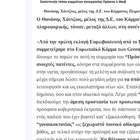
Θανάσης Χάντζιος, μέλος της Δ.Ε. του Κόμματος Πειρ
Ο Θανάσης Χάντζιος, μέλος της Δ.Ε. του Κόμμ
πληροφορικής, τόνισε, μεταξύ άλλων, στη συνέν
«
Από την πρώτη εκλογή Ευρωβουλευτή από το Κ
συμμετείχαμε στο Ευρωπαϊκό Κόμμα των Green
δίνουμε το παρών σε αυτή τη συμμαχία του
“Πράσ
ανοιχτές πατέντες,
κόντρα στα συμφέροντα των ολ
στην υγεία, προτάσσουμε τη μελέτη και ανάλυση το
μέχρι σήμερα δώσει πολύ μεγάλη μάχη για
να σπά
λειτουργούν και ως εκκολαπτήρια νέων ιών. Επιπλ
δημόσιο, όσο και στον ιδιωτικό τομέα. Λέμε ρητά
διεκδικούμε την
άμεση προστασία των προσωπικώ
πρόσφατα κυβερνητικά έκτροπα, που δε σάστισαν 
ενός παιδιού που έχει βιαστεί κατ’ εξακολούθηση.
“γυναικοκτονίας”
ως
ξεχωριστό ποινικό αδίκημα
βάθος, με τελικό στόχο την πρόληψή και την εξάλει
σχολικής και τέλος κοινωνικής.
Να βάλουμε τώρα 