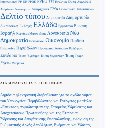
PPEU
PPI
International
PP-DE
PPDE
Έγκλημα Τέμπη
Ακροδεξιά
Γάζα
Απαρτχάιντ
Γενοκτονία Παλαιστινίων
Ανθρώπινα Δικαιώματα
Δελτίο τύπου
Διαμαρτυρία
Δημοκρατία
Ελλάδα
Ευρώπη
Δικαιοσύνη
Εκλογές
Εργασιακά
Νέα
Ισραήλ
Λογοκρισία
Κυριάκος Μητσοτάκης
Δημοκρατία
Οικονομία
Παιδεία
Νετανιάχου
Περιβάλλον
Προσωπικά δεδομένα
Παλαιστίνη
Ραδιόφωνο
Συνέδριο
Τεμπη
Τέμπη Έγκλημα
Τέμπη Συγκάλυψη
Τραμπ
Υγεία
Φάρμακα
ΔΙΑΒΟΥΛΕΎΣΕΙΣ ΣΤΟ OPENGOV
Δημόσια ηλεκτρονική διαβούλευση για το σχέδιο νόμου
του Υπουργείου Περιβάλλοντος και Ενέργειας με τίτλο:
«Επέκταση αρμοδιοτήτων της Εταιρείας Υδρεύσεως και
Αποχετεύσεως Πρωτευούσης και της Εταιρείας
Ύδρευσης και Αποχέτευσης Θεσσαλονίκης, ενίσχυση της
Ρυθμιστικής Αρχής Αποβλήτων, Ενέργειας και Υδάτων,