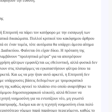
αποφύγουν την ευθύνη.
ης
ή Επιτροπή να πάρει τον κατήφορο με την εισαγωγή των
ατικά δικαιώματα. Πολλοί κριτικοί του κακόφημου άρθρου
εκτά σε έναν τομέα, τότε αυτόματα θα υπάρχει άμεσα αίτημα
Διαδικτύου. Φαίνεται ότι είχαν δίκιο. Η πρόταση της
α λαμβάνουν “προληπτικά μέτρα” για να αποτρέψουν
 χρήση φίλτρων εμφανίζεται ως εθελοντική, αλλά φυσικά δεν
άλουν στις πλατφόρμες να εγκαταστήσουν φίλτρα όπου τα
κετά. Και ως να μην ήταν αυτό αρκετό, η Επιτροπή δεν
ει με υπάρχουσες βάσεις δεδομένων με τρομοκρατικό
νη της καθώς αγνοεί το πλαίσιο στο οποίο αναρτήθηκε το
νόμιμου δημοσιογραφικού υλικού), αλλά θέλουν να
εχνητή νοημοσύνη για να εντοπίζουν νέο, μη γνωστό
αταστροφής. Ακόμα και αν η τεχνητή νοημοσύνη είναι πολύ
 περισσότερο νόμιμο παρά παράνομο περιεχόμενο, καθώς το