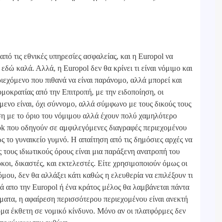
 τις εθνικές υπηρεσίες ασφαλείας, και η Europol να
εδώ καλά. Αλλά, η Europol δεν θα κρίνει τι είναι νόμιμο και
εριεχόμενο που πιθανά να είναι παράνομο, αλλά μπορεί και
μοκρατίας από την Επιτροπή, με την ειδοποίηση, οι
μενο είναι, όχι σύννομο, αλλά σύμφωνο με τους δικούς τους
έση με το όριο του νόμιμου αλλά έχουν πολύ χαμηλότερο
ook που οδηγούν σε αμφιλεγόμενες διαγραφές περιεχομένου
 το γυναικείο γυμνό. Η απαίτηση από τις δημόσιες αρχές να
 τους ιδιωτικούς όρους είναι μια παράξενη ανατροπή του
κοι, δικαστές, και εκτελεστές. Είτε χρησιμοποιούν όμως οι
μου, δεν θα αλλάξει κάτι καθώς η ελευθερία να επιλέξουν τι
 απο την Europol ή ένα κράτος μέλος θα λαμβάνεται πάντα
ματα, η αφαίρεση περισσότερου περιεχομένου είναι ανεκτή
μα έκθετη σε νομικό κίνδυνο. Μόνο αν οι πλατφόρμες δεν