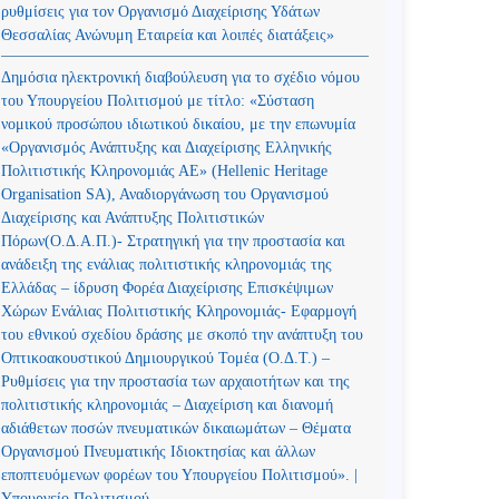
ρυθμίσεις για τον Οργανισμό Διαχείρισης Υδάτων
Θεσσαλίας Ανώνυμη Εταιρεία και λοιπές διατάξεις»
Δημόσια ηλεκτρονική διαβούλευση για το σχέδιο νόμου
του Υπουργείου Πολιτισμού με τίτλο: «Σύσταση
νομικού προσώπου ιδιωτικού δικαίου, με την επωνυμία
«Οργανισμός Ανάπτυξης και Διαχείρισης Ελληνικής
Πολιτιστικής Κληρονομιάς ΑΕ» (Hellenic Heritage
Organisation SA), Αναδιοργάνωση του Οργανισμού
Διαχείρισης και Ανάπτυξης Πολιτιστικών
Πόρων(Ο.Δ.Α.Π.)- Στρατηγική για την προστασία και
ανάδειξη της ενάλιας πολιτιστικής κληρονομιάς της
Ελλάδας – ίδρυση Φορέα Διαχείρισης Επισκέψιμων
Χώρων Ενάλιας Πολιτιστικής Κληρονομιάς- Εφαρμογή
του εθνικού σχεδίου δράσης με σκοπό την ανάπτυξη του
Οπτικοακουστικού Δημιουργικού Τομέα (Ο.Δ.Τ.) –
Ρυθμίσεις για την προστασία των αρχαιοτήτων και της
πολιτιστικής κληρονομιάς – Διαχείριση και διανομή
αδιάθετων ποσών πνευματικών δικαιωμάτων – Θέματα
Οργανισμού Πνευματικής Ιδιοκτησίας και άλλων
εποπτευόμενων φορέων του Υπουργείου Πολιτισμού». |
Υπουργείο Πολιτισμού