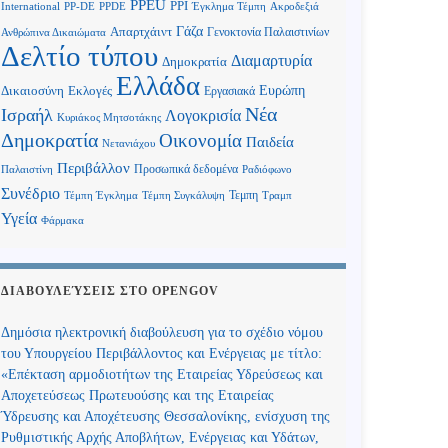
PPEU
PPI
International
PP-DE
PPDE
Έγκλημα Τέμπη
Ακροδεξιά
Γάζα
Απαρτχάιντ
Γενοκτονία Παλαιστινίων
Ανθρώπινα Δικαιώματα
Δελτίο τύπου
Διαμαρτυρία
Δημοκρατία
Ελλάδα
Ευρώπη
Δικαιοσύνη
Εκλογές
Εργασιακά
Νέα
Ισραήλ
Λογοκρισία
Κυριάκος Μητσοτάκης
Δημοκρατία
Οικονομία
Παιδεία
Νετανιάχου
Περιβάλλον
Προσωπικά δεδομένα
Παλαιστίνη
Ραδιόφωνο
Συνέδριο
Τεμπη
Τέμπη Έγκλημα
Τέμπη Συγκάλυψη
Τραμπ
Υγεία
Φάρμακα
ΔΙΑΒΟΥΛΕΎΣΕΙΣ ΣΤΟ OPENGOV
Δημόσια ηλεκτρονική διαβούλευση για το σχέδιο νόμου
του Υπουργείου Περιβάλλοντος και Ενέργειας με τίτλο:
«Επέκταση αρμοδιοτήτων της Εταιρείας Υδρεύσεως και
Αποχετεύσεως Πρωτευούσης και της Εταιρείας
Ύδρευσης και Αποχέτευσης Θεσσαλονίκης, ενίσχυση της
Ρυθμιστικής Αρχής Αποβλήτων, Ενέργειας και Υδάτων,