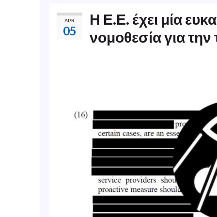
Η Ε.Ε. έχει μία ευκ
APR
05
νομοθεσία για την 