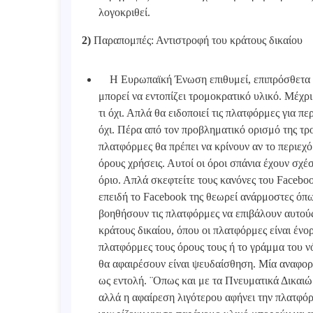
λογοκριθεί.
2)
Παραπομπές: Αντιστροφή του κράτους δικαίου
Η Ευρωπαϊκή Ένωση επιθυμεί, επιπρόσθετα από
μπορεί να εντοπίζει τρομοκρατικό υλικό. Μέχρι 
τι όχι. Απλά θα ειδοποιεί τις πλατφόρμες για π
όχι. Πέρα από τον προβληματικό ορισμό της τρο
πλατφόρμες θα πρέπει να κρίνουν αν το περιεχό
όρους χρήσεις. Αυτοί οι όροι σπάνια έχουν σχ
όριο. Απλά σκεφτείτε τους κανόνες του Faceb
επειδή το Facebook της θεωρεί ανάρμοστες όπως
βοηθήσουν τις πλατφόρμες να επιβάλουν αυτούς
κράτους δικαίου, όπου οι πλατφόρμες είναι ένορ
πλατφόρμες τους όρους τους ή το γράμμα του νό
θα αφαιρέσουν είναι ψευδαίσθηση. Μία αναφορά
ως εντολή. ¨Οπως και με τα Πνευματικά Δικαιώ
αλλά η αφαίρεση λιγότερου αφήνει την πλατφόρ