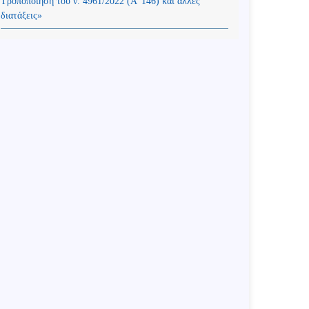
Τροποποίηση του ν. 4961/2022 (Α’ 146) και άλλες
διατάξεις»