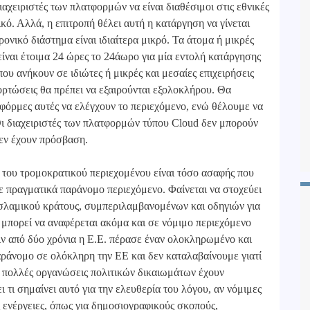
χειριστές των πλατφορμών να είναι διαθέσιμοι στις εθνικές
κό. Αλλά, η επιτροπή θέλει αυτή η κατάργηση να γίνεται
χρονικό διάστημα είναι ιδιαίτερα μικρό. Τα άτομα ή μικρές
είναι έτοιμα 24 ώρες το 24άωρο για μία εντολή κατάργησης
που ανήκουν σε ιδιώτες ή μικρές και μεσαίες επιχειρήσεις
ρτώσεις θα πρέπει να εξαιρούνται εξολοκλήρου. Θα
φόρμες αυτές να ελέγχουν το περιεχόμενο, ενώ θέλουμε να
ι διαχειριστές των πλατφορμών τύπου Cloud δεν μπορούν
 δεν έχουν πρόσβαση.
 του τρομοκρατικού περιεχομένου είναι τόσο ασαφής που
σε πραγματικά παράνομο περιεχόμενο. Φαίνεται να στοχεύει
Ισλαμικού κράτους, συμπεριλαμβανομένων και οδηγιών για
 μπορεί να αναφέρεται ακόμα και σε νόμιμο περιεχόμενο
ν από δύο χρόνια η Ε.Ε. πέρασε έναν ολοκληρωμένο και
παράνομο σε ολόκληρη την ΕΕ και δεν καταλαβαίνουμε γιατί
ς πολλές οργανώσεις πολιτικών δικαιωμάτων έχουν
 τι σημαίνει αυτό για την ελευθερία του λόγου, αν νόμιμες
ς ενέργειες, όπως για δημοσιογραφικούς σκοπούς,