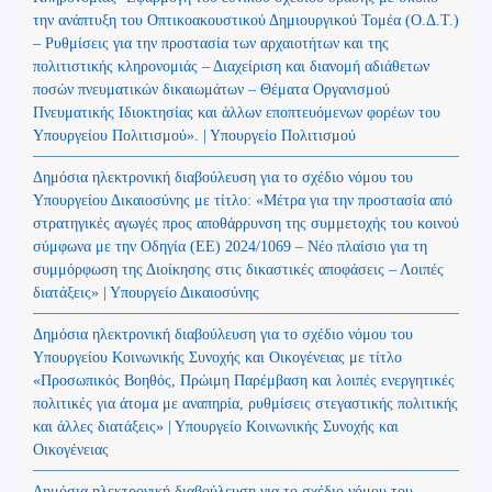
την ανάπτυξη του Οπτικοακουστικού Δημιουργικού Τομέα (Ο.Δ.Τ.)
– Ρυθμίσεις για την προστασία των αρχαιοτήτων και της
πολιτιστικής κληρονομιάς – Διαχείριση και διανομή αδιάθετων
ποσών πνευματικών δικαιωμάτων – Θέματα Οργανισμού
Πνευματικής Ιδιοκτησίας και άλλων εποπτευόμενων φορέων του
Υπουργείου Πολιτισμού». | Υπουργείο Πολιτισμού
Δημόσια ηλεκτρονική διαβούλευση για το σχέδιο νόμου του
Υπουργείου Δικαιοσύνης με τίτλο: «Μέτρα για την προστασία από
στρατηγικές αγωγές προς αποθάρρυνση της συμμετοχής του κοινού
σύμφωνα με την Οδηγία (ΕΕ) 2024/1069 – Νέο πλαίσιο για τη
συμμόρφωση της Διοίκησης στις δικαστικές αποφάσεις – Λοιπές
διατάξεις» | Υπουργείο Δικαιοσύνης
Δημόσια ηλεκτρονική διαβούλευση για το σχέδιο νόμου του
Υπουργείου Κοινωνικής Συνοχής και Οικογένειας με τίτλο
«Προσωπικός Βοηθός, Πρώιμη Παρέμβαση και λοιπές ενεργητικές
πολιτικές για άτομα με αναπηρία, ρυθμίσεις στεγαστικής πολιτικής
και άλλες διατάξεις» | Υπουργείο Κοινωνικής Συνοχής και
Οικογένειας
Δημόσια ηλεκτρονική διαβούλευση για το σχέδιο νόμου του