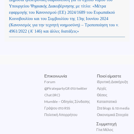
Υπουργείου Ψηφιακής Διακυβέρνησης με τίτλο: «Μέτρα
εφαρμογής του Κανονισμού (ΕΕ) 2024/1689 του Ευρωπαϊκού
Κοινοβουλίου και του Συμβουλίου της 13ης Ιουνίου 2024
(Kανονισμός για την τεχνητή νοημοσύνη) – Τροποποίηση του ν.
4961/2022 (Α’ 146) και άλλες διατάξεις»
Επικοινωνία
Ποιοί είμαστε
Forum
Ιδρυτική Διακήρυξη
@PiratepartyGR στο twitter
Αρχές
Chat (IRC)
Θέσεις
Mumble – Οδηγίες Σύνδεσης
Καταστατικό
Γράψου στο RSS
Στα blogs & τα media
Πολιτική Απορρήτου
Οικονομικά Στοιχεία
Συμμετοχή
Γίνε Μέλος