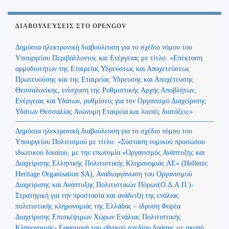
ΔΙΑΒΟΥΛΕΎΣΕΙΣ ΣΤΟ OPENGOV
Δημόσια ηλεκτρονική διαβούλευση για το σχέδιο νόμου του
Υπουργείου Περιβάλλοντος και Ενέργειας με τίτλο: «Επέκταση
αρμοδιοτήτων της Εταιρείας Υδρεύσεως και Αποχετεύσεως
Πρωτευούσης και της Εταιρείας Ύδρευσης και Αποχέτευσης
Θεσσαλονίκης, ενίσχυση της Ρυθμιστικής Αρχής Αποβλήτων,
Ενέργειας και Υδάτων, ρυθμίσεις για τον Οργανισμό Διαχείρισης
Υδάτων Θεσσαλίας Ανώνυμη Εταιρεία και λοιπές διατάξεις»
Δημόσια ηλεκτρονική διαβούλευση για το σχέδιο νόμου του
Υπουργείου Πολιτισμού με τίτλο: «Σύσταση νομικού προσώπου
ιδιωτικού δικαίου, με την επωνυμία «Οργανισμός Ανάπτυξης και
Διαχείρισης Ελληνικής Πολιτιστικής Κληρονομιάς ΑΕ» (Hellenic
Heritage Organisation SA), Αναδιοργάνωση του Οργανισμού
Διαχείρισης και Ανάπτυξης Πολιτιστικών Πόρων(Ο.Δ.Α.Π.)-
Στρατηγική για την προστασία και ανάδειξη της ενάλιας
πολιτιστικής κληρονομιάς της Ελλάδας – ίδρυση Φορέα
Διαχείρισης Επισκέψιμων Χώρων Ενάλιας Πολιτιστικής
Κληρονομιάς- Εφαρμογή του εθνικού σχεδίου δράσης με σκοπό