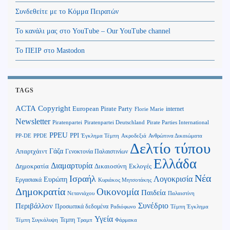
Συνδεθείτε με το Κόμμα Πειρατών
Το κανάλι μας στο YouTube – Our YouTube channel
Το ΠΕΙΡ στο Mastodon
TAGS
Copyright
ACTA
European Pirate Party
internet
Florie Marie
Newsletter
Piratenpartei
Piratenpartei Deutschland
Pirate Parties International
PPEU
PPI
Ανθρώπινα Δικαιώματα
PP-DE
PPDE
Έγκλημα Τέμπη
Ακροδεξιά
Δελτίο τύπου
Γάζα
Απαρτχάιντ
Γενοκτονία Παλαιστινίων
Ελλάδα
Διαμαρτυρία
Δημοκρατία
Δικαιοσύνη
Εκλογές
Νέα
Ισραήλ
Λογοκρισία
Ευρώπη
Εργασιακά
Κυριάκος Μητσοτάκης
Δημοκρατία
Οικονομία
Παιδεία
Παλαιστίνη
Νετανιάχου
Περιβάλλον
Συνέδριο
Προσωπικά δεδομένα
Τέμπη Έγκλημα
Ραδιόφωνο
Υγεία
Τεμπη
Τέμπη Συγκάλυψη
Τραμπ
Φάρμακα