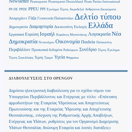
Newsletter
Piratenpartei
Piratenpartei Deutschland
Pirate Parties International
PPEU
PPI
Ανθρώπινα Δικαιώματα
PP-DE
PPDE
Έγκλημα Τέμπη
Ακροδεξιά
Δελτίο τύπου
Γάζα
Απαρτχάιντ
Γενοκτονία Παλαιστινίων
Ελλάδα
Διαμαρτυρία
Δημοκρατία
Δικαιοσύνη
Εκλογές
Νέα
Ισραήλ
Λογοκρισία
Ευρώπη
Εργασιακά
Κυριάκος Μητσοτάκης
Δημοκρατία
Οικονομία
Παιδεία
Παλαιστίνη
Νετανιάχου
Περιβάλλον
Συνέδριο
Προσωπικά δεδομένα
Τέμπη Έγκλημα
Ραδιόφωνο
Υγεία
Τεμπη
Τέμπη Συγκάλυψη
Τραμπ
Φάρμακα
ΔΙΑΒΟΥΛΕΎΣΕΙΣ ΣΤΟ OPENGOV
Δημόσια ηλεκτρονική διαβούλευση για το σχέδιο νόμου του
Υπουργείου Περιβάλλοντος και Ενέργειας με τίτλο: «Επέκταση
αρμοδιοτήτων της Εταιρείας Υδρεύσεως και Αποχετεύσεως
Πρωτευούσης και της Εταιρείας Ύδρευσης και Αποχέτευσης
Θεσσαλονίκης, ενίσχυση της Ρυθμιστικής Αρχής Αποβλήτων,
Ενέργειας και Υδάτων, ρυθμίσεις για τον Οργανισμό Διαχείρισης
Υδάτων Θεσσαλίας Ανώνυμη Εταιρεία και λοιπές διατάξεις»