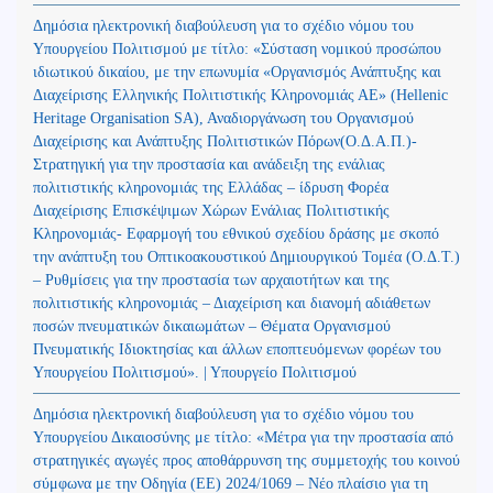
Δημόσια ηλεκτρονική διαβούλευση για το σχέδιο νόμου του
Υπουργείου Πολιτισμού με τίτλο: «Σύσταση νομικού προσώπου
ιδιωτικού δικαίου, με την επωνυμία «Οργανισμός Ανάπτυξης και
Διαχείρισης Ελληνικής Πολιτιστικής Κληρονομιάς ΑΕ» (Hellenic
Heritage Organisation SA), Αναδιοργάνωση του Οργανισμού
Διαχείρισης και Ανάπτυξης Πολιτιστικών Πόρων(Ο.Δ.Α.Π.)-
Στρατηγική για την προστασία και ανάδειξη της ενάλιας
πολιτιστικής κληρονομιάς της Ελλάδας – ίδρυση Φορέα
Διαχείρισης Επισκέψιμων Χώρων Ενάλιας Πολιτιστικής
Κληρονομιάς- Εφαρμογή του εθνικού σχεδίου δράσης με σκοπό
την ανάπτυξη του Οπτικοακουστικού Δημιουργικού Τομέα (Ο.Δ.Τ.)
– Ρυθμίσεις για την προστασία των αρχαιοτήτων και της
πολιτιστικής κληρονομιάς – Διαχείριση και διανομή αδιάθετων
ποσών πνευματικών δικαιωμάτων – Θέματα Οργανισμού
Πνευματικής Ιδιοκτησίας και άλλων εποπτευόμενων φορέων του
Υπουργείου Πολιτισμού». | Υπουργείο Πολιτισμού
Δημόσια ηλεκτρονική διαβούλευση για το σχέδιο νόμου του
Υπουργείου Δικαιοσύνης με τίτλο: «Μέτρα για την προστασία από
στρατηγικές αγωγές προς αποθάρρυνση της συμμετοχής του κοινού
σύμφωνα με την Οδηγία (ΕΕ) 2024/1069 – Νέο πλαίσιο για τη