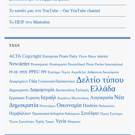
Το κανάλι μας στο YouTube – Our YouTube channel
Το ΠΕΙΡ στο Mastodon
TAGS
Copyright
ACTA
European Pirate Party
internet
Florie Marie
Newsletter
Piratenpartei
Piratenpartei Deutschland
Pirate Parties International
PPEU
PPI
Ανθρώπινα Δικαιώματα
PP-DE
PPDE
Έγκλημα Τέμπη
Ακροδεξιά
Δελτίο τύπου
Γάζα
Απαρτχάιντ
Γενοκτονία Παλαιστινίων
Ελλάδα
Διαμαρτυρία
Δημοκρατία
Δικαιοσύνη
Εκλογές
Νέα
Ισραήλ
Λογοκρισία
Ευρώπη
Εργασιακά
Κυριάκος Μητσοτάκης
Δημοκρατία
Οικονομία
Παιδεία
Παλαιστίνη
Νετανιάχου
Περιβάλλον
Συνέδριο
Προσωπικά δεδομένα
Τέμπη Έγκλημα
Ραδιόφωνο
Υγεία
Τεμπη
Τέμπη Συγκάλυψη
Τραμπ
Φάρμακα