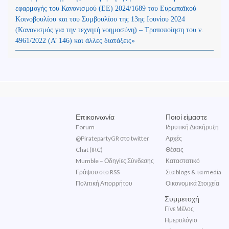
εφαρμογής του Κανονισμού (ΕΕ) 2024/1689 του Ευρωπαϊκού
Κοινοβουλίου και του Συμβουλίου της 13ης Ιουνίου 2024
(Kανονισμός για την τεχνητή νοημοσύνη) – Τροποποίηση του ν.
4961/2022 (Α’ 146) και άλλες διατάξεις»
Επικοινωνία
Ποιοί είμαστε
Forum
Ιδρυτική Διακήρυξη
@PiratepartyGR στο twitter
Αρχές
Chat (IRC)
Θέσεις
Mumble – Οδηγίες Σύνδεσης
Καταστατικό
Γράψου στο RSS
Στα blogs & τα media
Πολιτική Απορρήτου
Οικονομικά Στοιχεία
Συμμετοχή
Γίνε Μέλος
Ημερολόγιο