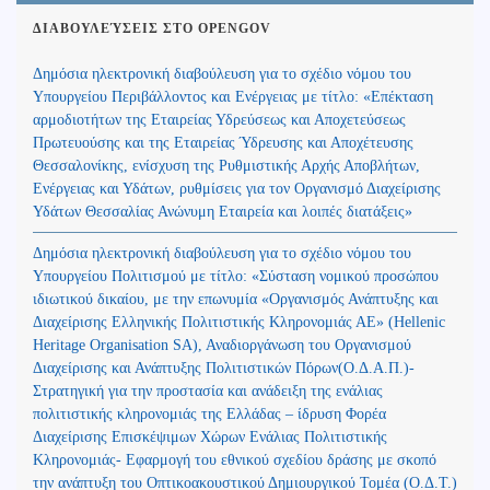
ΔΙΑΒΟΥΛΕΎΣΕΙΣ ΣΤΟ OPENGOV
Δημόσια ηλεκτρονική διαβούλευση για το σχέδιο νόμου του
Υπουργείου Περιβάλλοντος και Ενέργειας με τίτλο: «Επέκταση
αρμοδιοτήτων της Εταιρείας Υδρεύσεως και Αποχετεύσεως
Πρωτευούσης και της Εταιρείας Ύδρευσης και Αποχέτευσης
Θεσσαλονίκης, ενίσχυση της Ρυθμιστικής Αρχής Αποβλήτων,
Ενέργειας και Υδάτων, ρυθμίσεις για τον Οργανισμό Διαχείρισης
Υδάτων Θεσσαλίας Ανώνυμη Εταιρεία και λοιπές διατάξεις»
Δημόσια ηλεκτρονική διαβούλευση για το σχέδιο νόμου του
Υπουργείου Πολιτισμού με τίτλο: «Σύσταση νομικού προσώπου
ιδιωτικού δικαίου, με την επωνυμία «Οργανισμός Ανάπτυξης και
Διαχείρισης Ελληνικής Πολιτιστικής Κληρονομιάς ΑΕ» (Hellenic
Heritage Organisation SA), Αναδιοργάνωση του Οργανισμού
Διαχείρισης και Ανάπτυξης Πολιτιστικών Πόρων(Ο.Δ.Α.Π.)-
Στρατηγική για την προστασία και ανάδειξη της ενάλιας
πολιτιστικής κληρονομιάς της Ελλάδας – ίδρυση Φορέα
Διαχείρισης Επισκέψιμων Χώρων Ενάλιας Πολιτιστικής
Κληρονομιάς- Εφαρμογή του εθνικού σχεδίου δράσης με σκοπό
την ανάπτυξη του Οπτικοακουστικού Δημιουργικού Τομέα (Ο.Δ.Τ.)