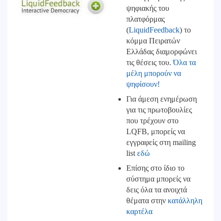
ψηφιακής του
πλατφόρμας
(
LiquidFeedback
) το
κόμμα Πειρατών
Ελλάδας διαμορφώνει
τις θέσεις του.
Όλα τα
μέλη μπορούν να
ψηφίσουν!
Για άμεση ενημέρωση
για τις πρωτοβουλίες
που τρέχουν στο
LQFB, μπορείς να
εγγραφείς στη mailing
list
εδώ
Επίσης στο ίδιο το
σύστημα μπορείς να
δεις όλα τα ανοιχτά
θέματα στην
κατάλληλη
καρτέλα