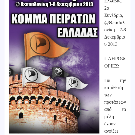
Ελλάδας,
2ο
Συνέδριο,
@Θεσσαλ
ονίκη 7-8
Δεκεμβρίο
υ 2013
ΠΛΗΡΟΦ
ΟΡΙΕΣ:
Για την
κατάθεση
των
προτάσεων
από τα
μέλη
έχουν
ανοίξει