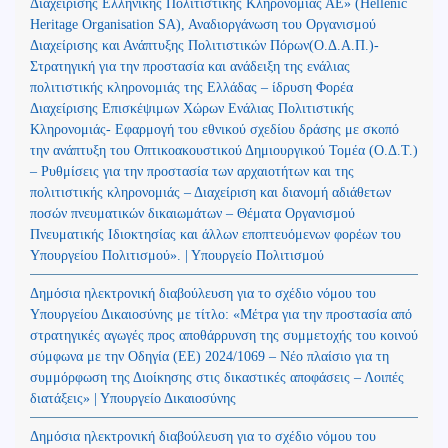
Διαχείρισης Ελληνικής Πολιτιστικής Κληρονομιάς ΑΕ» (Hellenic
Heritage Organisation SA), Αναδιοργάνωση του Οργανισμού
Διαχείρισης και Ανάπτυξης Πολιτιστικών Πόρων(Ο.Δ.Α.Π.)-
Στρατηγική για την προστασία και ανάδειξη της ενάλιας
πολιτιστικής κληρονομιάς της Ελλάδας – ίδρυση Φορέα
Διαχείρισης Επισκέψιμων Χώρων Ενάλιας Πολιτιστικής
Κληρονομιάς- Εφαρμογή του εθνικού σχεδίου δράσης με σκοπό
την ανάπτυξη του Οπτικοακουστικού Δημιουργικού Τομέα (Ο.Δ.Τ.)
– Ρυθμίσεις για την προστασία των αρχαιοτήτων και της
πολιτιστικής κληρονομιάς – Διαχείριση και διανομή αδιάθετων
ποσών πνευματικών δικαιωμάτων – Θέματα Οργανισμού
Πνευματικής Ιδιοκτησίας και άλλων εποπτευόμενων φορέων του
Υπουργείου Πολιτισμού». | Υπουργείο Πολιτισμού
Δημόσια ηλεκτρονική διαβούλευση για το σχέδιο νόμου του
Υπουργείου Δικαιοσύνης με τίτλο: «Μέτρα για την προστασία από
στρατηγικές αγωγές προς αποθάρρυνση της συμμετοχής του κοινού
σύμφωνα με την Οδηγία (ΕΕ) 2024/1069 – Νέο πλαίσιο για τη
συμμόρφωση της Διοίκησης στις δικαστικές αποφάσεις – Λοιπές
διατάξεις» | Υπουργείο Δικαιοσύνης
Δημόσια ηλεκτρονική διαβούλευση για το σχέδιο νόμου του