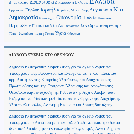
Ελλάδα
Διαμαρτυρία
Δημοκρατία
Δικαιοσύνη
Εκλογές
Νέα
Ισραήλ
Λογοκρισία
Ευρώπη
Εργασιακά
Κυριάκος Μητσοτάκης
Δημοκρατία
Οικονομία
Παιδεία
Παλαιστίνη
Νετανιάχου
Περιβάλλον
Συνέδριο
Προσωπικά δεδομένα
Τέμπη Έγκλημα
Ραδιόφωνο
Υγεία
Τεμπη
Τέμπη Συγκάλυψη
Τραμπ
Φάρμακα
ΔΙΑΒΟΥΛΕΎΣΕΙΣ ΣΤΟ OPENGOV
Δημόσια ηλεκτρονική διαβούλευση για το σχέδιο νόμου του
Υπουργείου Περιβάλλοντος και Ενέργειας με τίτλο: «Επέκταση
αρμοδιοτήτων της Εταιρείας Υδρεύσεως και Αποχετεύσεως
Πρωτευούσης και της Εταιρείας Ύδρευσης και Αποχέτευσης
Θεσσαλονίκης, ενίσχυση της Ρυθμιστικής Αρχής Αποβλήτων,
Ενέργειας και Υδάτων, ρυθμίσεις για τον Οργανισμό Διαχείρισης
Υδάτων Θεσσαλίας Ανώνυμη Εταιρεία και λοιπές διατάξεις»
Δημόσια ηλεκτρονική διαβούλευση για το σχέδιο νόμου του
Υπουργείου Πολιτισμού με τίτλο: «Σύσταση νομικού προσώπου
ιδιωτικού δικαίου, με την επωνυμία «Οργανισμός Ανάπτυξης και