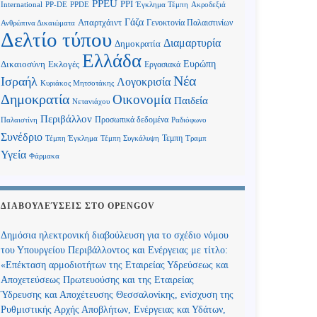
PPEU
PPI
International
PP-DE
PPDE
Έγκλημα Τέμπη
Ακροδεξιά
Γάζα
Απαρτχάιντ
Γενοκτονία Παλαιστινίων
Ανθρώπινα Δικαιώματα
Δελτίο τύπου
Διαμαρτυρία
Δημοκρατία
Ελλάδα
Ευρώπη
Δικαιοσύνη
Εκλογές
Εργασιακά
Νέα
Ισραήλ
Λογοκρισία
Κυριάκος Μητσοτάκης
Δημοκρατία
Οικονομία
Παιδεία
Νετανιάχου
Περιβάλλον
Προσωπικά δεδομένα
Παλαιστίνη
Ραδιόφωνο
Συνέδριο
Τεμπη
Τέμπη Έγκλημα
Τέμπη Συγκάλυψη
Τραμπ
Υγεία
Φάρμακα
ΔΙΑΒΟΥΛΕΎΣΕΙΣ ΣΤΟ OPENGOV
Δημόσια ηλεκτρονική διαβούλευση για το σχέδιο νόμου
του Υπουργείου Περιβάλλοντος και Ενέργειας με τίτλο:
«Επέκταση αρμοδιοτήτων της Εταιρείας Υδρεύσεως και
Αποχετεύσεως Πρωτευούσης και της Εταιρείας
Ύδρευσης και Αποχέτευσης Θεσσαλονίκης, ενίσχυση της
Ρυθμιστικής Αρχής Αποβλήτων, Ενέργειας και Υδάτων,