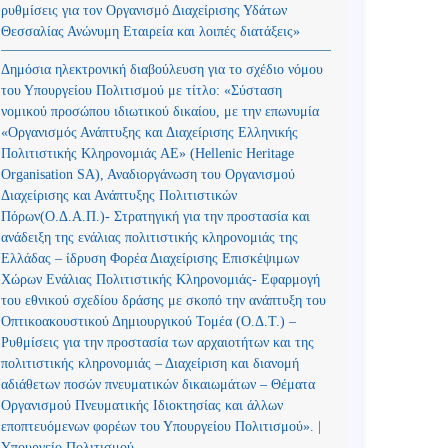
ρυθμίσεις για τον Οργανισμό Διαχείρισης Υδάτων
Θεσσαλίας Ανώνυμη Εταιρεία και λοιπές διατάξεις»
Δημόσια ηλεκτρονική διαβούλευση για το σχέδιο νόμου
του Υπουργείου Πολιτισμού με τίτλο: «Σύσταση
νομικού προσώπου ιδιωτικού δικαίου, με την επωνυμία
«Οργανισμός Ανάπτυξης και Διαχείρισης Ελληνικής
Πολιτιστικής Κληρονομιάς ΑΕ» (Hellenic Heritage
Organisation SA), Αναδιοργάνωση του Οργανισμού
Διαχείρισης και Ανάπτυξης Πολιτιστικών
Πόρων(Ο.Δ.Α.Π.)- Στρατηγική για την προστασία και
ανάδειξη της ενάλιας πολιτιστικής κληρονομιάς της
Ελλάδας – ίδρυση Φορέα Διαχείρισης Επισκέψιμων
Χώρων Ενάλιας Πολιτιστικής Κληρονομιάς- Εφαρμογή
του εθνικού σχεδίου δράσης με σκοπό την ανάπτυξη του
Οπτικοακουστικού Δημιουργικού Τομέα (Ο.Δ.Τ.) –
Ρυθμίσεις για την προστασία των αρχαιοτήτων και της
πολιτιστικής κληρονομιάς – Διαχείριση και διανομή
αδιάθετων ποσών πνευματικών δικαιωμάτων – Θέματα
Οργανισμού Πνευματικής Ιδιοκτησίας και άλλων
εποπτευόμενων φορέων του Υπουργείου Πολιτισμού». |
Υπουργείο Πολιτισμού