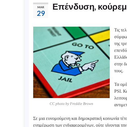
Επένδυση, κούρεμ
MAR
29
Τις τε
σύμφων
της τρ
επενδύ
Ελλάδο
στην δ
τους.
Τα ομό
PSI. Κ
λειτου
CC photo by Freddie Brown
αντιμε
Σε μια ευνομούμενη και δημοκρατική κοινωνία τέτοι
ενημέρωση των ενδιαφερομένων, ούτε γίνονται την 