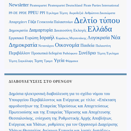
Newsletter
Piratenpartei
Piratenpartei Deutschland
Pirate Parties International
PPEU
PPI
Ανθρώπινα Δικαιώματα
PP-DE
PPDE
Έγκλημα Τέμπη
Ακροδεξιά
Δελτίο τύπου
Γάζα
Απαρτχάιντ
Γενοκτονία Παλαιστινίων
Ελλάδα
Διαμαρτυρία
Δημοκρατία
Δικαιοσύνη
Εκλογές
Νέα
Ισραήλ
Λογοκρισία
Ευρώπη
Εργασιακά
Κυριάκος Μητσοτάκης
Δημοκρατία
Οικονομία
Παιδεία
Παλαιστίνη
Νετανιάχου
Περιβάλλον
Συνέδριο
Προσωπικά δεδομένα
Τέμπη Έγκλημα
Ραδιόφωνο
Υγεία
Τεμπη
Τέμπη Συγκάλυψη
Τραμπ
Φάρμακα
ΔΙΑΒΟΥΛΕΎΣΕΙΣ ΣΤΟ OPENGOV
Δημόσια ηλεκτρονική διαβούλευση για το σχέδιο νόμου του
Υπουργείου Περιβάλλοντος και Ενέργειας με τίτλο: «Επέκταση
αρμοδιοτήτων της Εταιρείας Υδρεύσεως και Αποχετεύσεως
Πρωτευούσης και της Εταιρείας Ύδρευσης και Αποχέτευσης
Θεσσαλονίκης, ενίσχυση της Ρυθμιστικής Αρχής Αποβλήτων,
Ενέργειας και Υδάτων, ρυθμίσεις για τον Οργανισμό Διαχείρισης
Υδάτων Θεσσαλίας Ανώνυμη Εταιρεία και λοιπές διατάξεις»