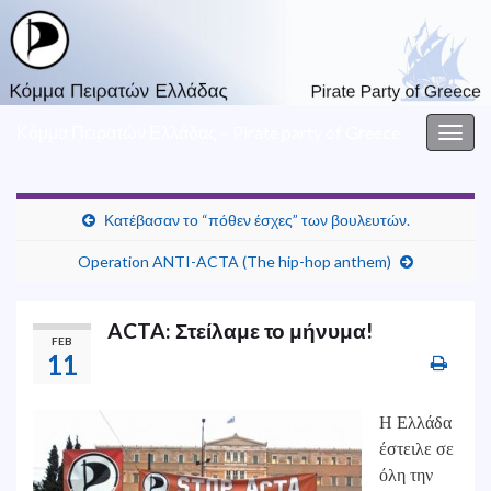
Κόμμα Πειρατών Ελλάδας – Pirate party of Greece
Togg
navig
Κατέβασαν το “πόθεν έσχες” των βουλευτών.
Operation ANTI-ACTA (The hip-hop anthem)
ACTA: Στείλαμε το μήνυμα!
FEB
11
Η Ελλάδα
έστειλε σε
όλη την