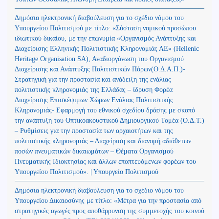
Δημόσια ηλεκτρονική διαβούλευση για το σχέδιο νόμου του
Υπουργείου Πολιτισμού με τίτλο: «Σύσταση νομικού προσώπου
ιδιωτικού δικαίου, με την επωνυμία «Οργανισμός Ανάπτυξης και
Διαχείρισης Ελληνικής Πολιτιστικής Κληρονομιάς ΑΕ» (Hellenic
Heritage Organisation SA), Αναδιοργάνωση του Οργανισμού
Διαχείρισης και Ανάπτυξης Πολιτιστικών Πόρων(Ο.Δ.Α.Π.)-
Στρατηγική για την προστασία και ανάδειξη της ενάλιας
πολιτιστικής κληρονομιάς της Ελλάδας – ίδρυση Φορέα
Διαχείρισης Επισκέψιμων Χώρων Ενάλιας Πολιτιστικής
Κληρονομιάς- Εφαρμογή του εθνικού σχεδίου δράσης με σκοπό
την ανάπτυξη του Οπτικοακουστικού Δημιουργικού Τομέα (Ο.Δ.Τ.)
– Ρυθμίσεις για την προστασία των αρχαιοτήτων και της
πολιτιστικής κληρονομιάς – Διαχείριση και διανομή αδιάθετων
ποσών πνευματικών δικαιωμάτων – Θέματα Οργανισμού
Πνευματικής Ιδιοκτησίας και άλλων εποπτευόμενων φορέων του
Υπουργείου Πολιτισμού». | Υπουργείο Πολιτισμού
Δημόσια ηλεκτρονική διαβούλευση για το σχέδιο νόμου του
Υπουργείου Δικαιοσύνης με τίτλο: «Μέτρα για την προστασία από
στρατηγικές αγωγές προς αποθάρρυνση της συμμετοχής του κοινού