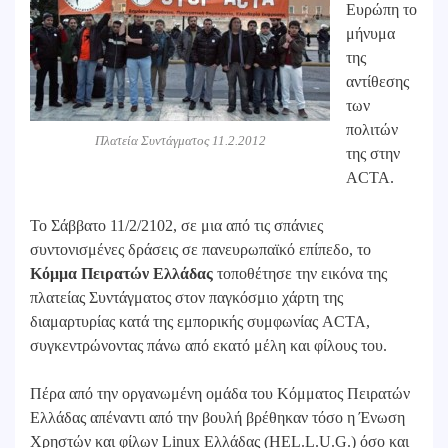
Ευρώπη το
μήνυμα
της
αντίθεσης
των
πολιτών
Πλατεία Συντάγματος 11.2.2012
της στην
ACTA.
Το Σάββατο 11/2/2102, σε μια από τις σπάνιες
συντονισμένες δράσεις σε πανευρωπαϊκό επίπεδο, το
Κόμμα Πειρατών Ελλάδας
τοποθέτησε την εικόνα της
πλατείας Συντάγματος στον παγκόσμιο χάρτη της
διαμαρτυρίας κατά της εμπορικής συμφωνίας ACTA,
συγκεντρώνοντας πάνω από εκατό μέλη και φίλους του.
Πέρα από την οργανωμένη ομάδα του Κόμματος Πειρατών
Ελλάδας απέναντι από την βουλή βρέθηκαν τόσο η Ένωση
Χρηστών και φίλων Linux Ελλάδας (HEL.L.U.G.) όσο και