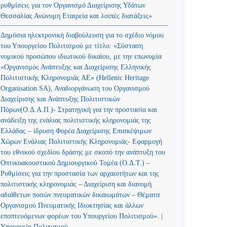
ρυθμίσεις για τον Οργανισμό Διαχείρισης Υδάτων
Θεσσαλίας Ανώνυμη Εταιρεία και λοιπές διατάξεις»
Δημόσια ηλεκτρονική διαβούλευση για το σχέδιο νόμου
του Υπουργείου Πολιτισμού με τίτλο: «Σύσταση
νομικού προσώπου ιδιωτικού δικαίου, με την επωνυμία
«Οργανισμός Ανάπτυξης και Διαχείρισης Ελληνικής
Πολιτιστικής Κληρονομιάς ΑΕ» (Hellenic Heritage
Organisation SA), Αναδιοργάνωση του Οργανισμού
Διαχείρισης και Ανάπτυξης Πολιτιστικών
Πόρων(Ο.Δ.Α.Π.)- Στρατηγική για την προστασία και
ανάδειξη της ενάλιας πολιτιστικής κληρονομιάς της
Ελλάδας – ίδρυση Φορέα Διαχείρισης Επισκέψιμων
Χώρων Ενάλιας Πολιτιστικής Κληρονομιάς- Εφαρμογή
του εθνικού σχεδίου δράσης με σκοπό την ανάπτυξη του
Οπτικοακουστικού Δημιουργικού Τομέα (Ο.Δ.Τ.) –
Ρυθμίσεις για την προστασία των αρχαιοτήτων και της
πολιτιστικής κληρονομιάς – Διαχείριση και διανομή
αδιάθετων ποσών πνευματικών δικαιωμάτων – Θέματα
Οργανισμού Πνευματικής Ιδιοκτησίας και άλλων
εποπτευόμενων φορέων του Υπουργείου Πολιτισμού». |
Υπουργείο Πολιτισμού