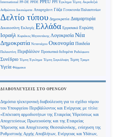
PPEU
PPI
International
PP-DE
PPDE
Έγκλημα Τέμπη
Ακροδεξιά
Γάζα
Απαρτχάιντ
Γενοκτονία Παλαιστινίων
Ανθρώπινα Δικαιώματα
Δελτίο τύπου
Διαμαρτυρία
Δημοκρατία
Ελλάδα
Ευρώπη
Δικαιοσύνη
Εκλογές
Εργασιακά
Νέα
Ισραήλ
Λογοκρισία
Κυριάκος Μητσοτάκης
Δημοκρατία
Οικονομία
Παιδεία
Νετανιάχου
Περιβάλλον
Προσωπικά δεδομένα
Παλαιστίνη
Ραδιόφωνο
Συνέδριο
Τεμπη
Τέμπη Έγκλημα
Τέμπη Συγκάλυψη
Τραμπ
Υγεία
Φάρμακα
ΔΙΑΒΟΥΛΕΎΣΕΙΣ ΣΤΟ OPENGOV
Δημόσια ηλεκτρονική διαβούλευση για το σχέδιο νόμου
του Υπουργείου Περιβάλλοντος και Ενέργειας με τίτλο:
«Επέκταση αρμοδιοτήτων της Εταιρείας Υδρεύσεως και
Αποχετεύσεως Πρωτευούσης και της Εταιρείας
Ύδρευσης και Αποχέτευσης Θεσσαλονίκης, ενίσχυση της
Ρυθμιστικής Αρχής Αποβλήτων, Ενέργειας και Υδάτων,