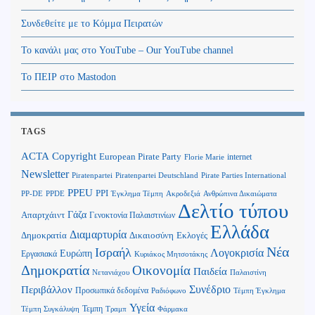
Συνδεθείτε με το Κόμμα Πειρατών
Το κανάλι μας στο YouTube – Our YouTube channel
Το ΠΕΙΡ στο Mastodon
TAGS
Copyright
ACTA
European Pirate Party
internet
Florie Marie
Newsletter
Piratenpartei
Piratenpartei Deutschland
Pirate Parties International
PPEU
PPI
Ανθρώπινα Δικαιώματα
PP-DE
PPDE
Έγκλημα Τέμπη
Ακροδεξιά
Δελτίο τύπου
Γάζα
Απαρτχάιντ
Γενοκτονία Παλαιστινίων
Ελλάδα
Διαμαρτυρία
Δημοκρατία
Δικαιοσύνη
Εκλογές
Νέα
Ισραήλ
Λογοκρισία
Ευρώπη
Εργασιακά
Κυριάκος Μητσοτάκης
Δημοκρατία
Οικονομία
Παιδεία
Παλαιστίνη
Νετανιάχου
Περιβάλλον
Συνέδριο
Προσωπικά δεδομένα
Τέμπη Έγκλημα
Ραδιόφωνο
Υγεία
Τεμπη
Τέμπη Συγκάλυψη
Τραμπ
Φάρμακα