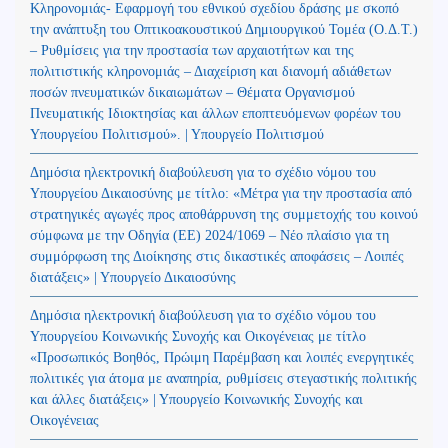
Κληρονομιάς- Εφαρμογή του εθνικού σχεδίου δράσης με σκοπό
την ανάπτυξη του Οπτικοακουστικού Δημιουργικού Τομέα (Ο.Δ.Τ.)
– Ρυθμίσεις για την προστασία των αρχαιοτήτων και της
πολιτιστικής κληρονομιάς – Διαχείριση και διανομή αδιάθετων
ποσών πνευματικών δικαιωμάτων – Θέματα Οργανισμού
Πνευματικής Ιδιοκτησίας και άλλων εποπτευόμενων φορέων του
Υπουργείου Πολιτισμού». | Υπουργείο Πολιτισμού
Δημόσια ηλεκτρονική διαβούλευση για το σχέδιο νόμου του
Υπουργείου Δικαιοσύνης με τίτλο: «Μέτρα για την προστασία από
στρατηγικές αγωγές προς αποθάρρυνση της συμμετοχής του κοινού
σύμφωνα με την Οδηγία (ΕΕ) 2024/1069 – Νέο πλαίσιο για τη
συμμόρφωση της Διοίκησης στις δικαστικές αποφάσεις – Λοιπές
διατάξεις» | Υπουργείο Δικαιοσύνης
Δημόσια ηλεκτρονική διαβούλευση για το σχέδιο νόμου του
Υπουργείου Κοινωνικής Συνοχής και Οικογένειας με τίτλο
«Προσωπικός Βοηθός, Πρώιμη Παρέμβαση και λοιπές ενεργητικές
πολιτικές για άτομα με αναπηρία, ρυθμίσεις στεγαστικής πολιτικής
και άλλες διατάξεις» | Υπουργείο Κοινωνικής Συνοχής και
Οικογένειας