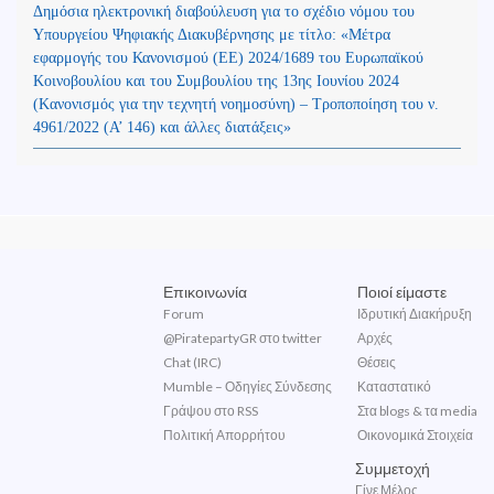
Δημόσια ηλεκτρονική διαβούλευση για το σχέδιο νόμου του
Υπουργείου Ψηφιακής Διακυβέρνησης με τίτλο: «Μέτρα
εφαρμογής του Κανονισμού (ΕΕ) 2024/1689 του Ευρωπαϊκού
Κοινοβουλίου και του Συμβουλίου της 13ης Ιουνίου 2024
(Kανονισμός για την τεχνητή νοημοσύνη) – Τροποποίηση του ν.
4961/2022 (Α’ 146) και άλλες διατάξεις»
Επικοινωνία
Ποιοί είμαστε
Forum
Ιδρυτική Διακήρυξη
@PiratepartyGR στο twitter
Αρχές
Chat (IRC)
Θέσεις
Mumble – Οδηγίες Σύνδεσης
Καταστατικό
Γράψου στο RSS
Στα blogs & τα media
Πολιτική Απορρήτου
Οικονομικά Στοιχεία
Συμμετοχή
Γίνε Μέλος