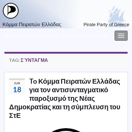
Κόμμα Πειρατών Ελλάδας – Pirate party of Greece
Togg
navig
TAG:
ΣΎΝΤΑΓΜΑ
To Κόμμα Πειρατών Ελλάδας
JUN
18
για τον αντισυνταγματικό
παροξυσμό της Νέας
Δημοκρατίας και τη σύμπλευση του
ΣτΕ