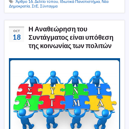
Άρθρο 16
,
Δελτίο τύπου
,
Ιδιωτικά Πανεπιστήμια
,
Νέα
Δημοκρατία
,
ΣτΕ
,
Σύνταγμα
Η Αναθεώρηση του
OCT
18
Συντάγματος είναι υπόθεση
της κοινωνίας των πολιτών