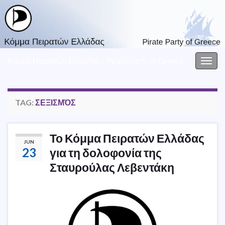
Κόμμα Πειρατών Ελλάδας – Pirate party of Greece
Togg
navig
TAG:
ΣΕΞΙΣΜΌΣ
Το Κόμμα Πειρατών Ελλάδας
JUN
23
για τη δολοφονία της
Σταυρούλας Λεβεντάκη