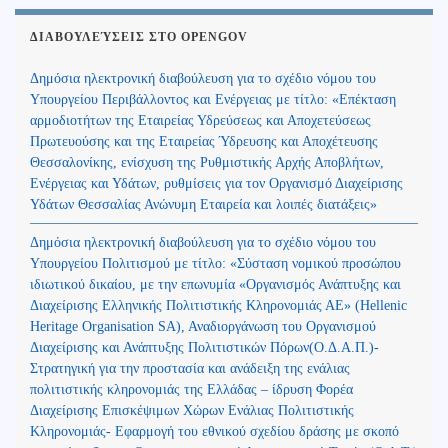
ΔΙΑΒΟΥΛΕΎΣΕΙΣ ΣΤΟ OPENGOV
Δημόσια ηλεκτρονική διαβούλευση για το σχέδιο νόμου του
Υπουργείου Περιβάλλοντος και Ενέργειας με τίτλο: «Επέκταση
αρμοδιοτήτων της Εταιρείας Υδρεύσεως και Αποχετεύσεως
Πρωτευούσης και της Εταιρείας Ύδρευσης και Αποχέτευσης
Θεσσαλονίκης, ενίσχυση της Ρυθμιστικής Αρχής Αποβλήτων,
Ενέργειας και Υδάτων, ρυθμίσεις για τον Οργανισμό Διαχείρισης
Υδάτων Θεσσαλίας Ανώνυμη Εταιρεία και λοιπές διατάξεις»
Δημόσια ηλεκτρονική διαβούλευση για το σχέδιο νόμου του
Υπουργείου Πολιτισμού με τίτλο: «Σύσταση νομικού προσώπου
ιδιωτικού δικαίου, με την επωνυμία «Οργανισμός Ανάπτυξης και
Διαχείρισης Ελληνικής Πολιτιστικής Κληρονομιάς ΑΕ» (Hellenic
Heritage Organisation SA), Αναδιοργάνωση του Οργανισμού
Διαχείρισης και Ανάπτυξης Πολιτιστικών Πόρων(Ο.Δ.Α.Π.)-
Στρατηγική για την προστασία και ανάδειξη της ενάλιας
πολιτιστικής κληρονομιάς της Ελλάδας – ίδρυση Φορέα
Διαχείρισης Επισκέψιμων Χώρων Ενάλιας Πολιτιστικής
Κληρονομιάς- Εφαρμογή του εθνικού σχεδίου δράσης με σκοπό