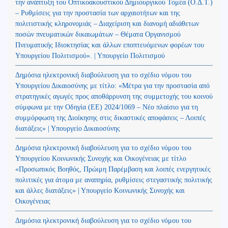
την ανάπτυξη του Οπτικοακουστικού Δημιουργικού Τομέα (Ο.Δ.Τ.)
– Ρυθμίσεις για την προστασία των αρχαιοτήτων και της
πολιτιστικής κληρονομιάς – Διαχείριση και διανομή αδιάθετων
ποσών πνευματικών δικαιωμάτων – Θέματα Οργανισμού
Πνευματικής Ιδιοκτησίας και άλλων εποπτευόμενων φορέων του
Υπουργείου Πολιτισμού». | Υπουργείο Πολιτισμού
Δημόσια ηλεκτρονική διαβούλευση για το σχέδιο νόμου του
Υπουργείου Δικαιοσύνης με τίτλο: «Μέτρα για την προστασία από
στρατηγικές αγωγές προς αποθάρρυνση της συμμετοχής του κοινού
σύμφωνα με την Οδηγία (ΕΕ) 2024/1069 – Νέο πλαίσιο για τη
συμμόρφωση της Διοίκησης στις δικαστικές αποφάσεις – Λοιπές
διατάξεις» | Υπουργείο Δικαιοσύνης
Δημόσια ηλεκτρονική διαβούλευση για το σχέδιο νόμου του
Υπουργείου Κοινωνικής Συνοχής και Οικογένειας με τίτλο
«Προσωπικός Βοηθός, Πρώιμη Παρέμβαση και λοιπές ενεργητικές
πολιτικές για άτομα με αναπηρία, ρυθμίσεις στεγαστικής πολιτικής
και άλλες διατάξεις» | Υπουργείο Κοινωνικής Συνοχής και
Οικογένειας
Δημόσια ηλεκτρονική διαβούλευση για το σχέδιο νόμου του