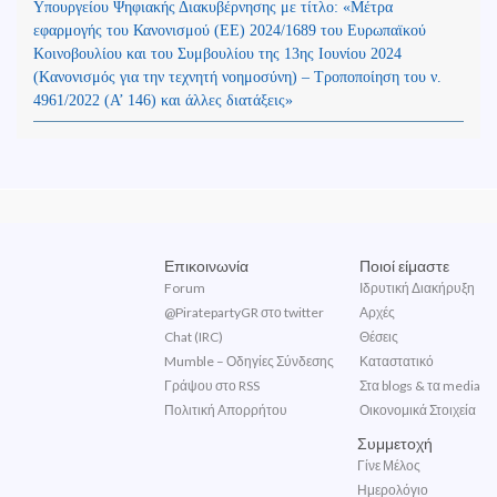
Υπουργείου Ψηφιακής Διακυβέρνησης με τίτλο: «Μέτρα
εφαρμογής του Κανονισμού (ΕΕ) 2024/1689 του Ευρωπαϊκού
Κοινοβουλίου και του Συμβουλίου της 13ης Ιουνίου 2024
(Kανονισμός για την τεχνητή νοημοσύνη) – Τροποποίηση του ν.
4961/2022 (Α’ 146) και άλλες διατάξεις»
Επικοινωνία
Ποιοί είμαστε
Forum
Ιδρυτική Διακήρυξη
@PiratepartyGR στο twitter
Αρχές
Chat (IRC)
Θέσεις
Mumble – Οδηγίες Σύνδεσης
Καταστατικό
Γράψου στο RSS
Στα blogs & τα media
Πολιτική Απορρήτου
Οικονομικά Στοιχεία
Συμμετοχή
Γίνε Μέλος
Ημερολόγιο