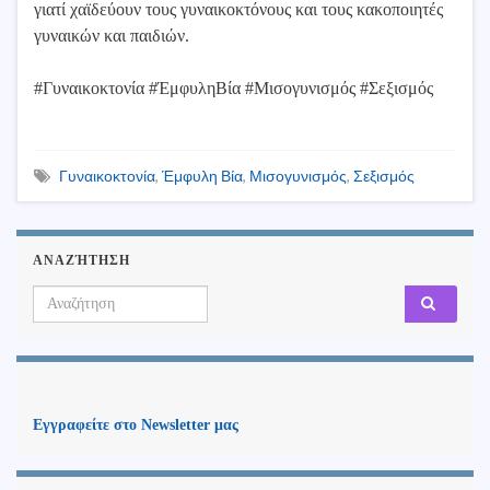
γιατί χαϊδεύουν τους γυναικοκτόνους και τους κακοποιητές
γυναικών και παιδιών.
#Γυναικοκτονία #ΈμφυληΒία #Μισογυνισμός #Σεξισμός
Γυναικοκτονία
,
Έμφυλη Βία
,
Μισογυνισμός
,
Σεξισμός
ΑΝΑΖΉΤΗΣΗ
Search for:
Εγγραφείτε στο Newsletter μας