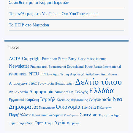
Συνδεθείτε με το Κόμμα Πειρατών
Το κανάλι μας στο YouTube – Our YouTube channel
Το ΠΕΙΡ στο Mastodon
TAGS
Copyright
ACTA
European Pirate Party
internet
Florie Marie
Newsletter
Piratenpartei
Piratenpartei Deutschland
Pirate Parties International
PPEU
PPI
Ανθρώπινα Δικαιώματα
PP-DE
PPDE
Έγκλημα Τέμπη
Ακροδεξιά
Δελτίο τύπου
Γάζα
Απαρτχάιντ
Γενοκτονία Παλαιστινίων
Ελλάδα
Διαμαρτυρία
Δημοκρατία
Δικαιοσύνη
Εκλογές
Νέα
Ισραήλ
Λογοκρισία
Ευρώπη
Εργασιακά
Κυριάκος Μητσοτάκης
Δημοκρατία
Οικονομία
Παιδεία
Παλαιστίνη
Νετανιάχου
Περιβάλλον
Συνέδριο
Προσωπικά δεδομένα
Τέμπη Έγκλημα
Ραδιόφωνο
Υγεία
Τεμπη
Τέμπη Συγκάλυψη
Τραμπ
Φάρμακα