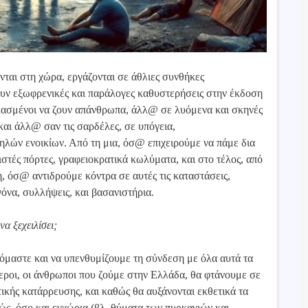
νται στη χώρα, εργάζονται σε άθλιες συνθήκες
υν εξωφρενικές και παράλογες καθυστερήσεις στην έκδοση
αγκασμένοι να ζουν απάνθρωπα, άλλ@ σε λυόμενα και σκηνές
αι άλλ@ σαν τις σαρδέλες, σε υπόγεια,
λών ενοικίων. Από τη μια, όσ@ επιχειρούμε να πάμε δια
στές πόρτες, γραφειοκρατικά κωλύματα, και στο τέλος, από
η, όσ@ αντιδρούμε κόντρα σε αυτές τις καταστάσεις,
να, συλλήψεις, και βασανιστήρια.
να ξεχειλίσει;
νόμαστε και να υπενθυμίζουμε τη σύνδεση με όλα αυτά τα
εροι, οι άνθρωποι που ζούμε στην Ελλάδα, θα φτάνουμε σε
τικής κατάρρευσης, και καθώς θα αυξάνονται εκθετικά τα
ώς, όσο και εγχώρια (βλ. θύματα των πυρκαγιών και