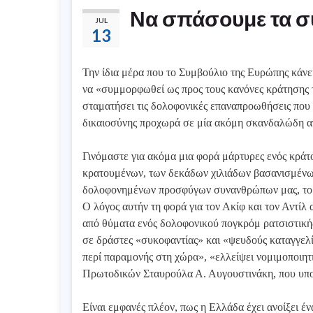
Να σπάσουμε τα σύ
JUL
13
Την ίδια μέρα που το Συμβούλιο της Ευρώπης κάνε
να «συμμορφωθεί ως προς τους κανόνες κράτησης 
σταματήσει τις δολοφονικές επαναπροωθήσεις που 
δικαιοσύνης προχωρά σε μία ακόμη σκανδαλώδη 
Γινόμαστε για ακόμα μια φορά μάρτυρες ενός κρά
κρατουμένων, των δεκάδων χιλιάδων βασανισμένων
δολοφονημένων προσφύγων συνανθρώπων μας, το δ
Ο λόγος αυτήν τη φορά για τον Ακίφ και τον Αντίλ
από θύματα ενός δολοφονικού πογκρόμ ρατσιστικής
σε δράστες «συκοφαντίας» και «ψευδούς καταγγελί
περί παραμονής στη χώρα», «ελλείψει νομιμοποιη
Πρωτοδικών Σταυρούλα Α. Αυγουστινάκη, που υπο
Είναι εμφανές πλέον, πως η Ελλάδα έχει ανοίξει 