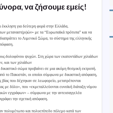
νορα, να ζήσουμε εμείς!
ι έκκληση για δεύτερη φορά στην Ελλάδα,
των μεταναστ(ρι)ών» με τα “Ευρωπαϊκά πρότυπα” και να
διαπράττει το Λιμενικό Σώμα, το σύστημα της ελληνικής
απόφαση.
τους-δολοφόνου ψυχών. Στη χώρα των εκατοντάδων χιλιάδων
, και των χιλιάδων
ικαστικό σώμα προβαίνει σε μια ακόμη θεσμική εκτροπή.
 από το Πακιστάν, οι οποίοι σύμφωνα με δικαστική απόφαση,
 βίας που δέχτηκαν σε λεωφορείο, μετατρέπονται
ας με δόλο», που «εκμεταλλεύονται ευνοϊκή διάταξη νόμου
τικών εγγράφων» – σύμφωνα με την αντεισαγγελέα
γράφει την σχετική απόφαση.
έναν πολυμέτωπο και πολυεπίπεδο πόλεμο κατά των