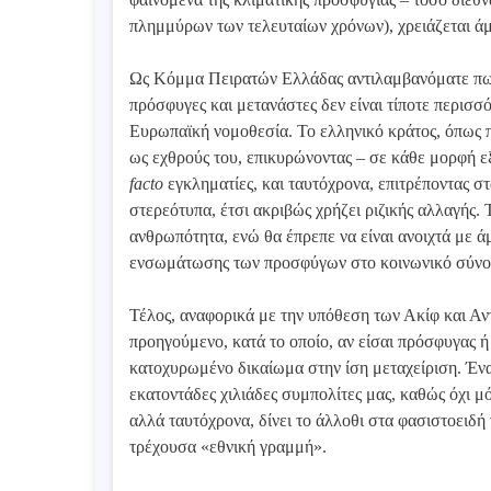
πλημμύρων των τελευταίων χρόνων), χρειάζεται ά
Ως Κόμμα Πειρατών Ελλάδας αντιλαμβανόματε πως
πρόσφυγες και μετανάστες δεν είναι τίποτε περισ
Ευρωπαϊκή νομοθεσία. Το ελληνικό κράτος, όπως 
ως εχθρούς του, επικυρώνοντας – σε κάθε μορφή ε
facto
εγκληματίες, και ταυτόχρονα, επιτρέποντας 
στερεότυπα, έτσι ακριβώς χρήζει ριζικής αλλαγής. 
ανθρωπότητα, ενώ θα έπρεπε να είναι ανοιχτά με ά
ενσωμάτωσης των προσφύγων στο κοινωνικό σύνολο
Τέλος, αναφορικά με την υπόθεση των Ακίφ και Αν
προηγούμενο, κατά το οποίο, αν είσαι πρόσφυγας ή
κατοχυρωμένο δικαίωμα στην ίση μεταχείριση. Ένα 
εκατοντάδες χιλιάδες συμπολίτες μας, καθώς όχι μ
αλλά ταυτόχρονα, δίνει το άλλοθι στα φασιστοειδ
τρέχουσα «εθνική γραμμή».