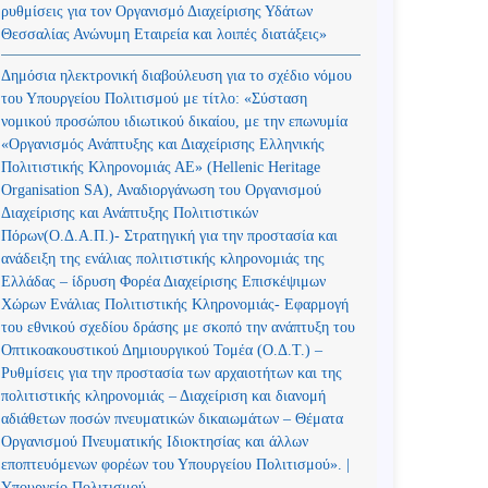
ρυθμίσεις για τον Οργανισμό Διαχείρισης Υδάτων
Θεσσαλίας Ανώνυμη Εταιρεία και λοιπές διατάξεις»
Δημόσια ηλεκτρονική διαβούλευση για το σχέδιο νόμου
του Υπουργείου Πολιτισμού με τίτλο: «Σύσταση
νομικού προσώπου ιδιωτικού δικαίου, με την επωνυμία
«Οργανισμός Ανάπτυξης και Διαχείρισης Ελληνικής
Πολιτιστικής Κληρονομιάς ΑΕ» (Hellenic Heritage
Organisation SA), Αναδιοργάνωση του Οργανισμού
Διαχείρισης και Ανάπτυξης Πολιτιστικών
Πόρων(Ο.Δ.Α.Π.)- Στρατηγική για την προστασία και
ανάδειξη της ενάλιας πολιτιστικής κληρονομιάς της
Ελλάδας – ίδρυση Φορέα Διαχείρισης Επισκέψιμων
Χώρων Ενάλιας Πολιτιστικής Κληρονομιάς- Εφαρμογή
του εθνικού σχεδίου δράσης με σκοπό την ανάπτυξη του
Οπτικοακουστικού Δημιουργικού Τομέα (Ο.Δ.Τ.) –
Ρυθμίσεις για την προστασία των αρχαιοτήτων και της
πολιτιστικής κληρονομιάς – Διαχείριση και διανομή
αδιάθετων ποσών πνευματικών δικαιωμάτων – Θέματα
Οργανισμού Πνευματικής Ιδιοκτησίας και άλλων
εποπτευόμενων φορέων του Υπουργείου Πολιτισμού». |
Υπουργείο Πολιτισμού