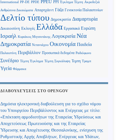
PPEU
PPI
International
PP-DE
PPDE
Έγκλημα Τέμπη
Ακροδεξιά
Γάζα
Απαρτχάιντ
Γενοκτονία Παλαιστινίων
Ανθρώπινα Δικαιώματα
Δελτίο τύπου
Διαμαρτυρία
Δημοκρατία
Ελλάδα
Ευρώπη
Δικαιοσύνη
Εκλογές
Εργασιακά
Νέα
Ισραήλ
Λογοκρισία
Κυριάκος Μητσοτάκης
Δημοκρατία
Οικονομία
Παιδεία
Νετανιάχου
Περιβάλλον
Προσωπικά δεδομένα
Παλαιστίνη
Ραδιόφωνο
Συνέδριο
Τεμπη
Τέμπη Έγκλημα
Τέμπη Συγκάλυψη
Τραμπ
Υγεία
Φάρμακα
ΔΙΑΒΟΥΛΕΎΣΕΙΣ ΣΤΟ OPENGOV
Δημόσια ηλεκτρονική διαβούλευση για το σχέδιο νόμου
του Υπουργείου Περιβάλλοντος και Ενέργειας με τίτλο:
«Επέκταση αρμοδιοτήτων της Εταιρείας Υδρεύσεως και
Αποχετεύσεως Πρωτευούσης και της Εταιρείας
Ύδρευσης και Αποχέτευσης Θεσσαλονίκης, ενίσχυση της
Ρυθμιστικής Αρχής Αποβλήτων, Ενέργειας και Υδάτων,