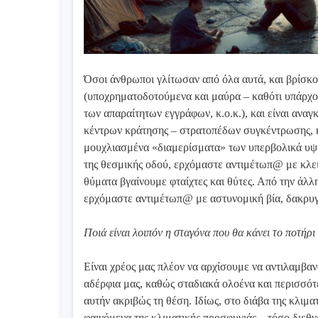
Όσοι άνθρωποι γλίτωσαν από όλα αυτά, και βρίσκο
(υποχρηματοδοτούμενα και μαύρα – καθότι υπάρχο
των απαραίτητων εγγράφων, κ.ο.κ.), και είναι αν
κέντρων κράτησης – στρατοπέδων συγκέντρωσης, κ
μουχλιασμένα «διαμερίσματα» των υπερβολικά υψη
της θεσμικής οδού, ερχόμαστε αντιμέτωπ@ με κλει
θύματα βγαίνουμε φταίχτες και θύτες. Από την άλλ
ερχόμαστε αντιμέτωπ@ με αστυνομική βία, δακρυγό
Ποιά είναι λοιπόν η σταγόνα που θα κάνει το ποτήρι 
Είναι χρέος μας πλέον να αρχίσουμε να αντιλαμβα
αδέρφια μας, καθώς σταδιακά ολοένα και περισσότ
αυτήν ακριβώς τη θέση. Ιδίως, στο διάβα της κλιμα
φαινόμενα της κλιματικής προσφυγιάς – τόσο διεθν