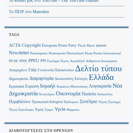
Το κανάλι μας στο YouTube – Our YouTube channel
Το ΠΕΙΡ στο Mastodon
TAGS
Copyright
ACTA
European Pirate Party
internet
Florie Marie
Newsletter
Piratenpartei
Piratenpartei Deutschland
Pirate Parties International
PPEU
PPI
Ανθρώπινα Δικαιώματα
PP-DE
PPDE
Έγκλημα Τέμπη
Ακροδεξιά
Δελτίο τύπου
Γάζα
Απαρτχάιντ
Γενοκτονία Παλαιστινίων
Ελλάδα
Διαμαρτυρία
Δημοκρατία
Δικαιοσύνη
Εκλογές
Νέα
Ισραήλ
Λογοκρισία
Ευρώπη
Εργασιακά
Κυριάκος Μητσοτάκης
Δημοκρατία
Οικονομία
Παιδεία
Παλαιστίνη
Νετανιάχου
Περιβάλλον
Συνέδριο
Προσωπικά δεδομένα
Τέμπη Έγκλημα
Ραδιόφωνο
Υγεία
Τεμπη
Τέμπη Συγκάλυψη
Τραμπ
Φάρμακα
ΔΙΑΒΟΥΛΕΎΣΕΙΣ ΣΤΟ OPENGOV