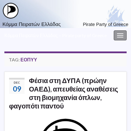
Κόμμα Πειρατών Ελλάδας – Pirate party of Greece
Togg
navig
TAG:
ΕΟΠΥΥ
Φέσια στη ΔΥΠΑ (πρώην
DEC
09
ΟΑΕΔ), απευθείας αναθέσεις
στη βιομηχανία όπλων,
φαγοπότι παντού