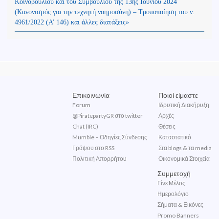
Κοινοβουλίου και του Συμβουλίου της 13ης Ιουνίου 2024
(Kανονισμός για την τεχνητή νοημοσύνη) – Τροποποίηση του ν.
4961/2022 (Α’ 146) και άλλες διατάξεις»
Επικοινωνία
Ποιοί είμαστε
Forum
Ιδρυτική Διακήρυξη
@PiratepartyGR στο twitter
Αρχές
Chat (IRC)
Θέσεις
Mumble – Οδηγίες Σύνδεσης
Καταστατικό
Γράψου στο RSS
Στα blogs & τα media
Πολιτική Απορρήτου
Οικονομικά Στοιχεία
Συμμετοχή
Γίνε Μέλος
Ημερολόγιο
Σήματα & Εικόνες
Promo Banners