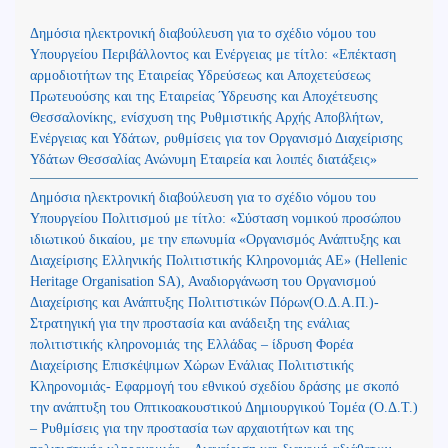
Δημόσια ηλεκτρονική διαβούλευση για το σχέδιο νόμου του
Υπουργείου Περιβάλλοντος και Ενέργειας με τίτλο: «Επέκταση
αρμοδιοτήτων της Εταιρείας Υδρεύσεως και Αποχετεύσεως
Πρωτευούσης και της Εταιρείας Ύδρευσης και Αποχέτευσης
Θεσσαλονίκης, ενίσχυση της Ρυθμιστικής Αρχής Αποβλήτων,
Ενέργειας και Υδάτων, ρυθμίσεις για τον Οργανισμό Διαχείρισης
Υδάτων Θεσσαλίας Ανώνυμη Εταιρεία και λοιπές διατάξεις»
Δημόσια ηλεκτρονική διαβούλευση για το σχέδιο νόμου του
Υπουργείου Πολιτισμού με τίτλο: «Σύσταση νομικού προσώπου
ιδιωτικού δικαίου, με την επωνυμία «Οργανισμός Ανάπτυξης και
Διαχείρισης Ελληνικής Πολιτιστικής Κληρονομιάς ΑΕ» (Hellenic
Heritage Organisation SA), Αναδιοργάνωση του Οργανισμού
Διαχείρισης και Ανάπτυξης Πολιτιστικών Πόρων(Ο.Δ.Α.Π.)-
Στρατηγική για την προστασία και ανάδειξη της ενάλιας
πολιτιστικής κληρονομιάς της Ελλάδας – ίδρυση Φορέα
Διαχείρισης Επισκέψιμων Χώρων Ενάλιας Πολιτιστικής
Κληρονομιάς- Εφαρμογή του εθνικού σχεδίου δράσης με σκοπό
την ανάπτυξη του Οπτικοακουστικού Δημιουργικού Τομέα (Ο.Δ.Τ.)
– Ρυθμίσεις για την προστασία των αρχαιοτήτων και της