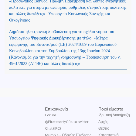
«Προσωπικός Βοηθός, Πρώιμη Παρέμβαση και λοιπές ενεργητικές
πολιτικές για άτομα με αναπηρία, ρυθμίσεις στεγαστικής πολιτικής
και άλλες διατάξεις» | Υπουργείο Κοινωνικής Συνοχής και
Οικογένειας
Δημόσια ηλεκτρονική διαβούλευση για το σχέδιο νόμου του
Υπουργείου Ψηφιακής Διακυβέρνησης με τίτλο: «Μέτρα
εφαρμογής του Κανονισμού (ΕΕ) 2024/1689 του Ευρωπαϊκού
Κοινοβουλίου και του Συμβουλίου της 13ης Ιουνίου 2024
(Kανονισμός για την τεχνητή νοημοσύνη) – Τροποποίηση του ν.
4961/2022 (Α’ 146) και άλλες διατάξεις»
Επικοινωνία
Ποιοί είμαστε
Forum
Ιδρυτική Διακήρυξη
@PiratepartyGR στο twitter
Αρχές
Chat (IRC)
Θέσεις
Mumble – Οδηγίες Σύνδεσης
Καταστατικό