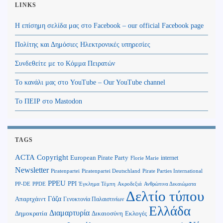
LINKS
Η επίσημη σελίδα μας στο Facebook – our official Facebook page
Πολίτης και Δημόσιες Ηλεκτρονικές υπηρεσίες
Συνδεθείτε με το Κόμμα Πειρατών
Το κανάλι μας στο YouTube – Our YouTube channel
Το ΠΕΙΡ στο Mastodon
TAGS
Copyright
ACTA
European Pirate Party
internet
Florie Marie
Newsletter
Piratenpartei
Piratenpartei Deutschland
Pirate Parties International
PPEU
PPI
Ανθρώπινα Δικαιώματα
PP-DE
PPDE
Έγκλημα Τέμπη
Ακροδεξιά
Δελτίο τύπου
Γάζα
Απαρτχάιντ
Γενοκτονία Παλαιστινίων
Ελλάδα
Διαμαρτυρία
Δημοκρατία
Δικαιοσύνη
Εκλογές