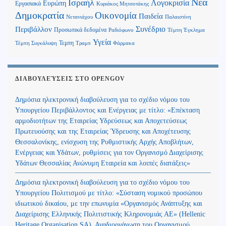
Νέα
Ισραήλ
Λογοκρισία
Ευρώπη
Εργασιακά
Κυριάκος Μητσοτάκης
Δημοκρατία
Οικονομία
Παιδεία
Παλαιστίνη
Νετανιάχου
Περιβάλλον
Συνέδριο
Προσωπικά δεδομένα
Τέμπη Έγκλημα
Ραδιόφωνο
Υγεία
Τεμπη
Τέμπη Συγκάλυψη
Τραμπ
Φάρμακα
ΔΙΑΒΟΥΛΕΎΣΕΙΣ ΣΤΟ OPENGOV
Δημόσια ηλεκτρονική διαβούλευση για το σχέδιο νόμου του
Υπουργείου Περιβάλλοντος και Ενέργειας με τίτλο: «Επέκταση
αρμοδιοτήτων της Εταιρείας Υδρεύσεως και Αποχετεύσεως
Πρωτευούσης και της Εταιρείας Ύδρευσης και Αποχέτευσης
Θεσσαλονίκης, ενίσχυση της Ρυθμιστικής Αρχής Αποβλήτων,
Ενέργειας και Υδάτων, ρυθμίσεις για τον Οργανισμό Διαχείρισης
Υδάτων Θεσσαλίας Ανώνυμη Εταιρεία και λοιπές διατάξεις»
Δημόσια ηλεκτρονική διαβούλευση για το σχέδιο νόμου του
Υπουργείου Πολιτισμού με τίτλο: «Σύσταση νομικού προσώπου
ιδιωτικού δικαίου, με την επωνυμία «Οργανισμός Ανάπτυξης και
Διαχείρισης Ελληνικής Πολιτιστικής Κληρονομιάς ΑΕ» (Hellenic
Heritage Organisation SA), Αναδιοργάνωση του Οργανισμού