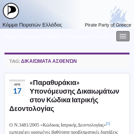
Κόμμα Πειρατών Ελλάδας – Pirate party of Greece
Togg
navig
TAG:
ΔΙΚΑΙΏΜΑΤΑ ΑΣΘΕΝΏΝ
«Παραθυράκια»
APR
17
Υπονόμευσης Δικαιωμάτων
στον Κώδικα Ιατρικής
Δεοντολογίας
[1]
Ο Ν.3481/2005 «Κώδικας Ιατρικής Δεοντολογίας»
εμπεριέχει ορισμένες βαθύτατα προβληματικές διατάξεις