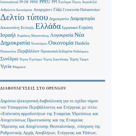
PPEU
PPI
International
PP-DE
PPDE
Έγκλημα Τέμπη
Ακροδεξιά
Γάζα
Απαρτχάιντ
Γενοκτονία Παλαιστινίων
Ανθρώπινα Δικαιώματα
Δελτίο τύπου
Διαμαρτυρία
Δημοκρατία
Ελλάδα
Ευρώπη
Δικαιοσύνη
Εκλογές
Εργασιακά
Νέα
Ισραήλ
Λογοκρισία
Κυριάκος Μητσοτάκης
Δημοκρατία
Οικονομία
Παιδεία
Νετανιάχου
Περιβάλλον
Προσωπικά δεδομένα
Παλαιστίνη
Ραδιόφωνο
Συνέδριο
Τεμπη
Τέμπη Έγκλημα
Τέμπη Συγκάλυψη
Τραμπ
Υγεία
Φάρμακα
ΔΙΑΒΟΥΛΕΎΣΕΙΣ ΣΤΟ OPENGOV
Δημόσια ηλεκτρονική διαβούλευση για το σχέδιο νόμου
του Υπουργείου Περιβάλλοντος και Ενέργειας με τίτλο:
«Επέκταση αρμοδιοτήτων της Εταιρείας Υδρεύσεως και
Αποχετεύσεως Πρωτευούσης και της Εταιρείας
Ύδρευσης και Αποχέτευσης Θεσσαλονίκης, ενίσχυση της
Ρυθμιστικής Αρχής Αποβλήτων, Ενέργειας και Υδάτων,