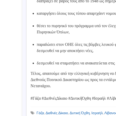
διαπράξει σε βάρος τους από το 1948 ως σήμερ
καταργήσει όλους τους τύπου απαρτχάιντ νομου
θέσει το πυρηνικό του πρόγραμμα υπό τον έλε
Πυρηνικών Όπλων,
παραδώσει στον ΟΗΕ όλες τις βόμβες λευκού 
δεσμευθεί να μην αποκτήσει νέες,
δεσμευθεί να σταματήσει να ανακατεύεται στις
Τέλος, απαιτούμε από την ελληνική κυβέρνηση να δ
Διεθνούς Ποινικού Δικαστηρίου ως προς τα εντάλ
Νετανιάχου.
#Γάζα #ΔιεθνέςΔίκαιο #ΔυτικήΌχθη #Ισραήλ #Λίβ
Γάζα
,
Διεθνές Δίκαιο
,
Δυτική Όχθη
,
Ισραήλ
,
Λίβανο