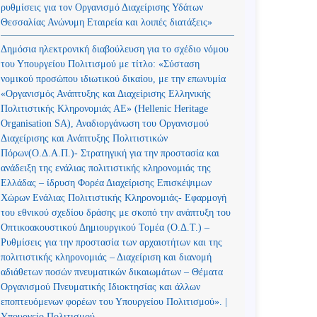
ρυθμίσεις για τον Οργανισμό Διαχείρισης Υδάτων
Θεσσαλίας Ανώνυμη Εταιρεία και λοιπές διατάξεις»
Δημόσια ηλεκτρονική διαβούλευση για το σχέδιο νόμου
του Υπουργείου Πολιτισμού με τίτλο: «Σύσταση
νομικού προσώπου ιδιωτικού δικαίου, με την επωνυμία
«Οργανισμός Ανάπτυξης και Διαχείρισης Ελληνικής
Πολιτιστικής Κληρονομιάς ΑΕ» (Hellenic Heritage
Organisation SA), Αναδιοργάνωση του Οργανισμού
Διαχείρισης και Ανάπτυξης Πολιτιστικών
Πόρων(Ο.Δ.Α.Π.)- Στρατηγική για την προστασία και
ανάδειξη της ενάλιας πολιτιστικής κληρονομιάς της
Ελλάδας – ίδρυση Φορέα Διαχείρισης Επισκέψιμων
Χώρων Ενάλιας Πολιτιστικής Κληρονομιάς- Εφαρμογή
του εθνικού σχεδίου δράσης με σκοπό την ανάπτυξη του
Οπτικοακουστικού Δημιουργικού Τομέα (Ο.Δ.Τ.) –
Ρυθμίσεις για την προστασία των αρχαιοτήτων και της
πολιτιστικής κληρονομιάς – Διαχείριση και διανομή
αδιάθετων ποσών πνευματικών δικαιωμάτων – Θέματα
Οργανισμού Πνευματικής Ιδιοκτησίας και άλλων
εποπτευόμενων φορέων του Υπουργείου Πολιτισμού». |
Υπουργείο Πολιτισμού