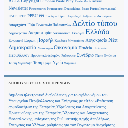
Copyright
ACTA
European Pirate Party
internet
Florie Marie
Newsletter
Piratenpartei
Piratenpartei Deutschland
Pirate Parties International
PPEU
PPI
Ανθρώπινα Δικαιώματα
PP-DE
PPDE
Έγκλημα Τέμπη
Ακροδεξιά
Δελτίο τύπου
Γάζα
Απαρτχάιντ
Γενοκτονία Παλαιστινίων
Ελλάδα
Διαμαρτυρία
Δημοκρατία
Δικαιοσύνη
Εκλογές
Νέα
Ισραήλ
Λογοκρισία
Ευρώπη
Εργασιακά
Κυριάκος Μητσοτάκης
Δημοκρατία
Οικονομία
Παιδεία
Παλαιστίνη
Νετανιάχου
Περιβάλλον
Συνέδριο
Προσωπικά δεδομένα
Τέμπη Έγκλημα
Ραδιόφωνο
Υγεία
Τεμπη
Τέμπη Συγκάλυψη
Τραμπ
Φάρμακα
ΔΙΑΒΟΥΛΕΎΣΕΙΣ ΣΤΟ OPENGOV
Δημόσια ηλεκτρονική διαβούλευση για το σχέδιο νόμου του
Υπουργείου Περιβάλλοντος και Ενέργειας με τίτλο: «Επέκταση
αρμοδιοτήτων της Εταιρείας Υδρεύσεως και Αποχετεύσεως
Πρωτευούσης και της Εταιρείας Ύδρευσης και Αποχέτευσης
Θεσσαλονίκης, ενίσχυση της Ρυθμιστικής Αρχής Αποβλήτων,
Ενέργειας και Υδάτων, ρυθμίσεις για τον Οργανισμό Διαχείρισης