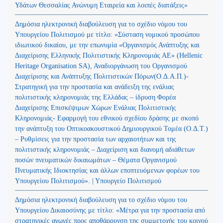
Υδάτων Θεσσαλίας Ανώνυμη Εταιρεία και λοιπές διατάξεις»
Δημόσια ηλεκτρονική διαβούλευση για το σχέδιο νόμου του
Υπουργείου Πολιτισμού με τίτλο: «Σύσταση νομικού προσώπου
ιδιωτικού δικαίου, με την επωνυμία «Οργανισμός Ανάπτυξης και
Διαχείρισης Ελληνικής Πολιτιστικής Κληρονομιάς ΑΕ» (Hellenic
Heritage Organisation SA), Αναδιοργάνωση του Οργανισμού
Διαχείρισης και Ανάπτυξης Πολιτιστικών Πόρων(Ο.Δ.Α.Π.)-
Στρατηγική για την προστασία και ανάδειξη της ενάλιας
πολιτιστικής κληρονομιάς της Ελλάδας – ίδρυση Φορέα
Διαχείρισης Επισκέψιμων Χώρων Ενάλιας Πολιτιστικής
Κληρονομιάς- Εφαρμογή του εθνικού σχεδίου δράσης με σκοπό
την ανάπτυξη του Οπτικοακουστικού Δημιουργικού Τομέα (Ο.Δ.Τ.)
– Ρυθμίσεις για την προστασία των αρχαιοτήτων και της
πολιτιστικής κληρονομιάς – Διαχείριση και διανομή αδιάθετων
ποσών πνευματικών δικαιωμάτων – Θέματα Οργανισμού
Πνευματικής Ιδιοκτησίας και άλλων εποπτευόμενων φορέων του
Υπουργείου Πολιτισμού». | Υπουργείο Πολιτισμού
Δημόσια ηλεκτρονική διαβούλευση για το σχέδιο νόμου του
Υπουργείου Δικαιοσύνης με τίτλο: «Μέτρα για την προστασία από
στρατηγικές αγωγές προς αποθάρρυνση της συμμετοχής του κοινού