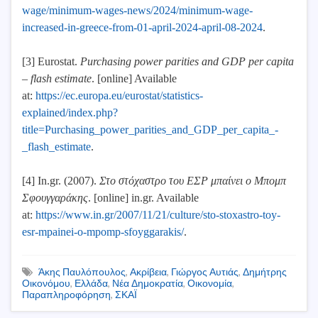
wage/minimum-wages-news/2024/minimum-wage-
increased-in-greece-from-01-april-2024-april-08-2024
.
[3] Eurostat.
Purchasing power parities and GDP per capita
– flash estimate
. [online] Available
at:
https://ec.europa.eu/eurostat/statistics-
explained/index.php?
title=Purchasing_power_parities_and_GDP_per_capita_-
_flash_estimate
.
[4] In.gr. (2007).
Στο στόχαστρο του ΕΣΡ μπαίνει ο Μπομπ
Σφουγγαράκης
. [online] in.gr. Available
at:
https://www.in.gr/2007/11/21/culture/sto-stoxastro-toy-
esr-mpainei-o-mpomp-sfoyggarakis/
.
Άκης Παυλόπουλος
,
Ακρίβεια
,
Γιώργος Αυτιάς
,
Δημήτρης
Οικονόμου
,
Ελλάδα
,
Νέα Δημοκρατία
,
Οικονομία
,
Παραπληροφόρηση
,
ΣΚΑΪ