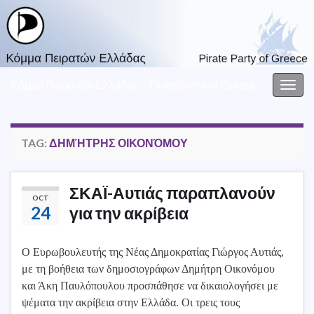
Κόμμα Πειρατών Ελλάδας – Pirate party of Greece
Togg
navig
TAG:
ΔΗΜΉΤΡΗΣ ΟΙΚΟΝΌΜΟΥ
ΣΚΑΪ-Αυτιάς παραπλανούν
OCT
24
για την ακρίβεια
Ο Ευρωβουλευτής της Νέας Δημοκρατίας Γιώργος Αυτιάς,
με τη βοήθεια των δημοσιογράφων Δημήτρη Οικονόμου
και Άκη Παυλόπουλου προσπάθησε να δικαιολογήσει με
ψέματα την ακρίβεια στην Ελλάδα. Οι τρεις τους