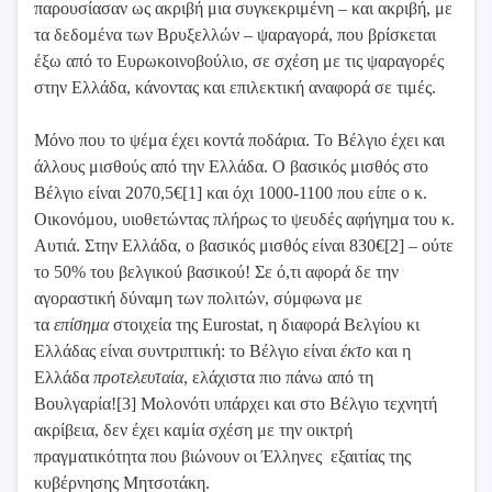
παρουσίασαν ως ακριβή μια συγκεκριμένη – και ακριβή, με
τα δεδομένα των Βρυξελλών – ψαραγορά, που βρίσκεται
έξω από το Ευρωκοινοβούλιο, σε σχέση με τις ψαραγορές
στην Ελλάδα, κάνοντας και επιλεκτική αναφορά σε τιμές.
Μόνο που το ψέμα έχει κοντά ποδάρια. Το Βέλγιο έχει και
άλλους μισθούς από την Ελλάδα. Ο βασικός μισθός στο
Βέλγιο είναι 2070,5€[1] και όχι 1000-1100 που είπε ο κ.
Οικονόμου, υιοθετώντας πλήρως το ψευδές αφήγημα του κ.
Αυτιά. Στην Ελλάδα, ο βασικός μισθός είναι 830€[2] – ούτε
το 50% του βελγικού βασικού! Σε ό,τι αφορά δε την
αγοραστική δύναμη των πολιτών, σύμφωνα με
τα
επίσημα
στοιχεία της Eurostat, η διαφορά Βελγίου κι
Ελλάδας είναι συντριπτική: το Βέλγιο είναι
έκτο
και η
Ελλάδα
προτελευταία
, ελάχιστα πιο πάνω από τη
Βουλγαρία![3] Μολονότι υπάρχει και στο Βέλγιο τεχνητή
ακρίβεια, δεν έχει καμία σχέση με την οικτρή
πραγματικότητα που βιώνουν οι Έλληνες εξαιτίας της
κυβέρνησης Μητσοτάκη.