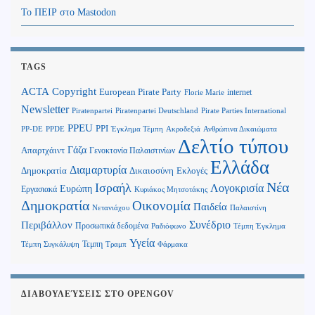
Το ΠΕΙΡ στο Mastodon
TAGS
Copyright
ACTA
European Pirate Party
internet
Florie Marie
Newsletter
Piratenpartei
Piratenpartei Deutschland
Pirate Parties International
PPEU
PPI
Ανθρώπινα Δικαιώματα
PP-DE
PPDE
Έγκλημα Τέμπη
Ακροδεξιά
Δελτίο τύπου
Γάζα
Απαρτχάιντ
Γενοκτονία Παλαιστινίων
Ελλάδα
Διαμαρτυρία
Δημοκρατία
Δικαιοσύνη
Εκλογές
Νέα
Ισραήλ
Λογοκρισία
Ευρώπη
Εργασιακά
Κυριάκος Μητσοτάκης
Δημοκρατία
Οικονομία
Παιδεία
Παλαιστίνη
Νετανιάχου
Περιβάλλον
Συνέδριο
Προσωπικά δεδομένα
Τέμπη Έγκλημα
Ραδιόφωνο
Υγεία
Τεμπη
Τέμπη Συγκάλυψη
Τραμπ
Φάρμακα
ΔΙΑΒΟΥΛΕΎΣΕΙΣ ΣΤΟ OPENGOV