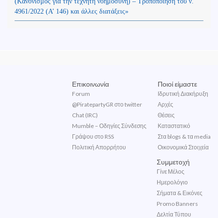
(Kανονισμός για την τεχνητή νοημοσύνη) – Τροποποίηση του ν.
4961/2022 (Α’ 146) και άλλες διατάξεις»
Επικοινωνία
Ποιοί είμαστε
Forum
Ιδρυτική Διακήρυξη
@PiratepartyGR στο twitter
Αρχές
Chat (IRC)
Θέσεις
Mumble – Οδηγίες Σύνδεσης
Καταστατικό
Γράψου στο RSS
Στα blogs & τα media
Πολιτική Απορρήτου
Οικονομικά Στοιχεία
Συμμετοχή
Γίνε Μέλος
Ημερολόγιο
Σήματα & Εικόνες
Promo Banners
Δελτία Τύπου