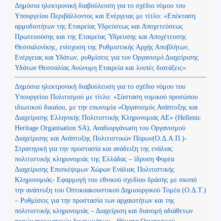
Δημόσια ηλεκτρονική διαβούλευση για το σχέδιο νόμου του
Υπουργείου Περιβάλλοντος και Ενέργειας με τίτλο: «Επέκταση
αρμοδιοτήτων της Εταιρείας Υδρεύσεως και Αποχετεύσεως
Πρωτευούσης και της Εταιρείας Ύδρευσης και Αποχέτευσης
Θεσσαλονίκης, ενίσχυση της Ρυθμιστικής Αρχής Αποβλήτων,
Ενέργειας και Υδάτων, ρυθμίσεις για τον Οργανισμό Διαχείρισης
Υδάτων Θεσσαλίας Ανώνυμη Εταιρεία και λοιπές διατάξεις»
Δημόσια ηλεκτρονική διαβούλευση για το σχέδιο νόμου του
Υπουργείου Πολιτισμού με τίτλο: «Σύσταση νομικού προσώπου
ιδιωτικού δικαίου, με την επωνυμία «Οργανισμός Ανάπτυξης και
Διαχείρισης Ελληνικής Πολιτιστικής Κληρονομιάς ΑΕ» (Hellenic
Heritage Organisation SA), Αναδιοργάνωση του Οργανισμού
Διαχείρισης και Ανάπτυξης Πολιτιστικών Πόρων(Ο.Δ.Α.Π.)-
Στρατηγική για την προστασία και ανάδειξη της ενάλιας
πολιτιστικής κληρονομιάς της Ελλάδας – ίδρυση Φορέα
Διαχείρισης Επισκέψιμων Χώρων Ενάλιας Πολιτιστικής
Κληρονομιάς- Εφαρμογή του εθνικού σχεδίου δράσης με σκοπό
την ανάπτυξη του Οπτικοακουστικού Δημιουργικού Τομέα (Ο.Δ.Τ.)
– Ρυθμίσεις για την προστασία των αρχαιοτήτων και της
πολιτιστικής κληρονομιάς – Διαχείριση και διανομή αδιάθετων