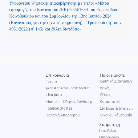
Υπουργείου Ψηφιακής Διακυβέρνησης με τίτλο: «Μέτρα
εφαρμογής του Κανονισμού (ΕΕ) 2024/1689 του Ευρωπαϊκού
Κοινοβουλίου και του Συμβουλίου της 13ης Ιουνίου 2024
(Kανονισμός για την τεχνητή νοημοσύνη) – Τροποποίηση του ν.
4961/2022 (Α’ 146) και άλλες διατάξεις»
Επικοινωνία
Ποιοί είμαστε
Forum
Ιδρυτική Διακήρυξη
@PiratepartyGR στο twitter
Αρχές
Chat (IRC)
Θέσεις
Mumble – Οδηγίες Σύνδεσης
Καταστατικό
Γράψου στο RSS
Στα blogs & τα media
Πολιτική Απορρήτου
Οικονομικά Στοιχεία
Συμμετοχή
Γίνε Μέλος
Ημερολόγιο