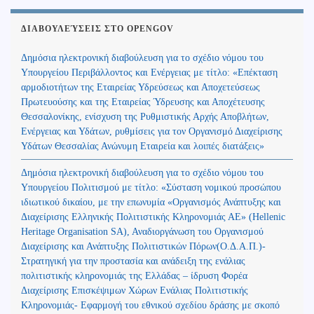
ΔΙΑΒΟΥΛΕΎΣΕΙΣ ΣΤΟ OPENGOV
Δημόσια ηλεκτρονική διαβούλευση για το σχέδιο νόμου του
Υπουργείου Περιβάλλοντος και Ενέργειας με τίτλο: «Επέκταση
αρμοδιοτήτων της Εταιρείας Υδρεύσεως και Αποχετεύσεως
Πρωτευούσης και της Εταιρείας Ύδρευσης και Αποχέτευσης
Θεσσαλονίκης, ενίσχυση της Ρυθμιστικής Αρχής Αποβλήτων,
Ενέργειας και Υδάτων, ρυθμίσεις για τον Οργανισμό Διαχείρισης
Υδάτων Θεσσαλίας Ανώνυμη Εταιρεία και λοιπές διατάξεις»
Δημόσια ηλεκτρονική διαβούλευση για το σχέδιο νόμου του
Υπουργείου Πολιτισμού με τίτλο: «Σύσταση νομικού προσώπου
ιδιωτικού δικαίου, με την επωνυμία «Οργανισμός Ανάπτυξης και
Διαχείρισης Ελληνικής Πολιτιστικής Κληρονομιάς ΑΕ» (Hellenic
Heritage Organisation SA), Αναδιοργάνωση του Οργανισμού
Διαχείρισης και Ανάπτυξης Πολιτιστικών Πόρων(Ο.Δ.Α.Π.)-
Στρατηγική για την προστασία και ανάδειξη της ενάλιας
πολιτιστικής κληρονομιάς της Ελλάδας – ίδρυση Φορέα
Διαχείρισης Επισκέψιμων Χώρων Ενάλιας Πολιτιστικής
Κληρονομιάς- Εφαρμογή του εθνικού σχεδίου δράσης με σκοπό