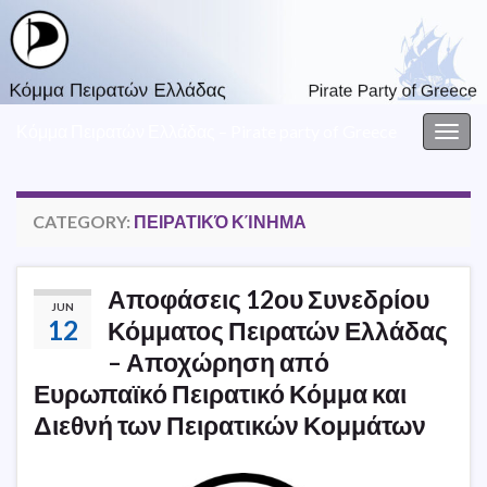
Κόμμα Πειρατών Ελλάδας – Pirate party of Greece
Togg
navig
CATEGORY:
ΠΕΙΡΑΤΙΚΌ ΚΊΝΗΜΑ
Αποφάσεις 12ου Συνεδρίου
JUN
12
Κόμματος Πειρατών Ελλάδας
– Αποχώρηση από
Ευρωπαϊκό Πειρατικό Κόμμα και
Διεθνή των Πειρατικών Κομμάτων