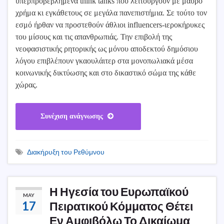
υπερπροβεβλημένα think tanks που λειτουργούν με μαύρο
χρήμα κι εγκάθετους σε μεγάλα πανεπιστήμια. Σε τούτο τον
εσμό ήρθαν να προστεθούν άθλιοι influencers-ιεροκήρυκες
του μίσους και τις απανθρωπιάς. Την επιβολή της
νεοφασιστικής ρητορικής ως μόνου αποδεκτού δημόσιου
λόγου επιβλέπουν γκαουλάιτερ στα μονοπωλιακά μέσα
κοινωνικής δικτύωσης και στο δικαστικό σώμα της κάθε
χώρας.
Συνέχιση ανάγνωσης
Διακήρυξη του Ρεθύμνου
Η Ηγεσία του Ευρωπαϊκού
MAY
17
Πειρατικού Κόμματος Θέτει
Εν Αμφιβόλω Το Δικαίωμα