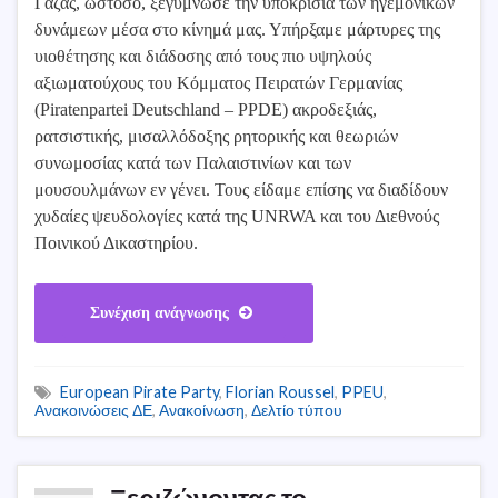
Γάζας, ωστόσο, ξεγύμνωσε την υποκρισία των ηγεμονικών
δυνάμεων μέσα στο κίνημά μας. Υπήρξαμε μάρτυρες της
υιοθέτησης και διάδοσης από τους πιο υψηλούς
αξιωματούχους του Κόμματος Πειρατών Γερμανίας
(Piratenpartei Deutschland – PPDE) ακροδεξιάς,
ρατσιστικής, μισαλλόδοξης ρητορικής και θεωριών
συνωμοσίας κατά των Παλαιστινίων και των
μουσουλμάνων εν γένει. Τους είδαμε επίσης να διαδίδουν
χυδαίες ψευδολογίες κατά της UNRWA και του Διεθνούς
Ποινικού Δικαστηρίου.
Συνέχιση ανάγνωσης
European Pirate Party
,
Florian Roussel
,
PPEU
,
Ανακοινώσεις ΔΕ
,
Ανακοίνωση
,
Δελτίο τύπου
Ξεριζώνοντας το