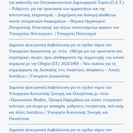
την ανάπτυξη του Οπτικοακουστικού Δημιουργικού Τομέα (Ο.Δ.Τ.)
– Ρυθμίσεις για την προστασία των αρχαιοτήτων και της
πολιτιστικής κληρονομιάς – Διαχείριση και διανομή αδιάθετων
ποσών πνευματικών δικαιωμάτων – Θέματα Οργανισμού
Πνευματικής Ιδιοκτησίας και άλλων εποπτευόμενων φορέων του
Υπουργείου Πολιτισμού». | Υπουργείο Πολιτισμού
Δημόσια ηλεκτρονική διαβούλευση για το σχέδιο νόμου του
Υπουργείου Δικαιοσύνης με τίτλο: «Μέτρα για την προστασία από
στρατηγικές αγωγές προς αποθάρρυνση της συμμετοχής του κοινού
σύμφωνα με την Οδηγία (ΕΕ) 2024/1069 – Νέο πλαίσιο για τη
συμμόρφωση της Διοίκησης στις δικαστικές αποφάσεις – Λοιπές
διατάξεις» | Υπουργείο Δικαιοσύνης
Δημόσια ηλεκτρονική διαβούλευση για το σχέδιο νόμου του
Υπουργείου Κοινωνικής Συνοχής και Οικογένειας με τίτλο
«Προσωπικός Βοηθός, Πρώιμη Παρέμβαση και λοιπές ενεργητικές
πολιτικές για άτομα με αναπηρία, ρυθμίσεις στεγαστικής πολιτικής
και άλλες διατάξεις» | Υπουργείο Κοινωνικής Συνοχής και
Οικογένειας
Δημόσια ηλεκτρονική διαβούλευση για το σχέδιο νόμου του