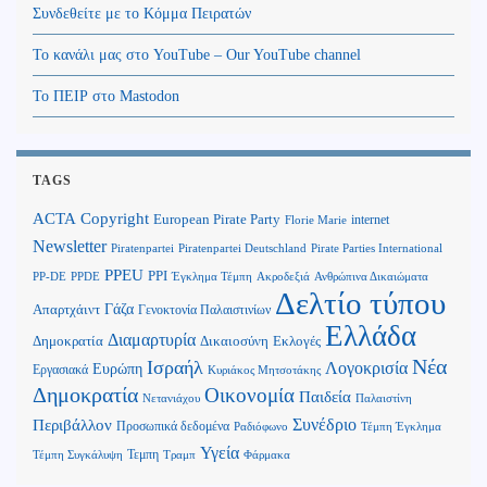
Συνδεθείτε με το Κόμμα Πειρατών
Το κανάλι μας στο YouTube – Our YouTube channel
Το ΠΕΙΡ στο Mastodon
TAGS
Copyright
ACTA
European Pirate Party
internet
Florie Marie
Newsletter
Piratenpartei
Piratenpartei Deutschland
Pirate Parties International
PPEU
PPI
Ανθρώπινα Δικαιώματα
PP-DE
PPDE
Έγκλημα Τέμπη
Ακροδεξιά
Δελτίο τύπου
Γάζα
Απαρτχάιντ
Γενοκτονία Παλαιστινίων
Ελλάδα
Διαμαρτυρία
Δημοκρατία
Δικαιοσύνη
Εκλογές
Νέα
Ισραήλ
Λογοκρισία
Ευρώπη
Εργασιακά
Κυριάκος Μητσοτάκης
Δημοκρατία
Οικονομία
Παιδεία
Παλαιστίνη
Νετανιάχου
Περιβάλλον
Συνέδριο
Προσωπικά δεδομένα
Τέμπη Έγκλημα
Ραδιόφωνο
Υγεία
Τεμπη
Τέμπη Συγκάλυψη
Τραμπ
Φάρμακα