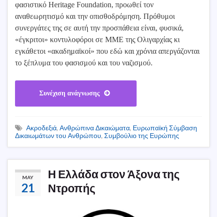
φασιστικό Heritage Foundation, προωθεί τον
αναθεωρητισμό και την οπισθοδρόμηση. Πρόθυμοι
συνεργάτες της σε αυτή την προσπάθεια είναι, φυσικά,
«έγκριτοι» κοντυλοφόροι σε ΜΜΕ της Ολιγαρχίας κι
εγκάθετοι «ακαδημαϊκοί» που εδώ και χρόνια απεργάζονται
το ξέπλυμα του φασισμού και του ναζισμού.
Συνέχιση ανάγνωσης
Ακροδεξιά
,
Ανθρώπινα Δικαιώματα
,
Ευρωπαϊκή Σύμβαση
Δικαιωμάτων του Ανθρώπου
,
Συμβούλιο της Ευρώπης
Η Ελλάδα στον Άξονα της
MAY
21
Ντροπής