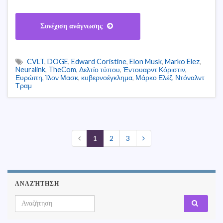
Συνέχιση ανάγνωσης
CVLT
,
DOGE
,
Edward Coristine
,
Elon Musk
,
Marko Elez
,
Neuralink
,
TheCom
,
Δελτίο τύπου
,
Έντουαρντ Κόριστιν
,
Ευρώπη
,
Ίλον Μασκ
,
κυβερνοέγκλημα
,
Μάρκο Ελέζ
,
Ντόναλντ
Τραμ
1
2
3
ΑΝΑΖΉΤΗΣΗ
Search for: