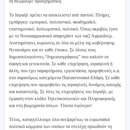
τη θεωρούμε προσχηματική.
Το Ισραήλ πρέπει να αποκλειστεί από παντού. Πλήρες
εμπάργκο: εμπορικό, πολιτιστικό, ακαδημαϊκό,
επιστημονικό, διπλωματικό, πολιτικό. Όπως ακριβώς έγινε
με το Νοτιοαφρικανικό απαρτχάιντ των ναζί Αφρικάνερ.
Αυστηρότατες κυρώσεις σε όλα τα μέλη της κυβέρνησης
Νετανιάχου και σε κάθε έποικο. Σε όλους τους
δημοσιολογούντες-“δημοσιογράφους” που καλούν σε
σφαγή και γενοκτονία. Σε κάθε επιχείρηση, ισραηλινή ή
άλλη, που έχει παραρτήματα, εργοστάσια, προμηθευτές κ.α.
στα παρανόμως κατεχόμενα Παλαιστινιακά Εδάφη. Σε κάθε
επιχείρηση που προμηθεύει τις ισραηλινές δυνάμεις κατοχής
και καταστολής. Σε όλες τις επιχειρήσεις του Ισραήλ, με
έμφαση στον κλάδο Τηλεπικοινωνιών και Πληροφορικής
και στη βιομηχανία όπλων. Τίποτα λιγότερο!
Τέλος, καταγγέλλουμε όλα ανεξαιρέτως τα ευρωπαϊκά
πολιτικά κόμματα των οποίων τα στελέχη προωθούν τη