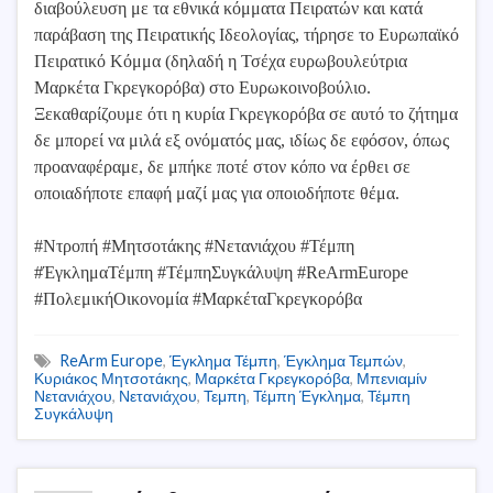
διαβούλευση με τα εθνικά κόμματα Πειρατών και κατά
παράβαση της Πειρατικής Ιδεολογίας, τήρησε το Ευρωπαϊκό
Πειρατικό Κόμμα (δηλαδή η Τσέχα ευρωβουλεύτρια
Μαρκέτα Γκρεγκορόβα) στο Ευρωκοινοβούλιο.
Ξεκαθαρίζουμε ότι η κυρία Γκρεγκορόβα σε αυτό το ζήτημα
δε μπορεί να μιλά εξ ονόματός μας, ιδίως δε εφόσον, όπως
προαναφέραμε, δε μπήκε ποτέ στον κόπο να έρθει σε
οποιαδήποτε επαφή μαζί μας για οποιοδήποτε θέμα.
#Ντροπή #Μητσοτάκης #Νετανιάχου #Τέμπη
#ΈγκλημαΤέμπη #ΤέμπηΣυγκάλυψη #ReArmEurope
#ΠολεμικήΟικονομία #ΜαρκέταΓκρεγκορόβα
ReArm Europe
,
Έγκλημα Τέμπη
,
Έγκλημα Τεμπών
,
Κυριάκος Μητσοτάκης
,
Μαρκέτα Γκρεγκορόβα
,
Μπενιαμίν
Νετανιάχου
,
Νετανιάχου
,
Τεμπη
,
Τέμπη Έγκλημα
,
Τέμπη
Συγκάλυψη