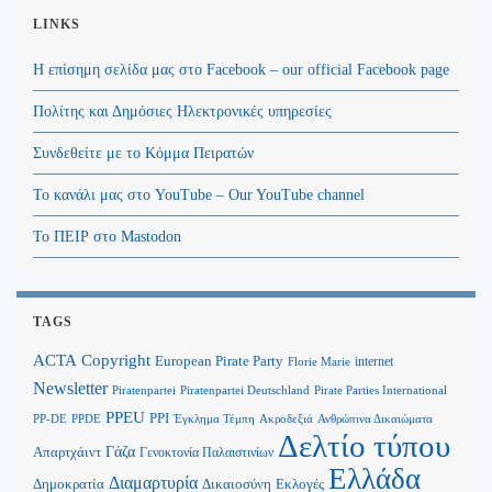
LINKS
Η επίσημη σελίδα μας στο Facebook – our official Facebook page
Πολίτης και Δημόσιες Ηλεκτρονικές υπηρεσίες
Συνδεθείτε με το Κόμμα Πειρατών
Το κανάλι μας στο YouTube – Our YouTube channel
Το ΠΕΙΡ στο Mastodon
TAGS
Copyright
ACTA
European Pirate Party
internet
Florie Marie
Newsletter
Piratenpartei
Piratenpartei Deutschland
Pirate Parties International
PPEU
PPI
Ανθρώπινα Δικαιώματα
PP-DE
PPDE
Έγκλημα Τέμπη
Ακροδεξιά
Δελτίο τύπου
Γάζα
Απαρτχάιντ
Γενοκτονία Παλαιστινίων
Ελλάδα
Διαμαρτυρία
Δημοκρατία
Δικαιοσύνη
Εκλογές