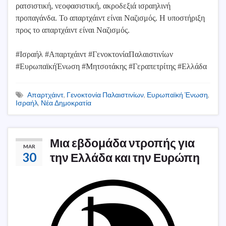
ρατσιστική, νεοφασιστική, ακροδεξιά ισραηλινή
προπαγάνδα. Το απαρτχάιντ είναι Ναζισμός. Η υποστήριξη
προς το απαρτχάιντ είναι Ναζισμός.
#Ισραήλ #Απαρτχάιντ #ΓενοκτονίαΠαλαιστινίων
#ΕυρωπαϊκήΈνωση #Μητσοτάκης #Γεραπετρίτης #Ελλάδα
Απαρτχάιντ
,
Γενοκτονία Παλαιστινίων
,
Ευρωπαϊκή Ένωση
,
Ισραήλ
,
Νέα Δημοκρατία
Μια εβδομάδα ντροπής για
MAR
30
την Ελλάδα και την Ευρώπη