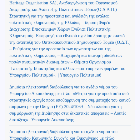
Heritage Organisation SA), Αναδιοργάνωση του Οργανισμού
Διαχείρισης και Ανάπτυξης Πολιτιστικών Πόρων(Ο.Δ.Α.Π.)-
Στρατηγική για την προστασία και ανάδειξη της ενάλιας
πολιτιστικής κληρονομιάς της Ελλάδας – ίδρυση Φορέα
Διαχείρισης Επισκέψιμων Χώρων Ενάλιας Πολιτιστικής
Κληρονομιάς- Εφαρμογή του εθνικού σχεδίου δράσης με σκοπό
την ανάπτυξη του Οπτικοακουστικού Δημιουργικού Τομέα (Ο.Δ.Τ.)
– Ρυθμίσεις για την προστασία των αρχαιοτήτων και της
πολιτιστικής κληρονομιάς – Διαχείριση και διανομή αδιάθετων
ποσών πνευματικών δικαιωμάτων – Θέματα Οργανισμού
Πνευματικής Ιδιοκτησίας και άλλων εποπτευόμενων φορέων του
Υπουργείου Πολιτισμού». | Υπουργείο Πολιτισμού
Δημόσια ηλεκτρονική διαβούλευση για το σχέδιο νόμου του
Υπουργείου Δικαιοσύνης με τίτλο: «Μέτρα για την προστασία από
στρατηγικές αγωγές προς αποθάρρυνση της συμμετοχής του κοινού
σύμφωνα με την Οδηγία (ΕΕ) 2024/1069 – Νέο πλαίσιο για τη
συμμόρφωση της Διοίκησης στις δικαστικές αποφάσεις – Λοιπές
διατάξεις» | Υπουργείο Δικαιοσύνης
Δημόσια ηλεκτρονική διαβούλευση για το σχέδιο νόμου του
Υπουργείου Κοινωνικής Συνοχής και Οικογένειας με τίτλο