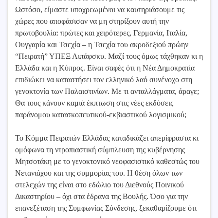
Ωστόσο, είμαστε υποχρεωμένοι να καυτηριάσουμε τις
χώρες που αποφάσισαν να μη στηρίξουν αυτή την
πρωτοβουλία: πρώτες και χειρότερες, Γερμανία, Ιταλία,
Ουγγαρία και Τσεχία – η Τσεχία του ακροδεξιού πρώην
“Πειρατή” ΥΠΕΞ Λιπάφσκυ. Μαζί τους όμως τάχθηκαν κι η
Ελλάδα και η Κύπρος. Είναι σαφές ότι η Νέα Δημοκρατία
επιδιώκει να καταστήσει τον ελληνικό λαό συνένοχο στη
γενοκτονία των Παλαιστινίων. Με τι ανταλλάγματα, άραγε;
Θα τους κάνουν καμιά έκπτωση στις νέες εκδόσεις
παράνομου κατασκοπευτικού-εκβιαστικού λογισμικού;
Το Κόμμα Πειρατών Ελλάδας καταδικάζει απερίφραστα κι
ομόφωνα τη ντροπιαστική σύμπλευση της κυβέρνησης
Μητσοτάκη με το γενοκτονικό νεοφασιστικό καθεστώς του
Νετανιάχου και της συμμορίας του. Η θέση όλων των
στελεχών της είναι στο εδώλιο του Διεθνούς Ποινικού
Δικαστηρίου – όχι στα έδρανα της Βουλής. Όσο για την
επανεξέταση της Συμφωνίας Σύνδεσης, ξεκαθαρίζουμε ότι