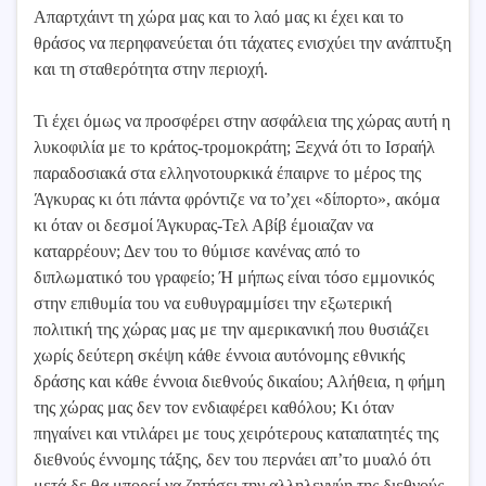
Απαρτχάιντ τη χώρα μας και το λαό μας κι έχει και το
θράσος να περηφανεύεται ότι τάχατες ενισχύει την ανάπτυξη
και τη σταθερότητα στην περιοχή.
Τι έχει όμως να προσφέρει στην ασφάλεια της χώρας αυτή η
λυκοφιλία με το κράτος-τρομοκράτη; Ξεχνά ότι το Ισραήλ
παραδοσιακά στα ελληνοτουρκικά έπαιρνε το μέρος της
Άγκυρας κι ότι πάντα φρόντιζε να το’χει «δίπορτο», ακόμα
κι όταν οι δεσμοί Άγκυρας-Τελ Αβίβ έμοιαζαν να
καταρρέουν; Δεν του το θύμισε κανένας από το
διπλωματικό του γραφείο; Ή μήπως είναι τόσο εμμονικός
στην επιθυμία του να ευθυγραμμίσει την εξωτερική
πολιτική της χώρας μας με την αμερικανική που θυσιάζει
χωρίς δεύτερη σκέψη κάθε έννοια αυτόνομης εθνικής
δράσης και κάθε έννοια διεθνούς δικαίου; Αλήθεια, η φήμη
της χώρας μας δεν τον ενδιαφέρει καθόλου; Κι όταν
πηγαίνει και ντιλάρει με τους χειρότερους καταπατητές της
διεθνούς έννομης τάξης, δεν του περνάει απ’το μυαλό ότι
μετά δε θα μπορεί να ζητήσει την αλληλεγγύη της διεθνούς