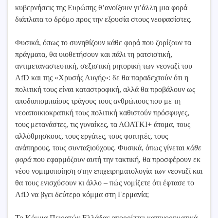
κυβερνήσεις της Ευρώπης θ’ανοίξουν γι’άλλη μια φορά
διάπλατα το δρόμο προς την εξουσία στους νεοφασίστες.
Φυσικά, όπως το συνηθίζουν κάθε φορά που ζορίζουν τα
πράγματα, θα υιοθετήσουν και πάλι τη ρατσιστική,
αντιμεταναστευτική, σεξιστική ρητορική των νεοναζί του
AfD και της «Χρυσής Αυγής»: δε θα παραδεχτούν ότι η
πολιτική τους είναι καταστροφική, αλλά θα προβάλουν ως
αποδιοπομπαίους τράγους τους ανθρώπους που με τη
νεοαποικιοκρατική τους πολιτική καθιστούν πρόσφυγες,
τους μετανάστες, τις γυναίκες, τα ΛΟΑΤΚΙ+ άτομα, τους
αλλόθρησκους, τους εργάτες, τους φοιτητές, τους
ανάπηρους, τους συνταξιούχους. Φυσικά, όπως γίνεται
κάθε
φορά
που εφαρμόζουν αυτή την τακτική, θα προσφέρουν εκ
νέου νομιμοποίηση στην επιχειρηματολογία των νεοναζί και
θα τους ενισχύσουν κι άλλο – πώς νομίζετε ότι έφτασε το
AfD να βγει δεύτερο κόμμα στη Γερμανία;
Το Κόμμα Πειρατών Ελλάδας απορρίπτει κατηγορηματικά