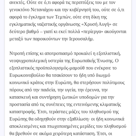
ανεκτές. Ούτε σε ό,τι αφορά τις περιπτύξεις του με τον
γενοκτόνο Νετανιάχου και την κυβέρνησή του, ούτε σε ό,τι
αφορά το έγκλημα των Τεμπών, ούτε στη δίκη της
εγκληματικής ναζιστικής οργάνωσης «Χρυσή Αυγή» σε
δεύτερο βαθμό – γιατί κι εκεί πολλά «περίεργα» ακούγονται
μεταξύ των παροικούντων την Ιερουσαλήμ.
Ντροπή επίσης κι αποτροπιασμό προκαλεί η εξοπλιστική,
νεοψυχροπολεμική υστερία της Ευρωπαϊκής Ένωσης. Ο
εξοπλιστικός προϋπολογισμός-μαμούθ που ενέκρινε το
Ευρωκοινοβούλιο θα τσακίσουν το ήδη υπό διωγμό
κοινωνικό κράτος στην Ευρώπη, θα στερήσουν πολύτιμους
πόρους από την παιδεία, την υγεία, την έρευνα, την
κατασκευή και συντήρηση ζωτικών υποδομών για την
προστασία από τις συνέπειες της εντεινόμενης κλιματικής
καταστροφής. Έτσι, τεράστιες μάζες του πληθυσμού της
Ευρώπης θα οδηγηθούν στην εξαθλίωση· οι ήδη κοινωνικά
αποκλεισμένες και πτωχοποιημένες μερίδες του πληθυσμού
θα βρεθούν σε ακόμα χειρότερη κατάσταση. Έτσι, οι