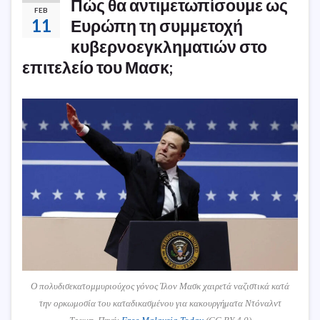
Πώς θα αντιμετωπίσουμε ως
FEB
11
Ευρώπη τη συμμετοχή
κυβερνοεγκληματιών στο
επιτελείο του Μασκ;
Ο πολυδισεκατομμυριούχος γόνος Ίλον Μασκ χαιρετά ναζιστικά κατά
την ορκωμοσία του καταδικασμένου για κακουργήματα Ντόναλντ