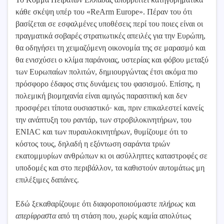
κάθε σκέψη υπέρ του «ReArm Europe». Πέραν του ότι
βασίζεται σε εσφαλμένες υποθέσεις περί του ποιες είναι οι
πραγματικά σοβαρές στρατιωτικές απειλές για την Ευρώπη,
θα οδηγήσει τη χειμαζόμενη οικονομία της σε μαρασμό και
θα ενισχύσει ο κλίμα παράνοιας, υστερίας και φόβου μεταξύ
των Ευρωπαίων πολιτών, δημιουργώντας έτσι ακόμα πιο
πρόσφορο έδαφος στις δυνάμεις του φασισμού. Επίσης, η
πολεμική βιομηχανία είναι αμιγώς παρασιτική και δεν
προσφέρει τίποτα ουσιαστικό· και, πριν επικαλεστεί κανείς
την ανάπτυξη του ραντάρ, των στροβιλοκινητήρων, του
ENIAC και των πυραυλοκινητήρων, θυμίζουμε ότι το
κόστος τους, δηλαδή η εξόντωση σαράντα τριών
εκατομμυρίων ανθρώπων κι οι ασύλληπτες καταστροφές σε
υποδομές και στο περιβάλλον, τα καθιστούν αυτομάτως μη
επιλέξιμες δαπάνες.
Εδώ ξεκαθαρίζουμε ότι διαφοροποιούμαστε
πλήρως
και
απερίφραστα
από τη στάση που, χωρίς καμία απολύτως