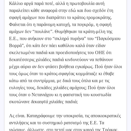
Κάλλιο αργά παρά ποτέ, αλλά η πρωτοβουλία αυτή
παραλείπει κάθε αναφορά στην εδώ και δυο σχεδόν έτη
σφαγή αμάχων που διαπράττει το κράτος-τρομοκράτης.
Φαίνεται ότι η παράνομη κατοχή, τα πογκρόμ, η σφαγή
αμάχων δεν “πουλάνε”. Θυμήθηκαν τα κράτη-μέλη της
Ε.Ε., που ανήκουν στο “σκληρό πυρήνα” του “Παγκόσμιου
Βορρά”, ότι κάτι δεν πάει καθόλου καλά όταν είδαν
σκελετωμένα παιδιά και προειδοποιήσεις του ΟΗΕ ότι
δεκατέσσερις χιλιάδες παιδιά κινδυνεύουν να πεθάνουν
μέχρι αύριο αν δεν φτάσει βοήθεια εγκαίρως. Πού ήταν όλοι
τους όμως όταν το κράτος-σφαγέας κομμάτιαζε κι έθαβε
κάτω από τα συντρίμμια, με δικά τους όπλα και με τις
ευλογίες τους, δεκάδες χιλιάδες αμάχους; Πού ήταν όλοι
τους όταν ο Νετανιάχου κι η φασιστική του κουστωδία
σκοτώνανε
δεκαεφτά χιλιάδες
παιδιά;
Ας είναι. Καταγράφουμε την υποκρισία, τις αποικιοκρατικές
αντιλήψεις και το συστημικό ρατσισμό της Ε.Ε. Τα
νιώσαμε, άλλωστε, στο πετσί μας στον καιρό της Τρόικας.