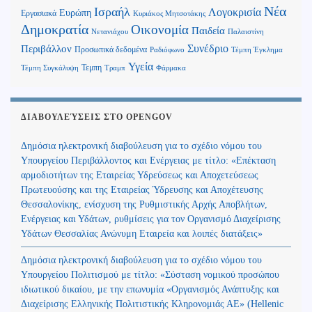
Νέα
Ισραήλ
Λογοκρισία
Ευρώπη
Εργασιακά
Κυριάκος Μητσοτάκης
Δημοκρατία
Οικονομία
Παιδεία
Παλαιστίνη
Νετανιάχου
Περιβάλλον
Συνέδριο
Προσωπικά δεδομένα
Τέμπη Έγκλημα
Ραδιόφωνο
Υγεία
Τεμπη
Τέμπη Συγκάλυψη
Τραμπ
Φάρμακα
ΔΙΑΒΟΥΛΕΎΣΕΙΣ ΣΤΟ OPENGOV
Δημόσια ηλεκτρονική διαβούλευση για το σχέδιο νόμου του
Υπουργείου Περιβάλλοντος και Ενέργειας με τίτλο: «Επέκταση
αρμοδιοτήτων της Εταιρείας Υδρεύσεως και Αποχετεύσεως
Πρωτευούσης και της Εταιρείας Ύδρευσης και Αποχέτευσης
Θεσσαλονίκης, ενίσχυση της Ρυθμιστικής Αρχής Αποβλήτων,
Ενέργειας και Υδάτων, ρυθμίσεις για τον Οργανισμό Διαχείρισης
Υδάτων Θεσσαλίας Ανώνυμη Εταιρεία και λοιπές διατάξεις»
Δημόσια ηλεκτρονική διαβούλευση για το σχέδιο νόμου του
Υπουργείου Πολιτισμού με τίτλο: «Σύσταση νομικού προσώπου
ιδιωτικού δικαίου, με την επωνυμία «Οργανισμός Ανάπτυξης και
Διαχείρισης Ελληνικής Πολιτιστικής Κληρονομιάς ΑΕ» (Hellenic