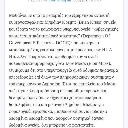
Τραμπ. Πηγή:
Free Malaysia Today
(CC BY 4.0)
Μαθαίνουμε από το ρεπορτάζ του εξαιρετικού αναλυτή
κυβερνοασφάλειας Μπράιαν Κρεμπς (Brian Krebs) σημεία
και τέρατα για το καινοφανές υπερυπουργείο “κυβερνητικής
αποτελεσματικότητας/αποδοτικότητας” (Department Of
Government Efficiency – DOGE) που σύστησε ο
καταδικασμένος για κακουργήματα Πρόεδρος των ΗΠΑ
Ντόναλντ Τραμπ για να τοποθετήσει τον νεοναζί
πολυδισεκατομμυριούχο γόνο Ίλον Μασκ (Elon Musk).
Θυμίζουμε ότι στο υπερυπουργείο αυτό δόθηκαν παράνομα
υπερεξουσίες επί όλων των πληροφοριακών συστημάτων
του αμερικανικού Δημοσίου. Έτσι, το επιτελείο του Μασκ
απέκτησε πλήρη πρόσβαση σε ευαίσθητα προσωπικά
δεδομένα όλων όσων είχαν και έχουν οποιαδήποτε
δοσοληψία με το αμερικανικό Δημόσιο. Μιλάμε για
φορολογικά, εργασιακά, μισθοδοτικά-συνταξιοδοτικά
δεδομένα, δεδομένα που αφορούν φοιτητικά δάνεια,
δεδομένα υγείας, ό,τι μπορείτε να φανταστείτε.