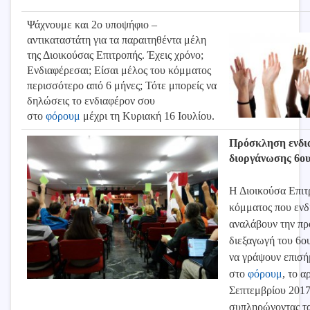
Ψάχνουμε και 2ο υποψήφιο –
αντικαταστάτη για τα παραιτηθέντα μέλη
της Διοικούσας Επιτροπής. Έχεις χρόνο;
Ενδιαφέρεσαι; Είσαι μέλος του κόμματος
περισσότερο από 6 μήνες; Τότε μπορείς να
δηλώσεις το ενδιαφέρον σου
στο
φόρουμ
μέχρι τη Κυριακή 16 Ιουλίου.
Πρόσκληση ενδι
διοργάνωσης 6ου
Η Διοικούσα Επιτ
κόμματος που ενδ
αναλάβουν την πρ
διεξαγωγή του 6ο
να γράψουν επισή
στο
φόρουμ
, το α
Σεπτεμβρίου 2017
συπληρώνοντας τ