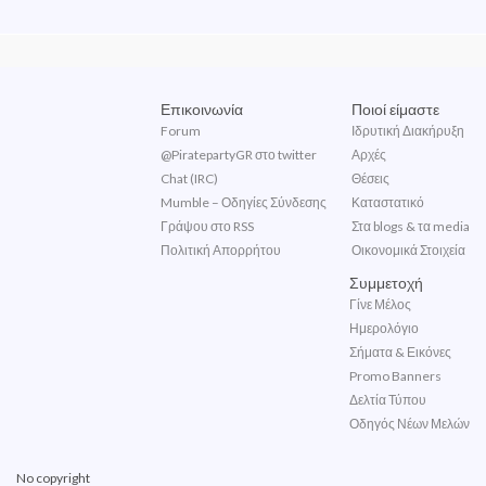
Επικοινωνία
Ποιοί είμαστε
Forum
Ιδρυτική Διακήρυξη
@PiratepartyGR στο twitter
Αρχές
Chat (IRC)
Θέσεις
Mumble – Οδηγίες Σύνδεσης
Καταστατικό
Γράψου στο RSS
Στα blogs & τα media
Πολιτική Απορρήτου
Οικονομικά Στοιχεία
Συμμετοχή
Γίνε Μέλος
Ημερολόγιο
Σήματα & Εικόνες
Promo Banners
Δελτία Τύπου
Οδηγός Νέων Μελών
No copyright