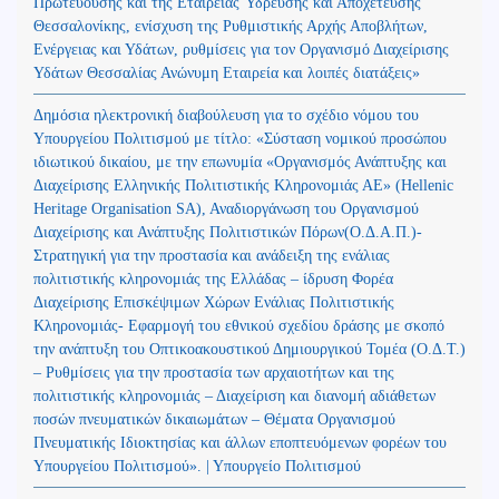
Πρωτευούσης και της Εταιρείας Ύδρευσης και Αποχέτευσης
Θεσσαλονίκης, ενίσχυση της Ρυθμιστικής Αρχής Αποβλήτων,
Ενέργειας και Υδάτων, ρυθμίσεις για τον Οργανισμό Διαχείρισης
Υδάτων Θεσσαλίας Ανώνυμη Εταιρεία και λοιπές διατάξεις»
Δημόσια ηλεκτρονική διαβούλευση για το σχέδιο νόμου του
Υπουργείου Πολιτισμού με τίτλο: «Σύσταση νομικού προσώπου
ιδιωτικού δικαίου, με την επωνυμία «Οργανισμός Ανάπτυξης και
Διαχείρισης Ελληνικής Πολιτιστικής Κληρονομιάς ΑΕ» (Hellenic
Heritage Organisation SA), Αναδιοργάνωση του Οργανισμού
Διαχείρισης και Ανάπτυξης Πολιτιστικών Πόρων(Ο.Δ.Α.Π.)-
Στρατηγική για την προστασία και ανάδειξη της ενάλιας
πολιτιστικής κληρονομιάς της Ελλάδας – ίδρυση Φορέα
Διαχείρισης Επισκέψιμων Χώρων Ενάλιας Πολιτιστικής
Κληρονομιάς- Εφαρμογή του εθνικού σχεδίου δράσης με σκοπό
την ανάπτυξη του Οπτικοακουστικού Δημιουργικού Τομέα (Ο.Δ.Τ.)
– Ρυθμίσεις για την προστασία των αρχαιοτήτων και της
πολιτιστικής κληρονομιάς – Διαχείριση και διανομή αδιάθετων
ποσών πνευματικών δικαιωμάτων – Θέματα Οργανισμού
Πνευματικής Ιδιοκτησίας και άλλων εποπτευόμενων φορέων του
Υπουργείου Πολιτισμού». | Υπουργείο Πολιτισμού