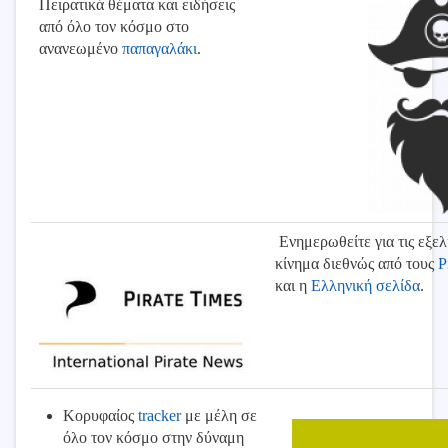
Πειρατικά θέματα και ειδήσεις
από όλο τον κόσμο στο
ανανεωμένο
παπαγαλάκι
.
Ενημερωθείτε για τις εξελ
κίνημα διεθνώς από τους
P
και η
Ελληνική σελίδα
.
Κορυφαίος
tracker
με μέλη σε
όλο τον κόσμο στην δύναμη