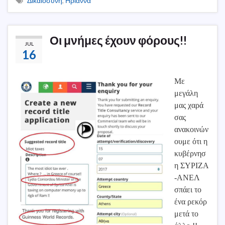
Δικαιοσύνη
,
Ηριάννα
Οι μνήμες έχουν φόρους!!
JUL
16
Με
μεγάλη
μας χαρά
σας
ανακοινών
ουμε ότι η
κυβέρνησ
η ΣΥΡΙΖΑ
-ΑΝΕΛ
σπάει το
ένα ρεκόρ
μετά το