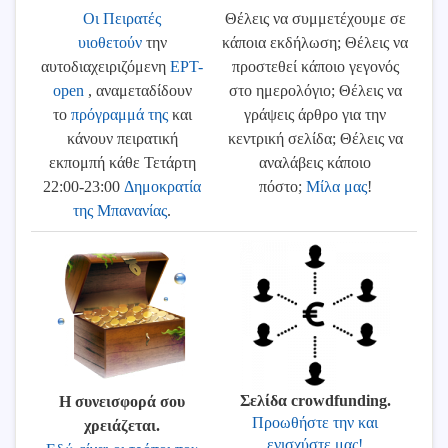
Οι Πειρατές
Θέλεις να συμμετέχουμε σε
υιοθετούν
την
κάποια εκδήλωση; Θέλεις να
αυτοδιαχειριζόμενη
ΕΡΤ-
προστεθεί κάποιο γεγονός
open
, αναμεταδίδουν
στο ημερολόγιο; Θέλεις να
το
πρόγραμμά της
και
γράψεις άρθρο για την
κάνουν πειρατική
κεντρική σελίδα; Θέλεις να
εκπομπή κάθε Τετάρτη
αναλάβεις κάποιο
22:00-23:00
Δημοκρατία
πόστο;
Μίλα μας
!
της Μπανανίας
.
Σελίδα crowdfunding.
Η συνεισφορά σου
Προωθήστε την και
χρειάζεται.
ενισχύστε μας!