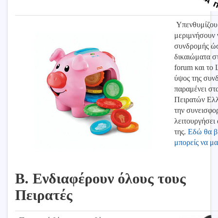
Υπενθυμίζουμ
μεριμνήσουν 
συνδρομής ώσ
δικαιώματα σ
forum και το 
ύψος της συν
παραμένει στ
Πειρατών Ελλ
την συνεισφορ
λειτουργήσει 
της.
Εδώ θα β
μπορείς να μα
Β. Ενδιαφέρουν όλους τους
Πειρατές