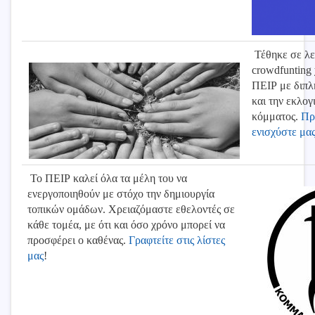
Τέθηκε σε λε
crowdfunting
ΠΕΙΡ με διπλή
και την εκλογ
κόμματος.
Πρ
ενισχύστε μα
Το ΠΕΙΡ καλεί όλα τα μέλη του να
ενεργοποιηθούν με στόχο την δημιουργία
τοπικών ομάδων. Χρειαζόμαστε εθελοντές σε
κάθε τομέα, με ότι και όσο χρόνο μπορεί να
προσφέρει ο καθένας.
Γραφτείτε στις λίστες
μας
!