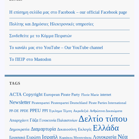
Η επίσημη σελίδα μας στο Facebook – our official Facebook page
Πολίτης και Δημόσιες Ηλεκτρονικές υπηρεσίες
Συνδεθείτε με το Κόμμα Πειρατών
Το κανάλι μας στο YouTube – Our YouTube channel
Το ΠΕΙΡ στο Mastodon
TAGS
Copyright
ACTA
European Pirate Party
internet
Florie Marie
Newsletter
Piratenpartei
Piratenpartei Deutschland
Pirate Parties International
PPEU
PPI
Ανθρώπινα Δικαιώματα
PP-DE
PPDE
Έγκλημα Τέμπη
Ακροδεξιά
Δελτίο τύπου
Γάζα
Απαρτχάιντ
Γενοκτονία Παλαιστινίων
Ελλάδα
Διαμαρτυρία
Δημοκρατία
Δικαιοσύνη
Εκλογές
Νέα
Ισραήλ
Λογοκρισία
Ευρώπη
Εργασιακά
Κυριάκος Μητσοτάκης