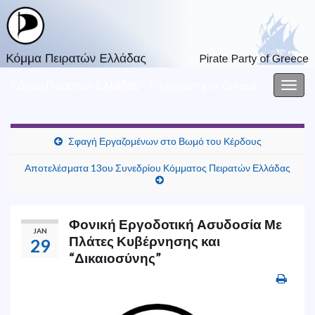
Κόμμα Πειρατών Ελλάδας – Pirate party of Greece
Togg
navig
Σφαγή Εργαζομένων στο Βωμό του Κέρδους
Αποτελέσματα 13ου Συνεδρίου Κόμματος Πειρατών Ελλάδας
Φονική Εργοδοτική Ασυδοσία Με
JAN
Πλάτες Κυβέρνησης και
29
“Δικαιοσύνης”