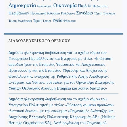
Δημοκρατία
Οικονομία
Παιδεία
Παλαιστίνη
Νετανιάχου
Περιβάλλον
Συνέδριο
Προσωπικά δεδομένα
Τέμπη Έγκλημα
Ραδιόφωνο
Υγεία
Τεμπη
Τέμπη Συγκάλυψη
Τραμπ
Φάρμακα
ΔΙΑΒΟΥΛΕΎΣΕΙΣ ΣΤΟ OPENGOV
Δημόσια ηλεκτρονική διαβούλευση για το σχέδιο νόμου του
Υπουργείου Περιβάλλοντος και Ενέργειας με τίτλο: «Επέκταση
αρμοδιοτήτων της Εταιρείας Υδρεύσεως και Αποχετεύσεως
Πρωτευούσης και της Εταιρείας Ύδρευσης και Αποχέτευσης
Θεσσαλονίκης, ενίσχυση της Ρυθμιστικής Αρχής Αποβλήτων,
Ενέργειας και Υδάτων, ρυθμίσεις για τον Οργανισμό Διαχείρισης
Υδάτων Θεσσαλίας Ανώνυμη Εταιρεία και λοιπές διατάξεις»
Δημόσια ηλεκτρονική διαβούλευση για το σχέδιο νόμου του
Υπουργείου Πολιτισμού με τίτλο: «Σύσταση νομικού προσώπου
ιδιωτικού δικαίου, με την επωνυμία «Οργανισμός Ανάπτυξης και
Διαχείρισης Ελληνικής Πολιτιστικής Κληρονομιάς ΑΕ» (Hellenic
Heritage Organisation SA), Αναδιοργάνωση του Οργανισμού