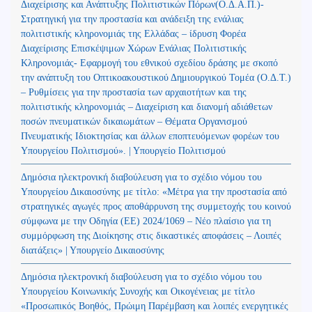
Διαχείρισης και Ανάπτυξης Πολιτιστικών Πόρων(Ο.Δ.Α.Π.)-
Στρατηγική για την προστασία και ανάδειξη της ενάλιας
πολιτιστικής κληρονομιάς της Ελλάδας – ίδρυση Φορέα
Διαχείρισης Επισκέψιμων Χώρων Ενάλιας Πολιτιστικής
Κληρονομιάς- Εφαρμογή του εθνικού σχεδίου δράσης με σκοπό
την ανάπτυξη του Οπτικοακουστικού Δημιουργικού Τομέα (Ο.Δ.Τ.)
– Ρυθμίσεις για την προστασία των αρχαιοτήτων και της
πολιτιστικής κληρονομιάς – Διαχείριση και διανομή αδιάθετων
ποσών πνευματικών δικαιωμάτων – Θέματα Οργανισμού
Πνευματικής Ιδιοκτησίας και άλλων εποπτευόμενων φορέων του
Υπουργείου Πολιτισμού». | Υπουργείο Πολιτισμού
Δημόσια ηλεκτρονική διαβούλευση για το σχέδιο νόμου του
Υπουργείου Δικαιοσύνης με τίτλο: «Μέτρα για την προστασία από
στρατηγικές αγωγές προς αποθάρρυνση της συμμετοχής του κοινού
σύμφωνα με την Οδηγία (ΕΕ) 2024/1069 – Νέο πλαίσιο για τη
συμμόρφωση της Διοίκησης στις δικαστικές αποφάσεις – Λοιπές
διατάξεις» | Υπουργείο Δικαιοσύνης
Δημόσια ηλεκτρονική διαβούλευση για το σχέδιο νόμου του
Υπουργείου Κοινωνικής Συνοχής και Οικογένειας με τίτλο
«Προσωπικός Βοηθός, Πρώιμη Παρέμβαση και λοιπές ενεργητικές