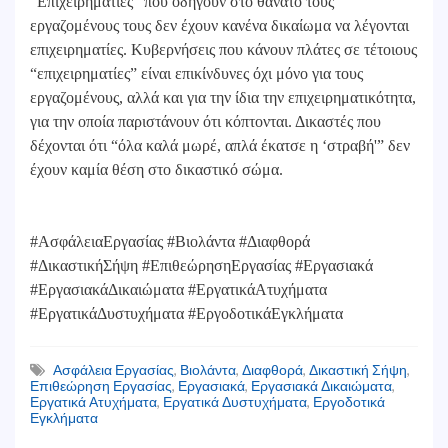
“Επιχειρηματίες” που οδηγούν στο θάνατο τους
εργαζομένους τους δεν έχουν κανένα δικαίωμα να λέγονται
επιχειρηματίες. Κυβερνήσεις που κάνουν πλάτες σε τέτοιους
“επιχειρηματίες” είναι επικίνδυνες όχι μόνο για τους
εργαζομένους, αλλά και για την ίδια την επιχειρηματικότητα,
για την οποία παριστάνουν ότι κόπτονται. Δικαστές που
δέχονται ότι “όλα καλά μωρέ, απλά έκατσε η ‘στραβή'” δεν
έχουν καμία θέση στο δικαστικό σώμα.
#ΑσφάλειαΕργασίας #Βιολάντα #Διαφθορά
#ΔικαστικήΣήψη #ΕπιθεώρησηΕργασίας #Εργασιακά
#ΕργασιακάΔικαιώματα #ΕργατικάΑτυχήματα
#ΕργατικάΔυστυχήματα #ΕργοδοτικάΕγκλήματα
Ασφάλεια Εργασίας
,
Βιολάντα
,
Διαφθορά
,
Δικαστική Σήψη
,
Επιθεώρηση Εργασίας
,
Εργασιακά
,
Εργασιακά Δικαιώματα
,
Εργατικά Ατυχήματα
,
Εργατικά Δυστυχήματα
,
Εργοδοτικά
Εγκλήματα