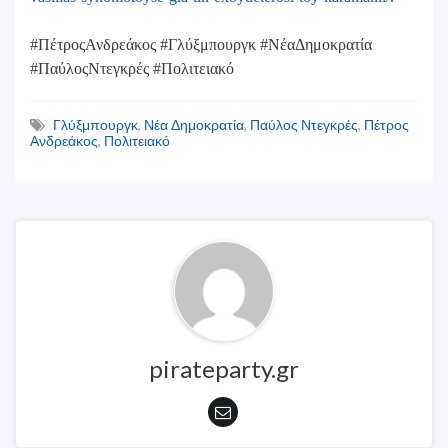
#ΠέτροςΑνδρεάκος #Γλύξμπουργκ #ΝέαΔημοκρατία
#ΠαύλοςΝτεγκρές #Πολιτειακό
Γλύξμπουργκ
,
Νέα Δημοκρατία
,
Παύλος Ντεγκρές
,
Πέτρος
Ανδρεάκος
,
Πολιτειακό
pirateparty.gr