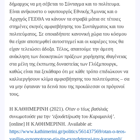
δήμαρχος να μη σέβεται το Σύνταγμα και το πολίτευμα.
Είναι ανήκουστο ο υφυπουργός Εθνικής Άμυνας και ο
Αρχηγός ΓΕΕΘΑ να κάνουν τα στραβά μάτια σε τέτοιες
στημένες σκηνές αμφισβήτησης του Συντάγματος και του
πολιτεύματος. Σε οποιαδήποτε κανονική χώρα του κόσμου
θα είχαν αποπεμφθεί αυτοστιγμεί και οι καριέρες τους θα
είχαν τελειώσει άδοξα. Τέλος, απαιτούμε την άμεση
ανάκληση των διοικητικών πράξεων χορήγησης ιθαγένειας
στα μέλη της έκπτωτης δυναστείας των Γλύξμπουργκ,
καθώς είναι πια ξεκάθαρο ότι με κάθε τρόπο επιδιώκουν να
καλλιεργήσουν κλίμα αμφισβήτησης του πολιτεύματος – σα
να μην έφταναν τα δεινά που της προκάλεσαν οι πρόγονοί
τους.
Η ΚΑΘΗΜΕΡΙΝΗ (2021).
Οταν ο τέως βασιλιάς
συνωμοτούσε για την ‘εξουδετέρωση του Καραμανλή’
.
[online] Η ΚΑΘΗΜΕΡΙΝΗ. Available at:
https://www.kathimerini.gr/politics/561437569/otan-o-teos-
vasilias-synomotoyse-gia-tin-exoydeterosi-toy-karamanli/
.