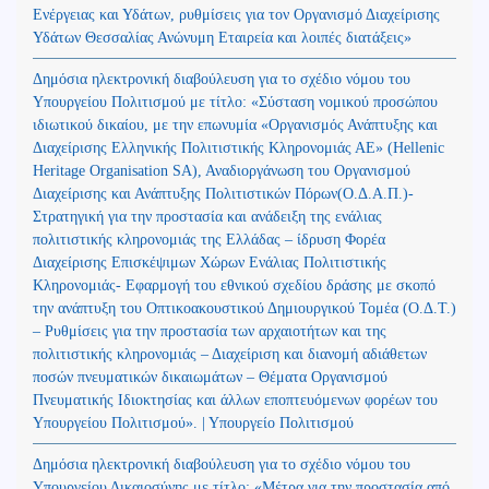
Ενέργειας και Υδάτων, ρυθμίσεις για τον Οργανισμό Διαχείρισης
Υδάτων Θεσσαλίας Ανώνυμη Εταιρεία και λοιπές διατάξεις»
Δημόσια ηλεκτρονική διαβούλευση για το σχέδιο νόμου του
Υπουργείου Πολιτισμού με τίτλο: «Σύσταση νομικού προσώπου
ιδιωτικού δικαίου, με την επωνυμία «Οργανισμός Ανάπτυξης και
Διαχείρισης Ελληνικής Πολιτιστικής Κληρονομιάς ΑΕ» (Hellenic
Heritage Organisation SA), Αναδιοργάνωση του Οργανισμού
Διαχείρισης και Ανάπτυξης Πολιτιστικών Πόρων(Ο.Δ.Α.Π.)-
Στρατηγική για την προστασία και ανάδειξη της ενάλιας
πολιτιστικής κληρονομιάς της Ελλάδας – ίδρυση Φορέα
Διαχείρισης Επισκέψιμων Χώρων Ενάλιας Πολιτιστικής
Κληρονομιάς- Εφαρμογή του εθνικού σχεδίου δράσης με σκοπό
την ανάπτυξη του Οπτικοακουστικού Δημιουργικού Τομέα (Ο.Δ.Τ.)
– Ρυθμίσεις για την προστασία των αρχαιοτήτων και της
πολιτιστικής κληρονομιάς – Διαχείριση και διανομή αδιάθετων
ποσών πνευματικών δικαιωμάτων – Θέματα Οργανισμού
Πνευματικής Ιδιοκτησίας και άλλων εποπτευόμενων φορέων του
Υπουργείου Πολιτισμού». | Υπουργείο Πολιτισμού
Δημόσια ηλεκτρονική διαβούλευση για το σχέδιο νόμου του
Υπουργείου Δικαιοσύνης με τίτλο: «Μέτρα για την προστασία από