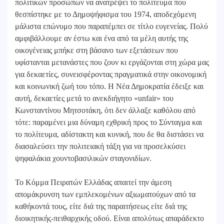
πολιτικών προσώπων να ανατρέψει το πολίτευμα που
θεσπίστηκε με το Δημοψήφισμα του 1974, αποδεχόμενη
μάλιστα επώνυμο που παραπέμπει σε τίτλο ευγενείας. Πολύ
αμφιβάλλουμε αν έστω και ένα από τα μέλη αυτής της
οικογένειας μπήκε στη βάσανο των εξετάσεων που
υφίστανται μετανάστες που ζουν κι εργάζονται στη χώρα μας
για δεκαετίες, συνεισφέροντας πραγματικά στην οικονομική
και κοινωνική ζωή του τόπο. Η Νέα Δημοκρατία έδειξε και
αυτή, δεκαετίες μετά το ανεκδιήγητο «unfair» του
Κωνσταντίνου Μητσοτάκη, ότι δεν άλλαξε καθόλου από
τότε: παραμένει μια δύναμη εχθρική προς το Σύνταγμα και
το πολίτευμα, αδίστακτη και κυνική, που δε θα διστάσει να
διασαλεύσει την πολιτειακή τάξη για να προσελκύσει
ψηφαλάκια χουντοβασιλικών σταγονιδίων.
Το Κόμμα Πειρατών Ελλάδας απαιτεί την άμεση
απομάκρυνση των εμπλεκομένων αξιωματούχων από τα
καθήκοντά τους, είτε διά της παραιτήσεως είτε διά της
διοικητικής-πειθαρχικής οδού. Είναι απολύτως απαράδεκτο