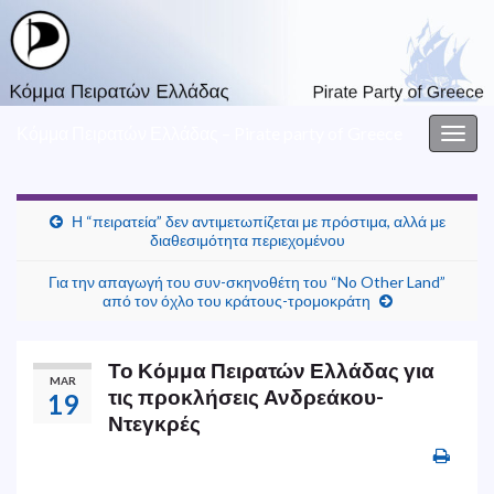
Κόμμα Πειρατών Ελλάδας – Pirate party of Greece
Togg
navig
Η “πειρατεία” δεν αντιμετωπίζεται με πρόστιμα, αλλά με
διαθεσιμότητα περιεχομένου
Για την απαγωγή του συν-σκηνοθέτη του “No Other Land”
από τον όχλο του κράτους-τρομοκράτη
Το Κόμμα Πειρατών Ελλάδας για
MAR
τις προκλήσεις Ανδρεάκου-
19
Ντεγκρές