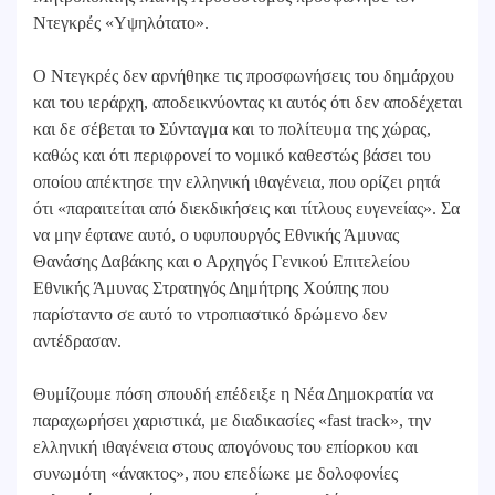
Ντεγκρές «Υψηλότατο».
Ο Ντεγκρές δεν αρνήθηκε τις προσφωνήσεις του δημάρχου
και του ιεράρχη, αποδεικνύοντας κι αυτός ότι δεν αποδέχεται
και δε σέβεται το Σύνταγμα και το πολίτευμα της χώρας,
καθώς και ότι περιφρονεί το νομικό καθεστώς βάσει του
οποίου απέκτησε την ελληνική ιθαγένεια, που ορίζει ρητά
ότι «παραιτείται από διεκδικήσεις και τίτλους ευγενείας». Σα
να μην έφτανε αυτό, ο υφυπουργός Εθνικής Άμυνας
Θανάσης Δαβάκης και ο Αρχηγός Γενικού Επιτελείου
Εθνικής Άμυνας Στρατηγός Δημήτρης Χούπης που
παρίσταντο σε αυτό το ντροπιαστικό δρώμενο δεν
αντέδρασαν.
Θυμίζουμε πόση σπουδή επέδειξε η Νέα Δημοκρατία να
παραχωρήσει χαριστικά, με διαδικασίες «fast track», την
ελληνική ιθαγένεια στους απογόνους του επίορκου και
συνωμότη «άνακτος», που επεδίωκε με δολοφονίες