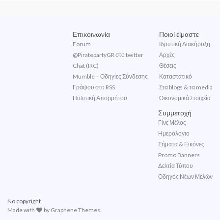
Επικοινωνία
Ποιοί είμαστε
Forum
Ιδρυτική Διακήρυξη
@PiratepartyGR στο twitter
Αρχές
Chat (IRC)
Θέσεις
Mumble – Οδηγίες Σύνδεσης
Καταστατικό
Γράψου στο RSS
Στα blogs & τα media
Πολιτική Απορρήτου
Οικονομικά Στοιχεία
Συμμετοχή
Γίνε Μέλος
Ημερολόγιο
Σήματα & Εικόνες
Promo Banners
Δελτία Τύπου
Οδηγός Νέων Μελών
No copyright
Made with
by
Graphene Themes
.