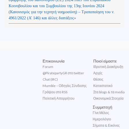
Κοινοβουλίου και του Συμβουλίου της 13ης Ιουνίου 2024
(Kανονισμός για την τεχνητή νοημοσύνη) – Τροποποίηση του ν.
4961/2022 (Α’ 146) και άλλες διατάξεις»
Επικοινωνία
Ποιοί είμαστε
Forum
Ιδρυτική Διακήρυξη
@PiratepartyGR στο twitter
Αρχές
Chat (IRC)
Θέσεις
Mumble – Οδηγίες Σύνδεσης
Καταστατικό
Γράψου στο RSS
Στα blogs & τα media
Πολιτική Απορρήτου
Οικονομικά Στοιχεία
Συμμετοχή
Γίνε Μέλος
Ημερολόγιο
Σήματα & Εικόνες