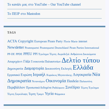
Το κανάλι μας στο YouTube – Our YouTube channel
Το ΠΕΙΡ στο Mastodon
TAGS
Copyright
ACTA
European Pirate Party
internet
Florie Marie
Newsletter
Piratenpartei
Piratenpartei Deutschland
Pirate Parties International
PPEU
PPI
Ανθρώπινα Δικαιώματα
PP-DE
PPDE
Έγκλημα Τέμπη
Ακροδεξιά
Δελτίο τύπου
Γάζα
Απαρτχάιντ
Γενοκτονία Παλαιστινίων
Ελλάδα
Διαμαρτυρία
Δημοκρατία
Δικαιοσύνη
Εκλογές
Νέα
Ισραήλ
Λογοκρισία
Ευρώπη
Εργασιακά
Κυριάκος Μητσοτάκης
Δημοκρατία
Οικονομία
Παιδεία
Παλαιστίνη
Νετανιάχου
Περιβάλλον
Συνέδριο
Προσωπικά δεδομένα
Τέμπη Έγκλημα
Ραδιόφωνο
Υγεία
Τεμπη
Τέμπη Συγκάλυψη
Τραμπ
Φάρμακα