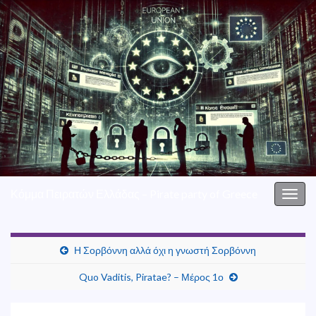
Κόμμα Πειρατών Ελλάδας – Pirate party of Greece
Togg
navig
Η Σορβόννη αλλά όχι η γνωστή Σορβόννη
Quo Vaditis, Piratae? – Μέρος 1ο