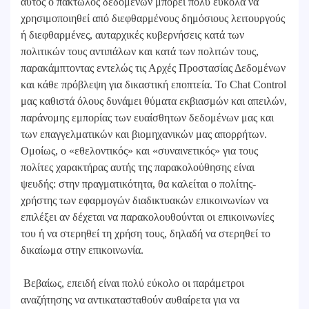
αυτός ο πακτωλός δεδομένων μπορεί πολύ εύκολα να
χρησιμοποιηθεί από διεφθαρμένους δημόσιους λειτουργούς
ή διεφθαρμένες, αυταρχικές κυβερνήσεις κατά των
πολιτικών τους αντιπάλων και κατά των πολιτών τους,
παρακάμπτοντας εντελώς τις Αρχές Προστασίας Δεδομένων
και κάθε πρόβλεψη για δικαστική εποπτεία. Το Chat Control
μας καθιστά όλους δυνάμει θύματα εκβιασμών και απειλών,
παράνομης εμπορίας των ευαίσθητων δεδομένων μας και
των επαγγελματικών και βιομηχανικών μας απορρήτων.
Ομοίως, ο «εθελοντικός» και «συναινετικός» για τους
πολίτες χαρακτήρας αυτής της παρακολούθησης είναι
ψευδής: στην πραγματικότητα, θα καλείται ο πολίτης-
χρήστης των εφαρμογών διαδικτυακών επικοινωνίων να
επιλέξει αν δέχεται να παρακολουθούνται οι επικοινωνίες
του ή να στερηθεί τη χρήση τους, δηλαδή να στερηθεί το
δικαίωμα στην επικοινωνία.
Βεβαίως, επειδή είναι πολύ εύκολο οι παράμετροι
αναζήτησης να αντικατασταθούν αυθαίρετα για να