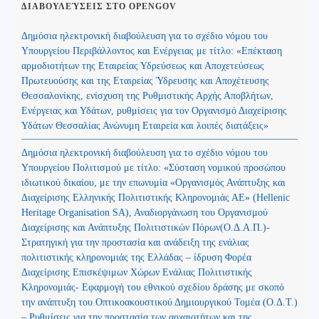
ΔΙΑΒΟΥΛΕΎΣΕΙΣ ΣΤΟ OPENGOV
Δημόσια ηλεκτρονική διαβούλευση για το σχέδιο νόμου του
Υπουργείου Περιβάλλοντος και Ενέργειας με τίτλο: «Επέκταση
αρμοδιοτήτων της Εταιρείας Υδρεύσεως και Αποχετεύσεως
Πρωτευούσης και της Εταιρείας Ύδρευσης και Αποχέτευσης
Θεσσαλονίκης, ενίσχυση της Ρυθμιστικής Αρχής Αποβλήτων,
Ενέργειας και Υδάτων, ρυθμίσεις για τον Οργανισμό Διαχείρισης
Υδάτων Θεσσαλίας Ανώνυμη Εταιρεία και λοιπές διατάξεις»
Δημόσια ηλεκτρονική διαβούλευση για το σχέδιο νόμου του
Υπουργείου Πολιτισμού με τίτλο: «Σύσταση νομικού προσώπου
ιδιωτικού δικαίου, με την επωνυμία «Οργανισμός Ανάπτυξης και
Διαχείρισης Ελληνικής Πολιτιστικής Κληρονομιάς ΑΕ» (Hellenic
Heritage Organisation SA), Αναδιοργάνωση του Οργανισμού
Διαχείρισης και Ανάπτυξης Πολιτιστικών Πόρων(Ο.Δ.Α.Π.)-
Στρατηγική για την προστασία και ανάδειξη της ενάλιας
πολιτιστικής κληρονομιάς της Ελλάδας – ίδρυση Φορέα
Διαχείρισης Επισκέψιμων Χώρων Ενάλιας Πολιτιστικής
Κληρονομιάς- Εφαρμογή του εθνικού σχεδίου δράσης με σκοπό
την ανάπτυξη του Οπτικοακουστικού Δημιουργικού Τομέα (Ο.Δ.Τ.)
– Ρυθμίσεις για την προστασία των αρχαιοτήτων και της