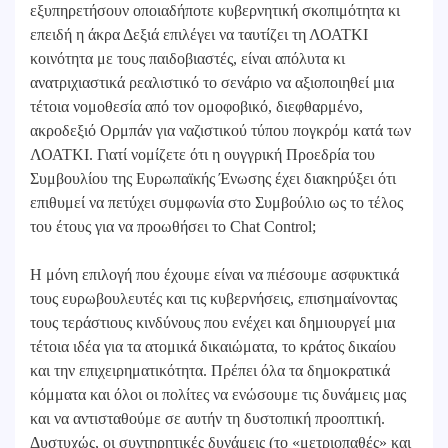
εξυπηρετήσουν οποιαδήποτε κυβερνητική σκοπιμότητα κι
επειδή η άκρα Δεξιά επιλέγει να ταυτίζει τη ΛΟΑΤΚΙ
κοινότητα με τους παιδοβιαστές, είναι απόλυτα κι
ανατριχιαστικά ρεαλιστικό το σενάριο να αξιοποιηθεί μια
τέτοια νομοθεσία από τον ομοφοβικό, διεφθαρμένο,
ακροδεξιό Ορμπάν για ναζιστικού τύπου πογκρόμ κατά των
ΛΟΑΤΚΙ. Γιατί νομίζετε ότι η ουγγρική Προεδρία του
Συμβουλίου της Ευρωπαϊκής Ένωσης έχει διακηρύξει ότι
επιθυμεί να πετύχει συμφωνία στο Συμβούλιο ως το τέλος
του έτους για να προωθήσει το Chat Control;
Η μόνη επιλογή που έχουμε είναι να πιέσουμε ασφυκτικά
τους ευρωβουλευτές και τις κυβερνήσεις, επισημαίνοντας
τους τεράστιους κινδύνους που ενέχει και δημιουργεί μια
τέτοια ιδέα για τα ατομικά δικαιώματα, το κράτος δικαίου
και την επιχειρηματικότητα. Πρέπει όλα τα δημοκρατικά
κόμματα και όλοι οι πολίτες να ενώσουμε τις δυνάμεις μας
και να αντισταθούμε σε αυτήν τη δυστοπική προοπτική.
Δυστυχώς, οι συντηρητικές δυνάμεις (το «μετριοπαθές» και