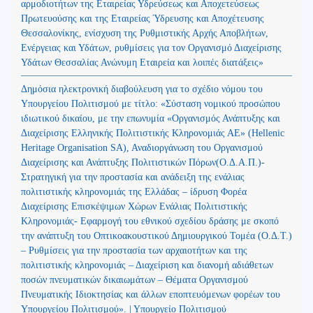
αρμοδιοτήτων της Εταιρείας Υδρεύσεως και Αποχετεύσεως
Πρωτευούσης και της Εταιρείας Ύδρευσης και Αποχέτευσης
Θεσσαλονίκης, ενίσχυση της Ρυθμιστικής Αρχής Αποβλήτων,
Ενέργειας και Υδάτων, ρυθμίσεις για τον Οργανισμό Διαχείρισης
Υδάτων Θεσσαλίας Ανώνυμη Εταιρεία και λοιπές διατάξεις»
Δημόσια ηλεκτρονική διαβούλευση για το σχέδιο νόμου του
Υπουργείου Πολιτισμού με τίτλο: «Σύσταση νομικού προσώπου
ιδιωτικού δικαίου, με την επωνυμία «Οργανισμός Ανάπτυξης και
Διαχείρισης Ελληνικής Πολιτιστικής Κληρονομιάς ΑΕ» (Hellenic
Heritage Organisation SA), Αναδιοργάνωση του Οργανισμού
Διαχείρισης και Ανάπτυξης Πολιτιστικών Πόρων(Ο.Δ.Α.Π.)-
Στρατηγική για την προστασία και ανάδειξη της ενάλιας
πολιτιστικής κληρονομιάς της Ελλάδας – ίδρυση Φορέα
Διαχείρισης Επισκέψιμων Χώρων Ενάλιας Πολιτιστικής
Κληρονομιάς- Εφαρμογή του εθνικού σχεδίου δράσης με σκοπό
την ανάπτυξη του Οπτικοακουστικού Δημιουργικού Τομέα (Ο.Δ.Τ.)
– Ρυθμίσεις για την προστασία των αρχαιοτήτων και της
πολιτιστικής κληρονομιάς – Διαχείριση και διανομή αδιάθετων
ποσών πνευματικών δικαιωμάτων – Θέματα Οργανισμού
Πνευματικής Ιδιοκτησίας και άλλων εποπτευόμενων φορέων του
Υπουργείου Πολιτισμού». | Υπουργείο Πολιτισμού