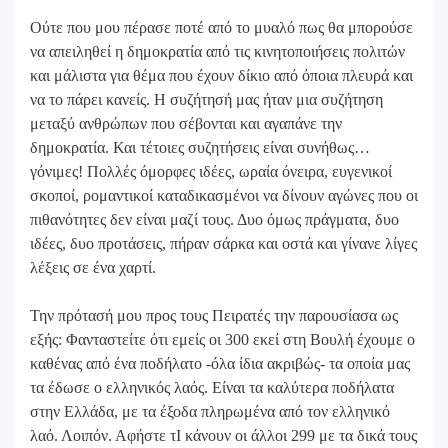
Ούτε που μου πέρασε ποτέ από το μυαλό πως θα μπορούσε
να απειληθεί η δημοκρατία από τις κινητοποιήσεις πολιτών
και μάλιστα για θέμα που έχουν δίκιο από όποια πλευρά και
να το πάρει κανείς. Η συζήτησή μας ήταν μια συζήτηση
μεταξύ ανθρώπων που σέβονται και αγαπάνε την
δημοκρατία. Και τέτοιες συζητήσεις είναι συνήθως…
γόνιμες! Πολλές όμορφες ιδέες, ωραία όνειρα, ευγενικοί
σκοποί, ρομαντικοί καταδικασμένοι να δίνουν αγώνες που οι
πιθανότητες δεν είναι μαζί τους. Δυο όμως πράγματα, δυο
ιδέες, δυο προτάσεις, πήραν σάρκα και οστά και γίνανε λίγες
λέξεις σε ένα χαρτί.
Την πρότασή μου προς τους Πειρατές την παρουσίασα ως
εξής: Φανταστείτε ότι εμείς οι 300 εκεί στη Βουλή έχουμε ο
καθένας από ένα ποδήλατο -όλα ίδια ακριβώς- τα οποία μας
τα έδωσε ο ελληνικός λαός. Είναι τα καλύτερα ποδήλατα
στην Ελλάδα, με τα έξοδα πληρωμένα από τον ελληνικό
λαό. Λοιπόν. Αφήστε τΙ κάνουν οι άλλοι 299 με τα δικά τους