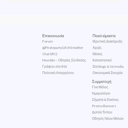
Επικοινωνία
Ποιοί είμαστε
Forum
Ιδρυτική Διακήρυξη
@PiratepartyGR στο twitter
Αρχές
Chat (IRC)
Θέσεις
Mumble – Οδηγίες Σύνδεσης
Καταστατικό
Γράψου στο RSS
Στα blogs & τα media
Πολιτική Απορρήτου
Οικονομικά Στοιχεία
Συμμετοχή
Γίνε Μέλος
Ημερολόγιο
Σήματα & Εικόνες
Promo Banners
Δελτία Τύπου
Οδηγός Νέων Μελών