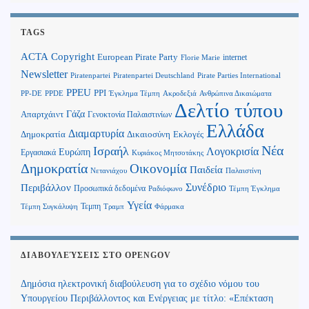
TAGS
Copyright
ACTA
European Pirate Party
internet
Florie Marie
Newsletter
Piratenpartei
Piratenpartei Deutschland
Pirate Parties International
PPEU
PPI
Ανθρώπινα Δικαιώματα
PP-DE
PPDE
Έγκλημα Τέμπη
Ακροδεξιά
Δελτίο τύπου
Γάζα
Απαρτχάιντ
Γενοκτονία Παλαιστινίων
Ελλάδα
Διαμαρτυρία
Δημοκρατία
Δικαιοσύνη
Εκλογές
Νέα
Ισραήλ
Λογοκρισία
Ευρώπη
Εργασιακά
Κυριάκος Μητσοτάκης
Δημοκρατία
Οικονομία
Παιδεία
Παλαιστίνη
Νετανιάχου
Περιβάλλον
Συνέδριο
Προσωπικά δεδομένα
Τέμπη Έγκλημα
Ραδιόφωνο
Υγεία
Τεμπη
Τέμπη Συγκάλυψη
Τραμπ
Φάρμακα
ΔΙΑΒΟΥΛΕΎΣΕΙΣ ΣΤΟ OPENGOV
Δημόσια ηλεκτρονική διαβούλευση για το σχέδιο νόμου του
Υπουργείου Περιβάλλοντος και Ενέργειας με τίτλο: «Επέκταση