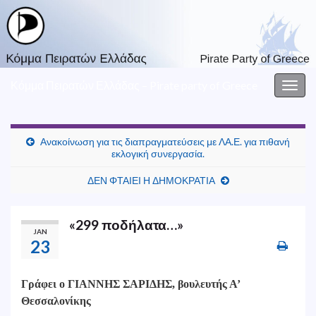
Κόμμα Πειρατών Ελλάδας – Pirate party of Greece
Togg
navig
Ανακοίνωση για τις διαπραγματεύσεις με ΛΑ.Ε. για πιθανή
εκλογική συνεργασία.
ΔΕΝ ΦΤΑΙΕΙ Η ΔΗΜΟΚΡΑΤΙΑ
«299 ποδήλατα…»
JAN
23
Γράφει ο ΓΙΑΝΝΗΣ ΣΑΡΙΔΗΣ, βουλευτής Α’
Θεσσαλονίκης