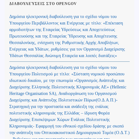
ΔΙΑΒΟΥΛΕΎΣΕΙΣ ΣΤΟ OPENGOV
Δημόσια ηλεκτρονική διαβούλευση για το σχέδιο νόμου του
Υπουργείου Περιβάλλοντος και Ενέργειας με τίτλο: «Επέκταση
αρμοδιοτήτων της Εταιρείας Υδρεύσεως και Αποχετεύσεως
Πρωτευούσης και της Εταιρείας Ύδρευσης και Αποχέτευσης
Θεσσαλονίκης, ενίσχυση της Ρυθμιστικής Αρχής Αποβλήτων,
Ενέργειας και Υδάτων, ρυθμίσεις για τον Οργανισμό Διαχείρισης
Υδάτων Θεσσαλίας Ανώνυμη Εταιρεία και λοιπές διατάξεις»
Δημόσια ηλεκτρονική διαβούλευση για το σχέδιο νόμου του
Υπουργείου Πολιτισμού με τίτλο: «Σύσταση νομικού προσώπου
ιδιωτικού δικαίου, με την επωνυμία «Οργανισμός Ανάπτυξης και
Διαχείρισης Ελληνικής Πολιτιστικής Κληρονομιάς ΑΕ» (Hellenic
Heritage Organisation SA), Αναδιοργάνωση του Οργανισμού
Διαχείρισης και Ανάπτυξης Πολιτιστικών Πόρων(Ο.Δ.Α.Π.)-
Στρατηγική για την προστασία και ανάδειξη της ενάλιας
πολιτιστικής κληρονομιάς της Ελλάδας – ίδρυση Φορέα
Διαχείρισης Επισκέψιμων Χώρων Ενάλιας Πολιτιστικής
Κληρονομιάς- Εφαρμογή του εθνικού σχεδίου δράσης με σκοπό
την ανάπτυξη του Οπτικοακουστικού Δημιουργικού Τομέα (Ο.Δ.Τ.)