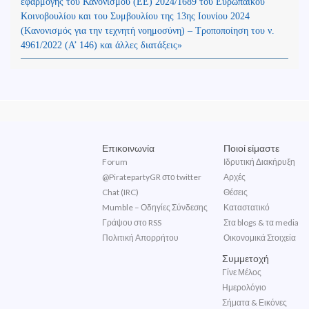
εφαρμογής του Κανονισμού (ΕΕ) 2024/1689 του Ευρωπαϊκού
Κοινοβουλίου και του Συμβουλίου της 13ης Ιουνίου 2024
(Kανονισμός για την τεχνητή νοημοσύνη) – Τροποποίηση του ν.
4961/2022 (Α’ 146) και άλλες διατάξεις»
Επικοινωνία
Ποιοί είμαστε
Forum
Ιδρυτική Διακήρυξη
@PiratepartyGR στο twitter
Αρχές
Chat (IRC)
Θέσεις
Mumble – Οδηγίες Σύνδεσης
Καταστατικό
Γράψου στο RSS
Στα blogs & τα media
Πολιτική Απορρήτου
Οικονομικά Στοιχεία
Συμμετοχή
Γίνε Μέλος
Ημερολόγιο
Σήματα & Εικόνες