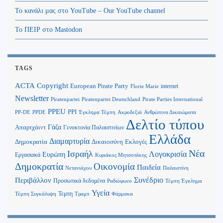
Το κανάλι μας στο YouTube – Our YouTube channel
Το ΠΕΙΡ στο Mastodon
TAGS
Copyright
ACTA
European Pirate Party
internet
Florie Marie
Newsletter
Piratenpartei
Piratenpartei Deutschland
Pirate Parties International
PPEU
PPI
Ανθρώπινα Δικαιώματα
PP-DE
PPDE
Έγκλημα Τέμπη
Ακροδεξιά
Δελτίο τύπου
Γάζα
Απαρτχάιντ
Γενοκτονία Παλαιστινίων
Ελλάδα
Διαμαρτυρία
Δημοκρατία
Δικαιοσύνη
Εκλογές
Νέα
Ισραήλ
Λογοκρισία
Ευρώπη
Εργασιακά
Κυριάκος Μητσοτάκης
Δημοκρατία
Οικονομία
Παιδεία
Παλαιστίνη
Νετανιάχου
Περιβάλλον
Συνέδριο
Προσωπικά δεδομένα
Τέμπη Έγκλημα
Ραδιόφωνο
Υγεία
Τεμπη
Τέμπη Συγκάλυψη
Τραμπ
Φάρμακα